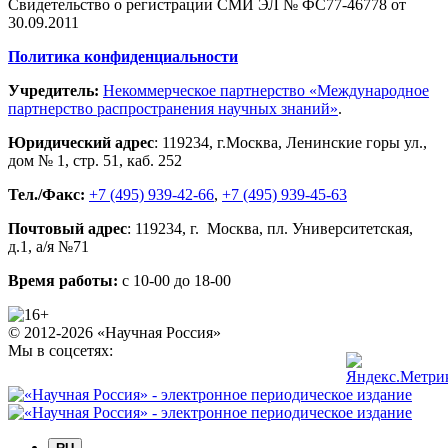
Свидетельство о регистрации СМИ ЭЛ № ФС77-46778 от
30.09.2011
Политика конфиденциальности
Учредитель:
Некоммерческое партнерство «Международное
партнерство распространения научных знаний»
.
Юридический адрес
:
119234
, г.
Москва
,
Ленинские горы ул.,
дом № 1, стр. 51
,
каб. 252
Тел./Факс:
+7 (495) 939-42-66
,
+7 (495) 939-45-63
Почтовый адрес
:
119234
, г.
Москва
,
пл. Университетская,
д.1
, а/я №71
Время работы:
с 10-00 до 18-00
© 2012-2026 «Научная Россия»
Мы в соцсетях: