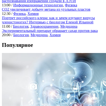
распознавания изображений создали в ЛЭТИ
13:00 /
Информационные технологии
,
Физика
CO2 увеличивает добычу метана из угольных пластов
12:30 /
Физика
,
Химия
Портрет российского клеща: как и зачем изучают вирусы
членистоногих? Интервью с биологом Еленой Ильиной
11:00 /
Биология
,
Здравоохранение
,
Медицина
Экспериментальный препарат обращает сахар против рака
20:00 /
Биология
,
Медицина
,
Химия
Популярное