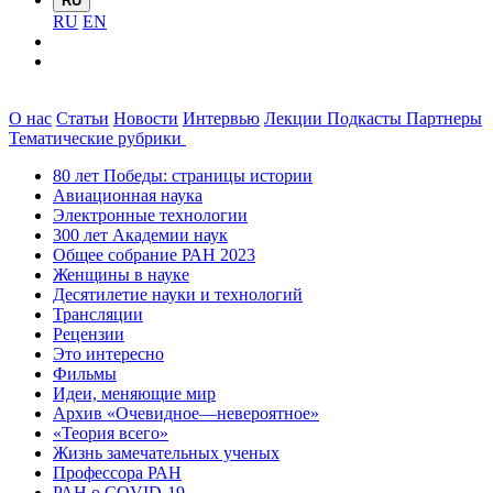
RU
RU
EN
О нас
Статьи
Новости
Интервью
Лекции
Подкасты
Партнеры
Тематические рубрики
80 лет Победы: страницы истории
Авиационная наука
Электронные технологии
300 лет Академии наук
Общее собрание РАН 2023
Женщины в науке
Десятилетие науки и технологий
Трансляции
Рецензии
Это интересно
Фильмы
Идеи, меняющие мир
Архив «Очевидное—невероятное»
«Теория всего»
Жизнь замечательных ученых
Профессора РАН
РАН о COVID-19