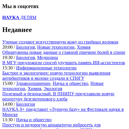
Мы в соцсетях
НАУКА
ДЕТЯМ
Недавнее
Ученые создают искусственную кожу из грибных волокон
20:00 /
Биология
,
Новые технологии
,
Химия
Обнаружены новые данные о главной причине болей в спине
19:30 /
Биология
,
Медицина
В МГУ предложили способ улучшить память ИИ-ассистентов
15:30 /
Информационные технологии
Быстрее и экологичнее: новую технологию выявления
антибиотиков в молоке создали в СПбГУ
15:00 /
Здравоохранение
,
Наука и общество
,
Новые
технологии
,
Химия
,
Экология
Полезный и безопасный. В ПНИПУ представили новую
рецептуру безглютенового хлеба
14:00 /
Биология
НАУКА 0+ представит «Лунную базу» на Фестивале науки в
Минске
13:30 /
Наука и общество
Простую и недорогую аппаратную нейросеть для