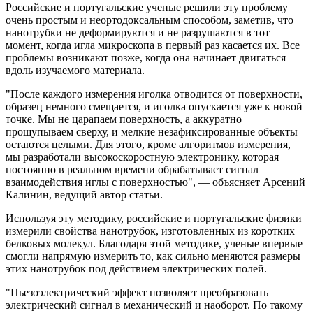
Российские и португальские ученые решили эту проблему
очень простым и неортодоксальным способом, заметив, что
нанотрубки не деформируются и не разрушаются в тот
момент, когда игла микроскопа в первый раз касается их. Все
проблемы возникают позже, когда она начинает двигаться
вдоль изучаемого материала.
"После каждого измерения иголка отводится от поверхности,
образец немного смещается, и иголка опускается уже к новой
точке. Мы не царапаем поверхность, а аккуратно
прощупываем сверху, и мелкие незафиксированные объекты
остаются целыми. Для этого, кроме алгоритмов измерения,
мы разработали высокоскоростную электронику, которая
постоянно в реальном времени обрабатывает сигнал
взаимодействия иглы с поверхностью", — объясняет Арсений
Калинин, ведущий автор статьи.
Используя эту методику, российские и португальские физики
измерили свойства нанотрубок, изготовленных из коротких
белковых молекул. Благодаря этой методике, ученые впервые
смогли напрямую измерить то, как сильно меняются размеры
этих нанотрубок под действием электрических полей.
"Пьезоэлектрический эффект позволяет преобразовать
электрический сигнал в механический и наоборот. По такому