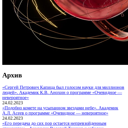
Архив
«Сергей Петрович Капица был голосом науки для миллионов
людей». Академик К.В. Анохин о программе «Очевидное —
невероятное»
24.02.2023
«Подобно комете на усыпанном звездами небе». Академик
А.Л. Асеев о программе «Очевидное — невероятное»
24.02.2023
«Его передача до сих пор остается непревзойденным