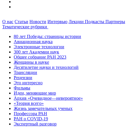
О нас
Статьи
Новости
Интервью
Лекции
Подкасты
Партнеры
Тематические рубрики
80 лет Победы: страницы истории
Авиационная наука
Электронные технологии
300 лет Академии наук
Общее собрание РАН 2023
Женщины в науке
Десятилетие науки и технологий
Трансляции
Рецензии
Это интересно
Фильмы
Идеи, меняющие мир
Архив «Очевидное—невероятное»
«Теория всего»
Жизнь замечательных ученых
Профессора РАН
РАН о COVID-19
Экспертный разговор