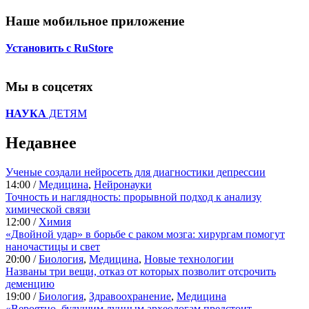
Наше мобильное приложение
Установить с RuStore
Мы в соцсетях
НАУКА
ДЕТЯМ
Недавнее
Ученые создали нейросеть для диагностики депрессии
14:00 /
Медицина
,
Нейронауки
Точность и наглядность: прорывной подход к анализу
химической связи
12:00 /
Химия
«Двойной удар» в борьбе с раком мозга: хирургам помогут
наночастицы и свет
20:00 /
Биология
,
Медицина
,
Новые технологии
Названы три вещи, отказ от которых позволит отсрочить
деменцию
19:00 /
Биология
,
Здравоохранение
,
Медицина
«Вероятно, будущим лунным археологам предстоит