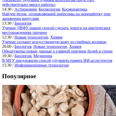
действительно много работы»
14:30 /
Астрономия
,
Космология
,
Космонавтика
Найден белок, отправляющий рибосомы на переработку при
заражении вирусами
13:30 /
Биология
Ученые ДВФУ нашли способ сделать дороги на арктических
месторождениях прочнее
12:30 /
Новые технологии
,
Химия
Ученые создают искусственную кожу из грибных волокон
20:00 /
Биология
,
Новые технологии
,
Химия
Обнаружены новые данные о главной причине болей в спине
19:30 /
Биология
,
Медицина
В МГУ предложили способ улучшить память ИИ-ассистентов
15:30 /
Информационные технологии
Популярное