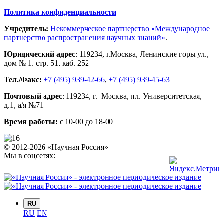
Политика конфиденциальности
Учредитель:
Некоммерческое партнерство «Международное
партнерство распространения научных знаний»
.
Юридический адрес
:
119234
, г.
Москва
,
Ленинские горы ул.,
дом № 1, стр. 51
,
каб. 252
Тел./Факс:
+7 (495) 939-42-66
,
+7 (495) 939-45-63
Почтовый адрес
:
119234
, г.
Москва
,
пл. Университетская,
д.1
, а/я №71
Время работы:
с 10-00 до 18-00
© 2012-2026 «Научная Россия»
Мы в соцсетях:
RU
RU
EN