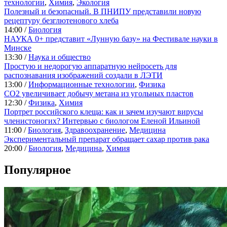
технологии
,
Химия
,
Экология
Полезный и безопасный. В ПНИПУ представили новую
рецептуру безглютенового хлеба
14:00 /
Биология
НАУКА 0+ представит «Лунную базу» на Фестивале науки в
Минске
13:30 /
Наука и общество
Простую и недорогую аппаратную нейросеть для
распознавания изображений создали в ЛЭТИ
13:00 /
Информационные технологии
,
Физика
CO2 увеличивает добычу метана из угольных пластов
12:30 /
Физика
,
Химия
Портрет российского клеща: как и зачем изучают вирусы
членистоногих? Интервью с биологом Еленой Ильиной
11:00 /
Биология
,
Здравоохранение
,
Медицина
Экспериментальный препарат обращает сахар против рака
20:00 /
Биология
,
Медицина
,
Химия
Популярное