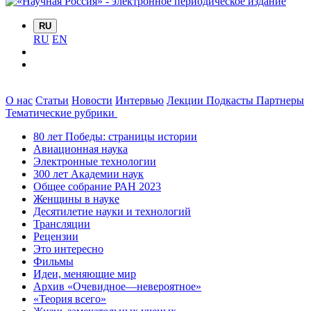
RU
RU
EN
О нас
Статьи
Новости
Интервью
Лекции
Подкасты
Партнеры
Тематические рубрики
80 лет Победы: страницы истории
Авиационная наука
Электронные технологии
300 лет Академии наук
Общее собрание РАН 2023
Женщины в науке
Десятилетие науки и технологий
Трансляции
Рецензии
Это интересно
Фильмы
Идеи, меняющие мир
Архив «Очевидное—невероятное»
«Теория всего»