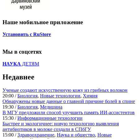
Наше мобильное приложение
Установить с RuStore
Мы в соцсетях
НАУКА
ДЕТЯМ
Недавнее
Ученые создают искусственную кожу из грибных волокон
20:00 /
Биология
,
Новые технологии
,
Химия
Обнаружены новые данные о главной причине болей в спине
19:30 /
Биология
,
Медицина
В МГУ предложили способ улучшить память ИИ-ассистентов
15:30 /
Информационные технологии
Быстрее и экологичнее: новую технологию выявления
антибиотиков в молоке создали в СПбГУ
15:00 /
Здравоохранение
,
Наука и общество
,
Новые