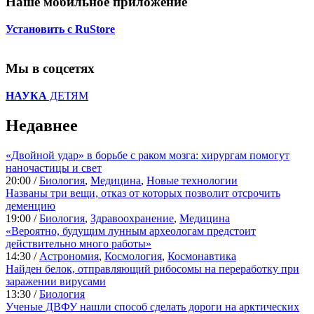
Наше мобильное приложение
Установить с RuStore
Мы в соцсетях
НАУКА
ДЕТЯМ
Недавнее
«Двойной удар» в борьбе с раком мозга: хирургам помогут
наночастицы и свет
20:00 /
Биология
,
Медицина
,
Новые технологии
Названы три вещи, отказ от которых позволит отсрочить
деменцию
19:00 /
Биология
,
Здравоохранение
,
Медицина
«Вероятно, будущим лунным археологам предстоит
действительно много работы»
14:30 /
Астрономия
,
Космология
,
Космонавтика
Найден белок, отправляющий рибосомы на переработку при
заражении вирусами
13:30 /
Биология
Ученые ДВФУ нашли способ сделать дороги на арктических