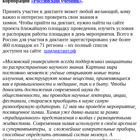
корпорация
«Российский учебник»
.
Принять участие в диктанте может любой желающий, кому
важно и интересно проверить свои знания в
химии. Чтобы прийти на диктант, нужно найти на сайте
проекта ближайшую площадку проведения, изучить условия
и распорядок работы площадки в день мероприятия. Всего в
России для участия в диктанте зарегистрировано уже более
460 площадок из 71 региона – их полный список
доступен на сайте
химдиктант.рф
«Московский университет всегда поддерживал инициативы
по распространению научного знания. Картина мира
постоянно меняется: учёные открывают новые типы
излучения, конструируют новые вещества, применяющиеся
как в промышленности и медицине, так и в быту. Чтобы
доносить достижения современной науки до
общественности, мы проводим научные лектории, акции,
фестивали, стараемся приобщить к науке самую
разнообразную аудиторию. 12 мая мы проведём мероприятие,
посвященное химии. Химия уже давно вышла за рамки
«традиционного» представления о колбах с разноцветными
жидкостями. Современная химия использует в своём арсенале
и суперкомпьютеры, и сложнейшие измерительные приборы,
способные определить атомный состав молекул. А