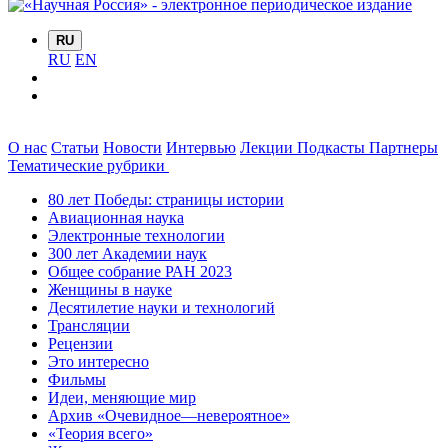
RU
RU
EN
О нас
Статьи
Новости
Интервью
Лекции
Подкасты
Партнеры
Тематические рубрики
80 лет Победы: страницы истории
Авиационная наука
Электронные технологии
300 лет Академии наук
Общее собрание РАН 2023
Женщины в науке
Десятилетие науки и технологий
Трансляции
Рецензии
Это интересно
Фильмы
Идеи, меняющие мир
Архив «Очевидное—невероятное»
«Теория всего»