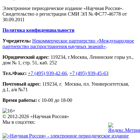
Электронное периодическое издание «Научная Россия».
Свидетельство о регистрации СМИ ЭЛ № ФС77-46778 от
30.09.2011
Политика конфиденциальности
Учредитель:
Некоммерческое партнерство «Международное
партнерство распространения научных знаний»
.
Юридический адрес
:
119234
, г.
Москва
,
Ленинские горы ул.,
дом № 1, стр. 51
,
каб. 252
Тел./Факс:
+7 (495) 939-42-66
,
+7 (495) 939-45-63
Почтовый адрес
:
119234
, г.
Москва
,
пл. Университетская,
д.1
, а/я №71
Время работы:
с 10-00 до 18-00
© 2012-2026 «Научная Россия»
Мы в соцсетях: