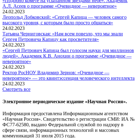
«Подобно комете на усыпанном звездами небе». Академик
А.Л. Асеев о программе «Очевидное — невероятное»
24.02.2023
Леопольд Лобковский: «Сергей Капица — человек самого
высокого уровня, с которым было просто общаться»
24.02.2023
Татьяна Черниговская: «Нам всем повезло, что мы знали
Сергея Петровича Капицу как просветителя»
24.02.2023
«Сергей Петрович Капица был голосом науки для миллионов
людей». Академик К.В. Анохин о программе «Очевидное —
невероятное»
24.02.2023
Ректор РосНОУ Владимир Зернов: «Очевидное —
невероятное» — это квинтэссенция человеческого интеллекта
24.02.2023
Смотреть все
Электронное периодическое издание «Научная Россия».
Информация предоставлена Информационным агентством
«Научная Россия». Свидетельство о регистрации СМИ: ИА №
ФС77-62580, выдано Федеральной службой по надзору в
сфере связи, информационных технологий и массовых
коммуникаций 31 июля 2015 года.