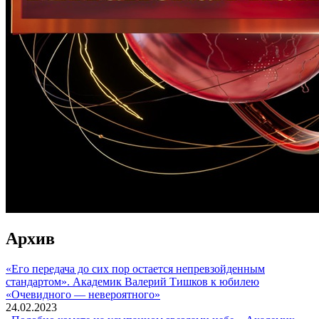
Архив
«Его передача до сих пор остается непревзойденным
стандартом». Академик Валерий Тишков к юбилею
«Очевидного — невероятного»
24.02.2023