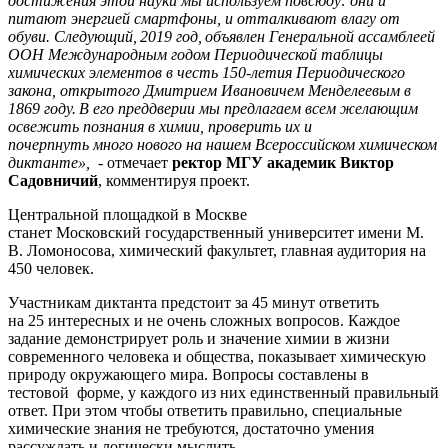
достижения этой науки мы используем повсюду: они и
питают энергией смартфоны, и отталкивают влагу от
обуви. Следующий, 2019 год, объявлен Генеральной ассамблеей
ООН Международным годом Периодической таблицы
химических элементов в честь 150-летия Периодического
закона, открытого Дмитрием Ивановичем Менделеевым в
1869 году. В его преддверии мы предлагаем всем желающим
освежить познания в химии, проверить их и
почерпнуть много нового на нашем Всероссийском химическом
диктанте»,
- отмечает
ректор МГУ академик Виктор
Садовничий
, комментируя проект.
Центральной площадкой в Москве
станет Московский государственный университет имени М.
В. Ломоносова, химический факультет, главная аудитория на
450 человек.
Участникам диктанта предстоит за 45 минут ответить
на 25 интересных и не очень сложных вопросов. Каждое
задание демонстрирует роль и значение химии в жизни
современного человека и общества, показывает химическую
природу окружающего мира. Вопросы составлены в
тестовой форме, у каждого из них единственный правильный
ответ. При этом чтобы ответить правильно, специальные
химические знания не требуются, достаточно умения
рассуждать и логически мыслить.