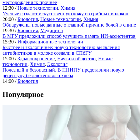
месторождениях прочнее
12:30 /
Новые технологии
,
Химия
Ученые создают искусственную кожу из грибных волокон
20:00 /
Биология
,
Новые технологии
,
Химия
Обнаружены новые данные о главной причине болей в спине
19:30 /
Биология
,
Медицина
В МГУ предложили способ улучшить память ИИ-ассистентов
15:30 /
Информационные технологии
Быстрее и экологичнее: новую технологию выявления
антибиотиков в молоке создали в СПбГУ
15:00 /
Здравоохранение
,
Наука и общество
,
Новые
технологии
,
Химия
,
Экология
Полезный и безопасный. В ПНИПУ представили новую
рецептуру безглютенового хлеба
14:00 /
Биология
Популярное