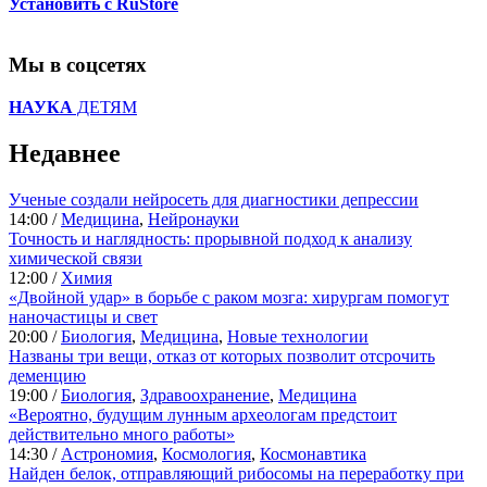
Установить с RuStore
Мы в соцсетях
НАУКА
ДЕТЯМ
Недавнее
Ученые создали нейросеть для диагностики депрессии
14:00 /
Медицина
,
Нейронауки
Точность и наглядность: прорывной подход к анализу
химической связи
12:00 /
Химия
«Двойной удар» в борьбе с раком мозга: хирургам помогут
наночастицы и свет
20:00 /
Биология
,
Медицина
,
Новые технологии
Названы три вещи, отказ от которых позволит отсрочить
деменцию
19:00 /
Биология
,
Здравоохранение
,
Медицина
«Вероятно, будущим лунным археологам предстоит
действительно много работы»
14:30 /
Астрономия
,
Космология
,
Космонавтика
Найден белок, отправляющий рибосомы на переработку при