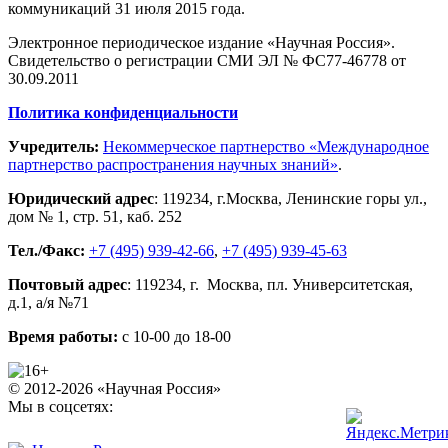
коммуникаций 31 июля 2015 года.
Электронное периодическое издание «Научная Россия».
Свидетельство о регистрации СМИ ЭЛ № ФС77-46778 от
30.09.2011
Политика конфиденциальности
Учредитель:
Некоммерческое партнерство «Международное
партнерство распространения научных знаний»
.
Юридический адрес
:
119234
, г.
Москва
,
Ленинские горы ул.,
дом № 1, стр. 51
,
каб. 252
Тел./Факс:
+7 (495) 939-42-66
,
+7 (495) 939-45-63
Почтовый адрес
:
119234
, г.
Москва
,
пл. Университетская,
д.1
, а/я №71
Время работы:
с 10-00 до 18-00
© 2012-2026 «Научная Россия»
Мы в соцсетях: