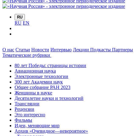
RU
RU
EN
О нас
Статьи
Новости
Интервью
Лекции
Подкасты
Партнеры
Тематические рубрики
80 лет Победы: страницы истории
Авиационная наука
Электронные технологии
300 лет Академии наук
Общее собрание РАН 2023
Женщины в науке
Десятилетие науки и технологий
Трансляции
Рецензии
Это интересно
Фильмы
Идеи, меняющие мир
Архив «Очевидное—невероятное»