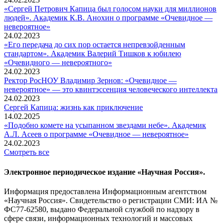
«Сергей Петрович Капица был голосом науки для миллионов
людей». Академик К.В. Анохин о программе «Очевидное —
невероятное»
24.02.2023
«Его передача до сих пор остается непревзойденным
стандартом». Академик Валерий Тишков к юбилею
«Очевидного — невероятного»
24.02.2023
Ректор РосНОУ Владимир Зернов: «Очевидное —
невероятное» — это квинтэссенция человеческого интеллекта
24.02.2023
Сергей Капица: жизнь как приключение
14.02.2025
«Подобно комете на усыпанном звездами небе». Академик
А.Л. Асеев о программе «Очевидное — невероятное»
24.02.2023
Смотреть все
Электронное периодическое издание «Научная Россия».
Информация предоставлена Информационным агентством
«Научная Россия». Свидетельство о регистрации СМИ: ИА №
ФС77-62580, выдано Федеральной службой по надзору в
сфере связи, информационных технологий и массовых