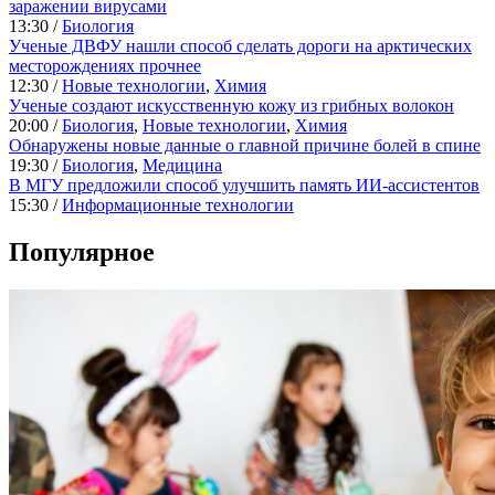
заражении вирусами
13:30 /
Биология
Ученые ДВФУ нашли способ сделать дороги на арктических
месторождениях прочнее
12:30 /
Новые технологии
,
Химия
Ученые создают искусственную кожу из грибных волокон
20:00 /
Биология
,
Новые технологии
,
Химия
Обнаружены новые данные о главной причине болей в спине
19:30 /
Биология
,
Медицина
В МГУ предложили способ улучшить память ИИ-ассистентов
15:30 /
Информационные технологии
Популярное