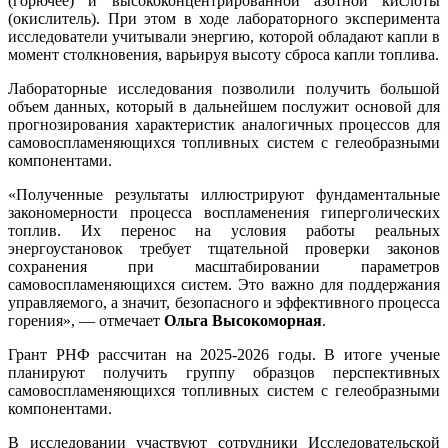
(горючее) и высококонцентрированной азотной кислоты
(окислитель). При этом в ходе лабораторного эксперимента
исследователи учитывали энергию, которой обладают капли в
момент столкновения, варьируя высоту сброса капли топлива.
Лабораторные исследования позволили получить большой
объем данных, который в дальнейшем послужит основой для
прогнозирования характеристик аналогичных процессов для
самовоспламеняющихся топливных систем с гелеобразными
компонентами.
«Полученные результаты иллюстрируют фундаментальные
закономерности процесса воспламенения гиперголических
топлив. Их перенос на условия работы реальных
энергоустановок требует тщательной проверки законов
сохранения при масштабировании параметров
самовоспламеняющихся систем. Это важно для поддержания
управляемого, а значит, безопасного и эффективного процесса
горения», — отмечает
Ольга Высокоморная
.
Грант РНФ рассчитан на 2025-2026 годы. В итоге ученые
планируют получить группу образцов перспективных
самовоспламеняющихся топливных систем с гелеобразными
компонентами.
В исследовании участвуют сотрудники Исследовательской