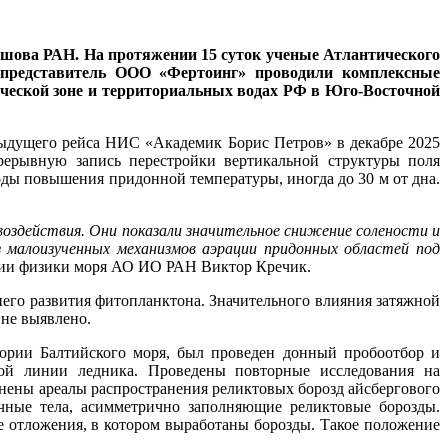
ршова РАН. На протяжении 15 суток ученые Атлантического
 представитель ООО «Фертоинг» проводили комплексные
ической зоне и территориальных водах РФ в Юго-Восточной
дыдущего рейса НИС «Академик Борис Петров» в декабре 2025
рерывную запись перестройки вертикальной структуры поля
ды повышения придонной температуры, иногда до 30 м от дна.
воздействия. Они показали значительное снижение солености и
из малоизученных механизмов аэрации придонных областей под
ории физики моря АО ИО РАН Виктор Кречик.
его развития фитопланктона. Значительного влияния затяжной
 не выявлено.
тории Балтийского моря, был проведен донный пробоотбор и
ой линии ледника. Проведены повторные исследования на
нены ареалы распространения реликтовых борозд айсбергового
чные тела, асимметрично заполняющие реликтовые борозды.
 отложения, в котором выработаны борозды. Такое положение