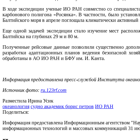
В ходе экспедиции ученые ИО РАН совместно со специалиста
карбонового полигона «Росянка». В частности, было установле
Балтийского моря в апреле поглощала климатически активный 
Еще одной задачей экспедиции стало изучение мест располож
Балтийска на глубинах 29 м и 80 м.
Полученные рейсовые данные позволили существенно дополн
разработки адаптационных планов ведения безопасной хозя
обработаны в АО ИО РАН и БФУ им. И. Канта.
Информация предоставлена пресс-службой Института океано
Источник фото:
ru.123rf.com
Разместила Ирина Усик
океанология
судно академик борис петров
ИО РАН
Поделиться:
Информация предоставлена Информационным агентством "Науч
информационных технологий и массовых коммуникаций 31 июл