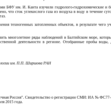
ми БФУ им. И. Канта изучили гидролого-гидрохимические и б
но, что сток углекислого газа из воздуха в воду в течение суто
газ.
ения техногенных затопленных объектов, в результате чего у
ить многолетние ряды наблюдений в Балтийском море, котор
йственной деятельности в регионе. Отобранные пробы воды,
логии им. П.П. Ширшова РАН
ная Россия". Свидетельство о регистрации СМИ: ИА № ФС77-62
я 2015 года.