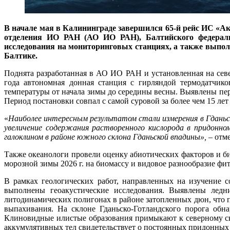
В начале мая в Калининграде завершился 65-й рейс ИС «А
отделения ИО РАН (АО ИО РАН), Балтийского федераль
исследования на мониторинговых станциях, а также выпол
Балтике.
Поднята разработанная в АО ИО РАН и установленная на сев
года автономная донная станция с гирляндой термодатчико
температуры от начала зимы до середины весны. Выявлены пе
Период постановки совпал с самой суровой за более чем 15 лет
«
Наиболее интересным результатом стали измерения в Гданьск
увеличение содержания растворенного кислорода в придонном
галоклином в районе южного склона Гданьской впадины»,
– отме
Также океанологи провели оценку абиотических факторов и б
морозной зимы 2026 г. на биомассу и видовое разнообразие фи
В рамках геологических работ, направленных на изучение 
выполнены геоакустические исследования. Выявлены лед
литодинамических полигонах в районе затопленных дюн, что 
выпахивания. На склоне Гданьско-Готландского порога об
Клиновидные илистые образования примыкают к северному ск
аккумулятивных тел свидетельствует о постоянных придонных 