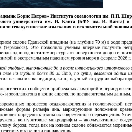
кадемик Борис Петров» Института океанологии им. П.П. Ши
ного университета им. И. Канта (БФУ им. И. Канта) и
няли геоакустические изыскания в исключительной эконом
ерном склоне Гданьской впадины (на глубине 70 м) в ходе пре
в (термокоса). Это позволило ученым впервые получить неп
риоды однородности температуры от поверхности до дна и эпизо
 зимой и экстремальным падением уровня моря в феврале 2026 г.
ой впадине, выполненные до и после интенсивного штормового 
 слое на глубине более 80 м. Это, по сути, является одним 
тил начальник экспедиции, к.г.н., научный сотрудник лаборат
иологических сообществ прибрежных акваторий в период весенн
то- и зоопланктона в конце апреля, по предварительным данным,
современных процессов осадконакопления и геологической ис
никовые формы рельефа дна, маркирующие положение краев
позволит определить темпы их современного перемещения. Уточ
наружены контуритовые микродрифты – аккумулятивные осадо
лону борозд, тогда как на южном склоне обнажаются моренные
течениях восточного направления.