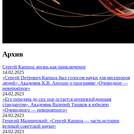
Архив
Сергей Капица: жизнь как приключение
14.02.2025
«Сергей Петрович Капица был голосом науки для миллионов
людей». Академик К.В. Анохин о программе «Очевидное —
невероятное»
24.02.2023
«Его передача до сих пор остается непревзойденным
стандартом». Академик Валерий Тишков к юбилею
«Очевидного — невероятного»
24.02.2023
Георгий Малинецкий: «Сергей Капица — часть истории
великой советской науки»
24.02.2023