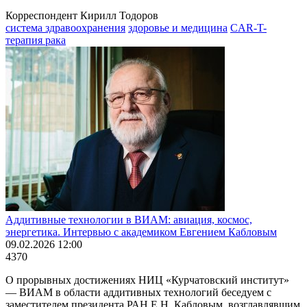
Корреспондент Кирилл Тодоров
система здравоохранения
здоровье и медицина
CAR-T-
терапия рака
Аддитивные технологии в ВИАМ: авиация, космос,
энергетика. Интервью с академиком Евгением Кабловым
09.02.2026 12:00
4370
О прорывных достижениях НИЦ «Курчатовский институт»
— ВИАМ в области аддитивных технологий беседуем с
заместителем президента РАН Е.Н. Кабловым, возглавлявшим