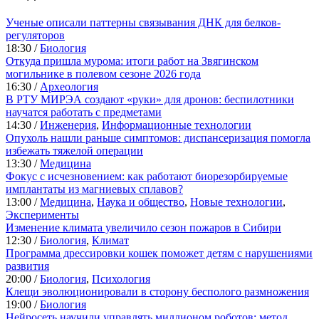
Ученые описали паттерны связывания ДНК для белков-
регуляторов
18:30 /
Биология
Откуда пришла мурома: итоги работ на Звягинском
могильнике в полевом сезоне 2026 года
16:30 /
Археология
В РТУ МИРЭА создают «руки» для дронов: беспилотники
научатся работать с предметами
14:30 /
Инженерия
,
Информационные технологии
Опухоль нашли раньше симптомов: диспансеризация помогла
избежать тяжелой операции
13:30 /
Медицина
Фокус с исчезновением: как работают биорезорбируемые
имплантаты из магниевых сплавов?
13:00 /
Медицина
,
Наука и общество
,
Новые технологии
,
Эксперименты
Изменение климата увеличило сезон пожаров в Сибири
12:30 /
Биология
,
Климат
Программа дрессировки кошек поможет детям с нарушениями
развития
20:00 /
Биология
,
Психология
Клещи эволюционировали в сторону бесполого размножения
19:00 /
Биология
Нейросеть научили управлять миллионом роботов: метод