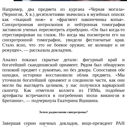
Например, два предмета из кургана «Черная могила»
(Чернигов, X в.) десятилетиями значились в музейных описях
как «ткацкий нож» и «фрагмент наконечника копья».
Синхротронная интроскопия и нейтронная томография
заставили ученых пересмотреть атрибуцию. «Он был когда-то
отреставрирован на глазок. Но когда мы посмотрели его на
синхротронной томографии, увидели фестончатые края.
Стало ясно, что это не боевое оружие, не колющее и не
режущее», — рассказала докладчик.
Анализ показал скрытые детали: фигурный край и
богатейший скандинавский орнамент. Рядом был обнаружен
похожий предмет с рукоятью, но без декора. Сопоставив обе
находки, историки восстановили облик предмета. «Мы
уточнили богатейший орнамент и соединили части, как они
могли бы выглядеть целиком, у нас получился варварский
скипетр. Как отметили коллеги из ГИМа, подобные
артефакты встречаются в погребениях эпохи викингов в
Британии», — подчеркнула Екатерина Яцишина.
Зачем радиохимии синхротроны?
Завершая серию научных докладов, вице-президент РАН