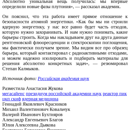
Абсолютно уникальная вещь получилась: мы впервые
определили новые фазы плутония», — рассказал академик.
Он пояснил, что эта работа имеет прямое отношение к
безопасности атомной энергетики. «Как бы мы ни строили
ядерную энергетику, у нас все равно будет часть отходов,
которую нужно захоранивать. И нам нужно понимать, какие
барьеры строить. Когда мы накладываем друг на друга данные
рентгеновской флюоресценции и спектроскопии поглощения,
мы фактически получаем зрение. Мы видим все про образец
барьера, который контактировал с радиоактивными отходами,
и можем надежно изолировать и подбирать материалы для
решения абсолютно конкретных задач», — резюмировал
Степан Калмыков.
Источник фото:
Российская академия наук
Разместила Анастасия Жукова
мегасайенс
президиум российской академии наук
реактор пик
цкп скиф
ядерная медицина
Геннадий Яковлевич Красников
Михаил Валентинович Ковальчук
Валерий Иванович Бухтияров
Александр Евгеньевич Благов
Юлия Алексеевна Дьякова