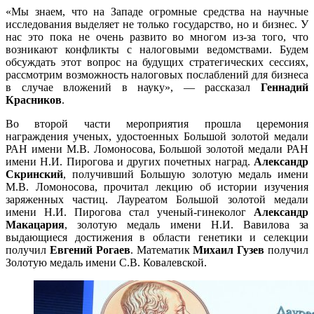
«Мы знаем, что на Западе огромные средства на научные
исследования выделяет не только государство, но и бизнес. У
нас это пока не очень развито во многом из-за того, что
возникают конфликты с налоговыми ведомствами. Будем
обсуждать этот вопрос на будущих стратегических сессиях,
рассмотрим возможность налоговых послаблений для бизнеса
в случае вложений в науку», — рассказал
Геннадий
Красников
.
Во второй части мероприятия прошла церемония
награждения ученых, удостоенных Большой золотой медали
РАН имени М.В. Ломоносова, Большой золотой медали РАН
имени Н.И. Пирогова и других почетных наград.
Александр
Скринский
, получивший Большую золотую медаль имени
М.В. Ломоносова, прочитал лекцию об истории изучения
заряженных частиц. Лауреатом Большой золотой медали
имени Н.И. Пирогова стал ученый-гинеколог
Александр
Макацария
, золотую медаль имени Н.И. Вавилова за
выдающиеся достижения в области генетики и селекции
получил
Евгений Рогаев
. Математик
Михаил Гузев
получил
Золотую медаль имени С.В. Ковалевской.