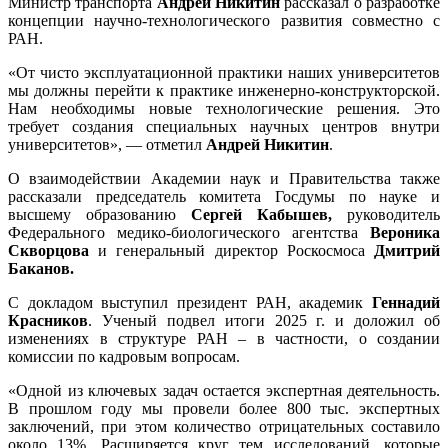
Министр транспорта
Андрей Никитин
рассказал о разработке
концепции научно-технологического развития совместно с
РАН.
«От чисто эксплуатационной практики наших университетов
мы должны перейти к практике инженерно-конструкторской.
Нам необходимы новые технологические решения. Это
требует создания специальных научных центров внутри
университетов», — отметил
Андрей Никитин
.
О взаимодействии Академии наук и Правительства также
рассказали председатель комитета Госдумы по науке и
высшему образованию
Сергей Кабышев,
руководитель
Федерального медико-биологического агентства
Вероника
Скворцова
и генеральный директор Роскосмоса
Дмитрий
Баканов.
С докладом выступил президент РАН, академик
Геннадий
Красников
. Ученый подвел итоги 2025 г. и доложил об
изменениях в структуре РАН – в частности, о создании
комиссии по кадровым вопросам.
«Одной из ключевых задач остается экспертная деятельность.
В прошлом году мы провели более 800 тыс. экспертных
заключений, при этом количество отрицательных составило
около 13%. Расширяется круг тем исследований, которые