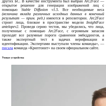
других БС. В качестве инструмента был выбран
Arc2Face
—
открытое решение для генерации изображений лиц с
помощью
Stable Diffusion v1.5
. Все необходимые веса
(величина вклада различных исходных данных в конечный
результат — прим. ред.)
имеются в репозитории.
Arc2Face
строит лица, близкие в пространстве модели
InsightFace
antelopev2
. Проведя серию тестов, мы убедились, что лица,
полученные с помощью
Arc2Face
, с огромным запасом
проходят все разумные пороги сравнения эмбеддингов, а
также экспертный тест в задачах верификации и
идентификации. Экспертами выступали члены команды», —
писала
команда «Криптонит» на своем официальном сайте.
Умные устройства