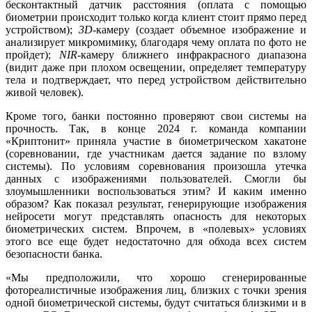
бесконтактный датчик расстояния (оплата с помощью
биометрии происходит только когда клиент стоит прямо перед
устройством);
3D
-камеру (создает объемное изображение и
анализирует микромимику, благодаря чему оплата по фото не
пройдет);
NIR
-камеру ближнего инфракрасного диапазона
(видит даже при плохом освещении, определяет температуру
тела и подтверждает, что перед устройством действительно
живой человек).
Кроме того, банки постоянно проверяют свои системы на
прочность. Так, в конце 2024 г. команда компании
«Криптонит» приняла участие в биометрическом хакатоне
(соревновании, где участникам дается задание по взлому
системы). По условиям соревнования произошла утечка
данных с изображениями пользователей. Смогли бы
злоумышленники воспользоваться этим? И каким именно
образом? Как показал результат, генерирующие изображения
нейросети могут представлять опасность для некоторых
биометрических систем. Впрочем, в «полевых» условиях
этого все еще будет недостаточно для обхода всех систем
безопасности банка.
«Мы предположили, что хорошо сгенерированные
фотореалистичные изображения лиц, близких с точки зрения
одной биометрической системы, будут считаться близкими и в