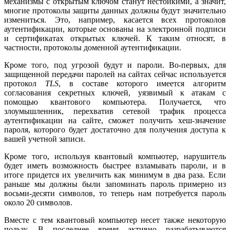
механизмы с открытым ключом станут нестойкими, а значит,
многие протоколы защиты данных должны будут значительно
измениться. Это, например, касается всех протоколов
аутентификации, которые основаны на электронной подписи
и сертификатах открытых ключей. К таким относят, в
частности, протоколы доменной аутентификации.
Кроме того, под угрозой будут и пароли. Во-первых, для
защищенной передачи паролей на сайтах сейчас используется
протокол
TLS
, в составе которого имеется алгоритм
согласования секретных ключей, уязвимый к атакам с
помощью квантового компьютера. Получается, что
злоумышленник, перехватив сетевой трафик процесса
аутентификации на сайте, сможет получить хеш-значение
пароля, которого будет достаточно для получения доступа к
вашей учетной записи.
Кроме того, используя квантовый компьютер, нарушитель
будет иметь возможность быстрее взламывать пароли, и в
итоге придется их увеличить как минимум в два раза. Если
раньше мы должны были запоминать пароль примерно из
восьми-десяти символов, то теперь нам потребуется пароль
около 20 символов.
Вместе с тем квантовый компьютер несет также некоторую
пользу. В последнее время активно разрабатываются