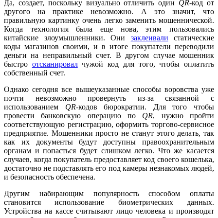
Да, создает, поскольку визуально отличить один
QR
-код от
другого на практике невозможно. А это значит, что
правильную картинку очень легко заменить мошеннической.
Когда технология была еще нова, этим пользовались
китайские злоумышленники. Они
заклеивали
статические
коды магазинов своими, и в итоге покупатели переводили
деньги на неправильный счет. В другом случае мошенник
быстро
отсканировал
чужой код для того, чтобы оплатить
собственный счет.
Однако сегодня все вышеуказанные способы воровства уже
почти невозможно провернуть из-за связанной с
использованием
QR
-кодов бюрократии. Для того чтобы
провести банковскую операцию по
QR
, нужно пройти
соответствующую регистрацию, оформить торгово-сервисное
предприятие. Мошенники просто не станут этого делать, так
как их документы будут доступны правоохранительным
органам и попасться будет слишком легко. Что же касается
случаев, когда покупатель предоставляет код своего кошелька,
достаточно не подставлять его под камеры незнакомых людей,
и безопасность обеспечена.
Другим набирающим популярность способом оплаты
становится использование биометрических данных.
Устройства на кассе считывают лицо человека и производят