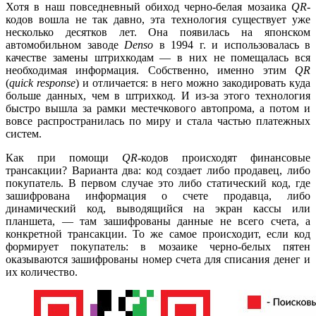
Хотя в наш повседневный обиход черно-белая мозаика
QR
-
кодов вошла не так давно, эта технология существует уже
несколько десятков лет. Она появилась на японском
автомобильном заводе
Denso
в 1994 г. и использовалась в
качестве замены штрихкодам — в них не помещалась вся
необходимая информация. Собственно, именно этим
QR
(
quick
response
) и отличается: в него можно закодировать куда
больше данных, чем в штрихкод. И из-за этого технология
быстро вышла за рамки местечкового автопрома, а потом и
вовсе распространилась по миру и стала частью платежных
систем.
Как при помощи
QR
-кодов происходят финансовые
трансакции? Варианта два: код создает либо продавец, либо
покупатель. В первом случае это либо статический код, где
зашифрована информация о счете продавца, либо
динамический код, выводящийся на экран кассы или
планшета, — там зашифрованы данные не всего счета, а
конкретной трансакции. То же самое происходит, если код
формирует покупатель: в мозаике черно-белых пятен
оказываются зашифрованы номер счета для списания денег и
их количество.