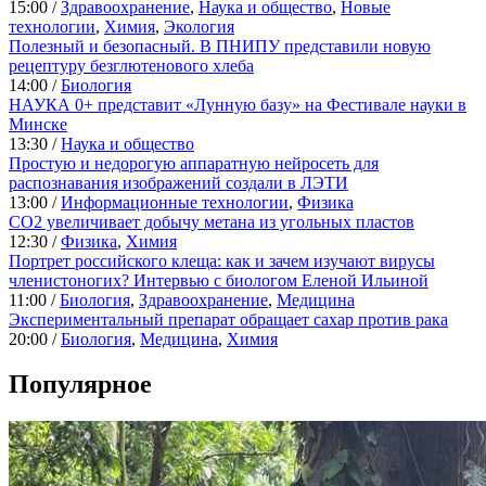
15:00 /
Здравоохранение
,
Наука и общество
,
Новые
технологии
,
Химия
,
Экология
Полезный и безопасный. В ПНИПУ представили новую
рецептуру безглютенового хлеба
14:00 /
Биология
НАУКА 0+ представит «Лунную базу» на Фестивале науки в
Минске
13:30 /
Наука и общество
Простую и недорогую аппаратную нейросеть для
распознавания изображений создали в ЛЭТИ
13:00 /
Информационные технологии
,
Физика
CO2 увеличивает добычу метана из угольных пластов
12:30 /
Физика
,
Химия
Портрет российского клеща: как и зачем изучают вирусы
членистоногих? Интервью с биологом Еленой Ильиной
11:00 /
Биология
,
Здравоохранение
,
Медицина
Экспериментальный препарат обращает сахар против рака
20:00 /
Биология
,
Медицина
,
Химия
Популярное