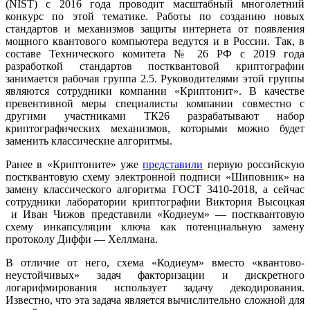
(NIST) с 2016 года проводит масштабный многолетний
конкурс по этой тематике. Работы по созданию новых
стандартов и механизмов защиты интернета от появления
мощного квантового компьютера ведутся и в России. Так, в
составе Технического комитета № 26 РФ с 2019 года
разработкой стандартов постквантовой криптографии
занимается рабочая группа 2.5. Руководителями этой группы
являются сотрудники компании «Криптонит». В качестве
превентивной меры специалисты компании совместно с
другими участниками ТК26 разрабатывают набор
криптографических механизмов, которыми можно будет
заменить классические алгоритмы.
Ранее в «Криптоните» уже
представили
первую российскую
постквантовую схему электронной подписи «Шиповник» на
замену классического алгоритма ГОСТ 3410-2018, а сейчас
сотрудники лаборатории криптографии Виктория Высоцкая
и Иван Чижов представили «Кодиеум» — постквантовую
схему инкапсуляции ключа как потенциальную замену
протоколу Диффи — Хеллмана.
В отличие от него, схема «Кодиеум» вместо «квантово-
неустойчивых» задач факторизации и дискретного
логарифмирования использует задачу декодирования.
Известно, что эта задача является вычислительно сложной для