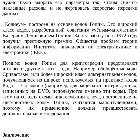
нужно было выбрать его параметры так, чтобы снизить
накладные расходы и не жертвовать скоростью передачи
данных.
«Кодиеум» построен на основе кодов Гоппы. Это широкий
класс кодов, разработанный советским учёным-математиком
Валерием Денисовичем Гоппой. За эту работу он в 1972 году
получил престижную премию Общества проблем теории
информации Института инженеров по электротехнике и
электронике (IEEE).
Помимо кодов Гоппы для криптографии представляют
интерес и другие классы кодов. Например, обобщённые коды
Сриваставы, или более широкий класс альтернативных кодов,
получающихся из широко используемых на практике кодов
Рида — Соломона (например, для защиты от потери данных,
записанных на DVD, используются именно эти коды). При
этом на сегодня схемы инкапсуляции ключа, построенные на
альтернативах кодам Гоппы, считаются малоизученными,
поэтому их применению должны предшествовать
дополнительные исследования.
Заключение