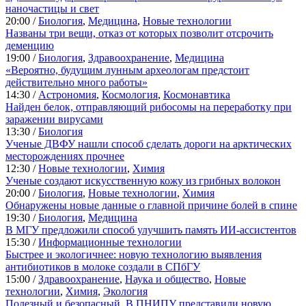
наночастицы и свет
20:00 /
Биология
,
Медицина
,
Новые технологии
Названы три вещи, отказ от которых позволит отсрочить
деменцию
19:00 /
Биология
,
Здравоохранение
,
Медицина
«Вероятно, будущим лунным археологам предстоит
действительно много работы»
14:30 /
Астрономия
,
Космология
,
Космонавтика
Найден белок, отправляющий рибосомы на переработку при
заражении вирусами
13:30 /
Биология
Ученые ДВФУ нашли способ сделать дороги на арктических
месторождениях прочнее
12:30 /
Новые технологии
,
Химия
Ученые создают искусственную кожу из грибных волокон
20:00 /
Биология
,
Новые технологии
,
Химия
Обнаружены новые данные о главной причине болей в спине
19:30 /
Биология
,
Медицина
В МГУ предложили способ улучшить память ИИ-ассистентов
15:30 /
Информационные технологии
Быстрее и экологичнее: новую технологию выявления
антибиотиков в молоке создали в СПбГУ
15:00 /
Здравоохранение
,
Наука и общество
,
Новые
технологии
,
Химия
,
Экология
Полезный и безопасный. В ПНИПУ представили новую