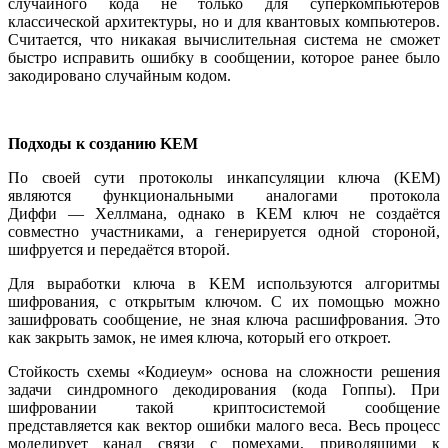
случайного кода не только для суперкомпьютеров
классической архитектуры, но и для квантовых компьютеров.
Считается, что никакая вычислительная система не сможет
быстро исправить ошибку в сообщении, которое ранее было
закодировано случайным кодом.
Подходы к созданию
KEM
По своей сути протоколы инкапсуляции ключа (KEM)
являются функциональными аналогами протокола
Диффи — Хеллмана, однако в KEM ключ не создаётся
совместно участниками, а генерируется одной стороной,
шифруется и передаётся второй.
Для выработки ключа в KEM используются алгоритмы
шифрования, с открытым ключом. С их помощью можно
зашифровать сообщение, не зная ключа расшифрования. Это
как закрыть замок, не имея ключа, который его откроет.
Стойкость схемы «Кодиеум» основа на сложности решения
задачи синдромного декодирования (кода Гоппы). При
шифровании такой криптосистемой сообщение
представляется как вектор ошибки малого веса. Весь процесс
моделирует канал связи с помехами, приводящими к