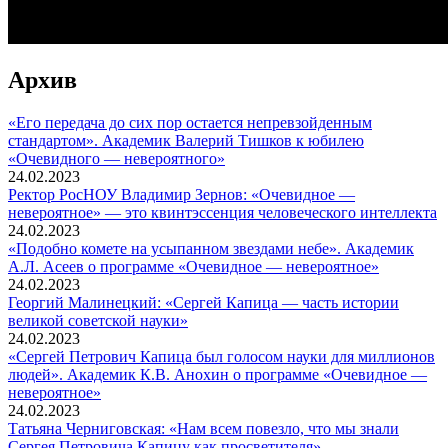
Архив
«Его передача до сих пор остается непревзойденным
стандартом». Академик Валерий Тишков к юбилею
«Очевидного — невероятного»
24.02.2023
Ректор РосНОУ Владимир Зернов: «Очевидное —
невероятное» — это квинтэссенция человеческого интеллекта
24.02.2023
«Подобно комете на усыпанном звездами небе». Академик
А.Л. Асеев о программе «Очевидное — невероятное»
24.02.2023
Георгий Малинецкий: «Сергей Капица — часть истории
великой советской науки»
24.02.2023
«Сергей Петрович Капица был голосом науки для миллионов
людей». Академик К.В. Анохин о программе «Очевидное —
невероятное»
24.02.2023
Татьяна Черниговская: «Нам всем повезло, что мы знали
Сергея Петровича Капицу как просветителя»