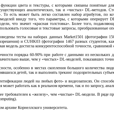
функции цвета и текстуры, с которыми связаны понятные для ч
 существующих аналитических, так и «чистых» DL-методов. Ст
. То есть может быть легко составлен набор атрибутов, по ко
моделей ввиду того, что параметры, с которыми оперирует D
дели, что значит «красная толстовка». Более того, подавляю
пользовать голосовые и текстовые запросы, преобразованные оп
ведены тесты на наборах данных Market1501 (фотографии 150
разрешения) и CUHK03 (фотографии 1467 разных студентов, ка
ая модель достигла конкурентоспособной точности, сравнимой 
очности порядка 60-90% при работе с данными из нескольких 
значительно выше, чем у «чистых» DL-моделей, показавших точ
ности, особенно в местах скопления большого количества людей
рявшихся детей, так и выполнять трекинг подозрительных субъе
ентификации людей на любых фото- и видеозаписях. Он способ
 может работать как в реальном времени, так и по запросу, ана
ее требователен к «железу», чем «чистые» DL-модели. В ряде 
mputing).
ом архиве Корнеллского университета.