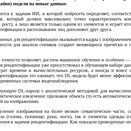
zation) модели на новые данные.
тся к задачам ИИ, в которой нейросеть определяет, соответс
ов, который должен максимально точно характеризовать ко
ост), а лицо является только одним из элементов и играет втор
ентификация и распознавание лиц дополняют друг друга.
анных для реидентификации оказываются кадры с изображением л
ости для анализа снимков создают меняющиеся причёски и г
я точности позволяет достичь машинное обучение и особенно —
т для реидентификации уже присутствовал в обучающем наборе д
атрат времени и вычислительных ресурсов, а иногда и вовсе 
ентификации это означает, что DL-модель будет менее эффекти
современных системах видеонаблюдения.
рующую DL-парсер с аналитической методикой для вычисления
тическое извлечение признаков объекта (то есть автоматическое
й на изображениях.
деление изображения на более мелкие семантические части, с
ла (голова, туловище, руки, ноги), так и элементы одежды (г
ения к задачам реидентификации. Как показали проведенные опы