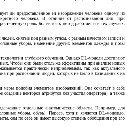
твует ли предоставленное ей изображение человека одному из
нкретного человека. В отличие от распознавания лиц, при
остепенную роль. Более того, метод работает и в тех случаях,
юдей, снятые под разным углом, с разным качеством записи и
оловные уборы, изменение других элементов одежды и позы
 технологии глубокого обучения. Однако DL-модели достигают
анных. Чтобы они были столь же эффективны при анализе новых
оказывается практически неприемлемым, так как актуального
вна при распознании людей, которых не было в базе данных на
 меры подобия элементов изображений. Она сочетает в себе
 создание векторов атрибутов без участия оператора), а также
одержащие отдельные анатомические области. Например, для
оловные уборы, обувь). Парсер, хотя и является DL-моделью,
ты, сам по себе он имеет высокую степень обобщения при его