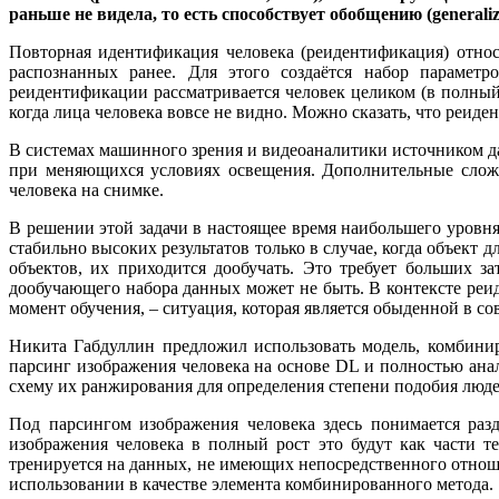
раньше не видела, то есть способствует обобщению (generali
Повторная идентификация человека (реидентификация) относи
распознанных ранее. Для этого создаётся набор параметр
реидентификации рассматривается человек целиком (в полный р
когда лица человека вовсе не видно. Можно сказать, что реид
В системах машинного зрения и видеоаналитики источником д
при меняющихся условиях освещения. Дополнительные сложн
человека на снимке.
В решении этой задачи в настоящее время наибольшего уровн
стабильно высоких результатов только в случае, когда объек
объектов, их приходится дообучать. Это требует больших з
дообучающего набора данных может не быть. В контексте реид
момент обучения, – ситуация, которая является обыденной в 
Никита Габдуллин предложил использовать модель, комбини
парсинг изображения человека на основе DL и полностью анали
схему их ранжирования для определения степени подобия люде
Под парсингом изображения человека здесь понимается раз
изображения человека в полный рост это будут как части те
тренируется на данных, не имеющих непосредственного отнош
использовании в качестве элемента комбинированного метода.