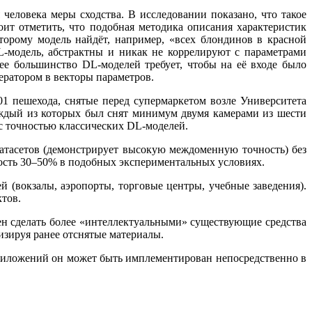
еловека меры сходства. В исследовании показано, что такое
оит отметить, что подобная методика описания характеристик
торому модель найдёт, например, «всех блондинов в красной
L-модель, абстрактны и никак не коррелируют с параметрами
щее большинство DL-моделей требует, чтобы на её входе было
ератором в векторы параметров.
1 пешехода, снятые перед супермаркетом возле Университета
ждый из которых был снят минимум двумя камерами из шести
с точностью классических DL-моделей.
датасетов (демонстрирует высокую междоменную точность) без
ность 30–50% в подобных экспериментальных условиях.
 (вокзалы, аэропорты, торговые центры, учебные заведения).
ктов.
ен сделать более «интеллектуальными» существующие средства
лизируя ранее отснятые материалы.
приложений он может быть имплементирован непосредственно в