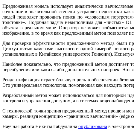
Предложенная модель использует аналитически вычисляемые 
сочетание в значительной степени устраняет недостатки как
людей позволяет проводить поиск по «словесным портретам»
толстовке». Подобная задача невыполнима для «чистых» DL-
объекта в реальном мире. Оператор не может «объяснить» мо
изображение, в то время как предложенный метод позволяет ис
Для проверки эффективности предложенного метода были про
Цинхуа пятью камерами высокого и одной камерой низкого 
установленных в Китайском университете Гонконга). Испытуем
Наиболее показательно, что предложенный метод достигает т
переобучения или каких-либо дополнительных настроек. Это 
Реидентификация играет большую роль в обеспечении безопас
Это универсальная технология, помогающая как находить поте
Разработанный метод может использоваться для повторной ид
контроля и управления доступом, а в системах видеонаблюдения
С технической точки зрения предложенный метод проще и мен
камеры, реализуя концепцию «граничных вычислений» (edge co
Научная работа Никиты Габдуллина
опубликована
в электронн