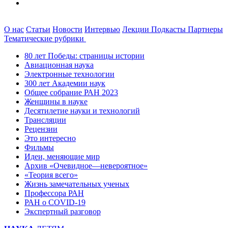
О нас
Статьи
Новости
Интервью
Лекции
Подкасты
Партнеры
Тематические рубрики
80 лет Победы: страницы истории
Авиационная наука
Электронные технологии
300 лет Академии наук
Общее собрание РАН 2023
Женщины в науке
Десятилетие науки и технологий
Трансляции
Рецензии
Это интересно
Фильмы
Идеи, меняющие мир
Архив «Очевидное—невероятное»
«Теория всего»
Жизнь замечательных ученых
Профессора РАН
РАН о COVID-19
Экспертный разговор