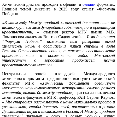
Химический диктант проходит в офлайн- и
онлайн
-форматах.
Главной темой диктанта в 2025 году станет «Формула
Победы».
«В этом году Международный химический диктант стал не
только крупным международным событием, но и ориентиром
нравственности,
–
отметил ректор МГУ имени М.В.
Ломоносова академик Виктор Садовничий.
– Тема диктанта
“Формула Победы” позволяет нам раскрыть вклад
химической науки в достижения нашей страны в годы
Великой Отечественной войны, а также в восстановление
промышленности в послевоенные годы. Московский
университет с гордостью продолжает нести
просветительскую миссию».
Центральной очной площадкой Международного
химического диктанта традиционно выступит химический
факультет МГУ.
«Химический факультет организует
множество научно-популярных мероприятий самого разного
масштаба, вплоть до международных,
– рассказал и.о. декана
химического факультета МГУ, профессор РАН Сергей Карлов
.
– Мы стараемся рассказывать о науке максимально просто и
увлекательно, чтобы достичь целей, поставленных в рамках
Десятилетия науки и технологий в России. И Международный
химический диктант – одно из самых удачных наших