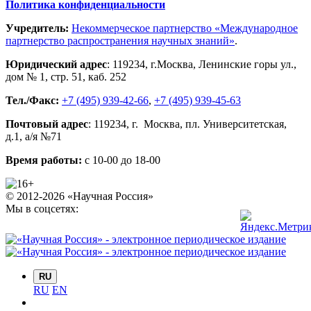
Политика конфиденциальности
Учредитель:
Некоммерческое партнерство «Международное
партнерство распространения научных знаний»
.
Юридический адрес
:
119234
, г.
Москва
,
Ленинские горы ул.,
дом № 1, стр. 51
,
каб. 252
Тел./Факс:
+7 (495) 939-42-66
,
+7 (495) 939-45-63
Почтовый адрес
:
119234
, г.
Москва
,
пл. Университетская,
д.1
, а/я №71
Время работы:
с 10-00 до 18-00
© 2012-2026 «Научная Россия»
Мы в соцсетях:
RU
RU
EN