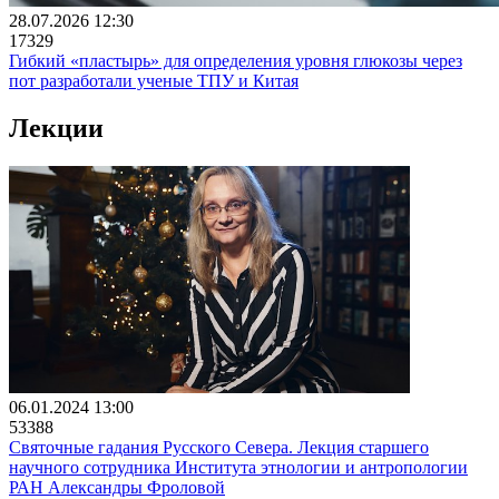
28.07.2026 12:30
17329
Гибкий «пластырь» для определения уровня глюкозы через
пот разработали ученые ТПУ и Китая
Лекции
06.01.2024 13:00
53388
Святочные гадания Русского Севера. Лекция старшего
научного сотрудника Института этнологии и антропологии
РАН Александры Фроловой