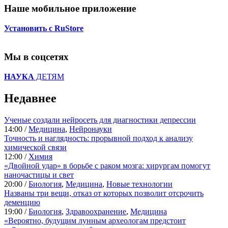
Наше мобильное приложение
Установить с RuStore
Мы в соцсетях
НАУКА
ДЕТЯМ
Недавнее
Ученые создали нейросеть для диагностики депрессии
14:00 /
Медицина
,
Нейронауки
Точность и наглядность: прорывной подход к анализу
химической связи
12:00 /
Химия
«Двойной удар» в борьбе с раком мозга: хирургам помогут
наночастицы и свет
20:00 /
Биология
,
Медицина
,
Новые технологии
Названы три вещи, отказ от которых позволит отсрочить
деменцию
19:00 /
Биология
,
Здравоохранение
,
Медицина
«Вероятно, будущим лунным археологам предстоит