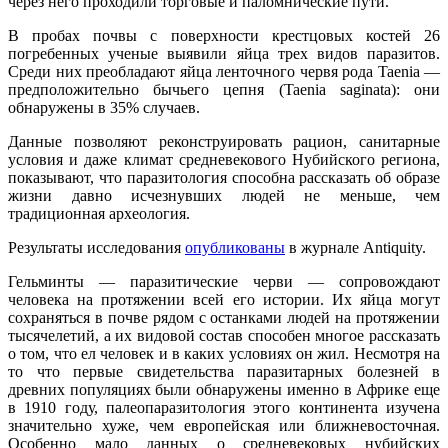
через него проходили торговые и паломнические пути.
В пробах почвы с поверхности крестцовых костей 26
погребенных ученые выявили яйца трех видов паразитов.
Среди них преобладают яйца ленточного червя рода Taenia —
предположительно бычьего цепня (Taenia saginata): они
обнаружены в 35% случаев.
Данные позволяют реконструировать рацион, санитарные
условия и даже климат средневекового Нубийского региона,
показывают, что паразитология способна рассказать об образе
жизни давно исчезнувших людей не меньше, чем
традиционная археология.
Результаты исследования
опубликованы
в журнале Antiquity.
Гельминты — паразитические черви — сопровождают
человека на протяжении всей его истории. Их яйца могут
сохраняться в почве рядом с останками людей на протяжении
тысячелетий, а их видовой состав способен многое рассказать
о том, что ел человек и в каких условиях он жил. Несмотря на
то что первые свидетельства паразитарных болезней в
древних популяциях были обнаружены именно в Африке еще
в 1910 году, палеопаразитология этого континента изучена
значительно хуже, чем европейская или ближневосточная.
Особенно мало данных о средневековых нубийских