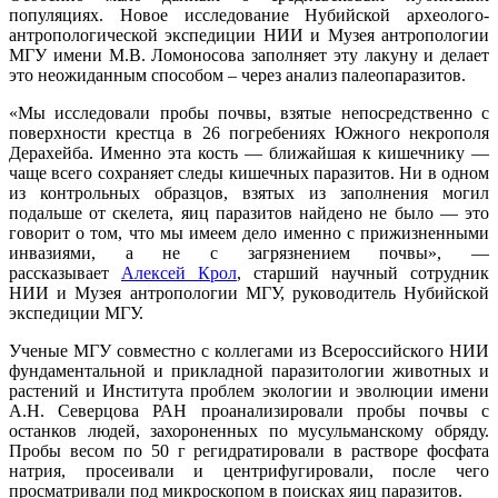
популяциях. Новое исследование Нубийской археолого-
антропологической экспедиции НИИ и Музея антропологии
МГУ имени М.В. Ломоносова заполняет эту лакуну и делает
это неожиданным способом – через анализ палеопаразитов.
«Мы исследовали пробы почвы, взятые непосредственно с
поверхности крестца в 26 погребениях Южного некрополя
Дерахейба. Именно эта кость — ближайшая к кишечнику —
чаще всего сохраняет следы кишечных паразитов. Ни в одном
из контрольных образцов, взятых из заполнения могил
подальше от скелета, яиц паразитов найдено не было — это
говорит о том, что мы имеем дело именно с прижизненными
инвазиями, а не с загрязнением почвы», —
рассказывает
Алексей Крол
, старший научный сотрудник
НИИ и Музея антропологии МГУ, руководитель Нубийской
экспедиции МГУ.
Ученые МГУ совместно с коллегами из Всероссийского НИИ
фундаментальной и прикладной паразитологии животных и
растений и Института проблем экологии и эволюции имени
А.Н. Северцова РАН проанализировали пробы почвы с
останков людей, захороненных по мусульманскому обряду.
Пробы весом по 50 г регидратировали в растворе фосфата
натрия, просеивали и центрифугировали, после чего
просматривали под микроскопом в поисках яиц паразитов.