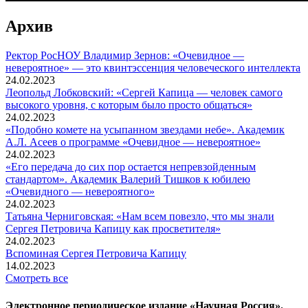
Архив
Ректор РосНОУ Владимир Зернов: «Очевидное —
невероятное» — это квинтэссенция человеческого интеллекта
24.02.2023
Леопольд Лобковский: «Сергей Капица — человек самого
высокого уровня, с которым было просто общаться»
24.02.2023
«Подобно комете на усыпанном звездами небе». Академик
А.Л. Асеев о программе «Очевидное — невероятное»
24.02.2023
«Его передача до сих пор остается непревзойденным
стандартом». Академик Валерий Тишков к юбилею
«Очевидного — невероятного»
24.02.2023
Татьяна Черниговская: «Нам всем повезло, что мы знали
Сергея Петровича Капицу как просветителя»
24.02.2023
Вспоминaя Сергея Петровича Капицу
14.02.2023
Смотреть все
Электронное периодическое издание «Научная Россия».