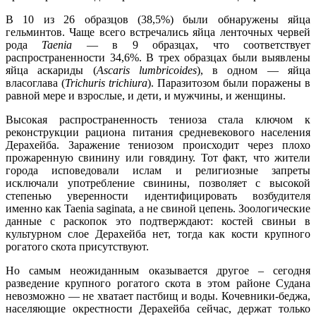
В 10 из 26 образцов (38,5%) были обнаружены яйца
гельминтов. Чаще всего встречались яйца ленточных червей
рода
Taenia
— в 9 образцах, что соответствует
распространенности 34,6%. В трех образцах были выявлены
яйца аскариды (
Ascaris lumbricoides
), в одном — яйца
власоглава (
Trichuris trichiura
). Паразитозом были поражены в
равной мере и взрослые, и дети, и мужчины, и женщины.
Высокая распространенность тениоза стала ключом к
реконструкции рациона питания средневекового населения
Дерахейба. Заражение тениозом происходит через плохо
прожаренную свинину или говядину. Тот факт, что жители
города исповедовали ислам и религиозные запреты
исключали употребление свинины, позволяет с высокой
степенью уверенности идентифицировать возбудителя
именно как Taenia saginata, а не свиной цепень. Зоологические
данные с раскопок это подтверждают: костей свиньи в
культурном слое Дерахейба нет, тогда как кости крупного
рогатого скота присутствуют.
Но самым неожиданным оказывается другое – сегодня
разведение крупного рогатого скота в этом районе Судана
невозможно — не хватает пастбищ и воды. Кочевники-беджа,
населяющие окрестности Дерахейба сейчас, держат только