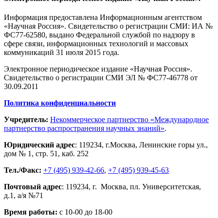
Информация предоставлена Информационным агентством
«Научная Россия». Свидетельство о регистрации СМИ: ИА №
ФС77-62580, выдано Федеральной службой по надзору в
сфере связи, информационных технологий и массовых
коммуникаций 31 июля 2015 года.
Электронное периодическое издание «Научная Россия».
Свидетельство о регистрации СМИ ЭЛ № ФС77-46778 от
30.09.2011
Политика конфиденциальности
Учредитель:
Некоммерческое партнерство «Международное
партнерство распространения научных знаний»
.
Юридический адрес
:
119234
, г.
Москва
,
Ленинские горы ул.,
дом № 1, стр. 51
,
каб. 252
Тел./Факс:
+7 (495) 939-42-66
,
+7 (495) 939-45-63
Почтовый адрес
:
119234
, г.
Москва
,
пл. Университетская,
д.1
, а/я №71
Время работы:
с 10-00 до 18-00