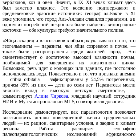
верблюдов, коз и овец. Значит, в IX–XI веках климат здесь
был заметно влажнее. Это косвенно подтверждают и
средневековые арабские источники: географ ал-Бакри в XI
веке упоминал, что город Аль-Аллаки славился гранатами, а в
одном из погребений некрополя были найдены виноградные
косточки — обе культуры требуют значительного полива.
«Яйца аскарид и власоглавов в образцах указывают на то, что
геогельминты — паразиты, чьи яйца созревают в почве, —
также были распространены среди жителей города. Это
свидетельствует о достаточно высокой влажности почвы,
необходимой для завершения их жизненного цикла.
Возможно, речь идет о колодцах или зданиях, где постоянно
использовалась вода. Показательно и то, что признаки анемии
— cribra orbitalia — зафиксированы у 54,5% погребенных,
причем 85% из них — дети до семи лет. Паразитозы могли
вносить вклад в высокую детскую смертность», —
комментирует
Алина Чиркова
, младший научный сотрудник
НИИ и Музея антропологии МГУ, соавтор исследования.
Исследование демонстрирует, как паразитология позволяет
восстановить детали повседневной жизни средневековых
людей — их рацион, санитарные условия, а заодно и климат
региона. Работа расширяет географию
палеопаразитологических исследований африканского