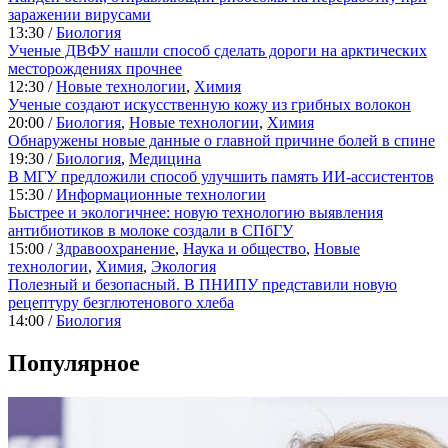
заражении вирусами
13:30 /
Биология
Ученые ДВФУ нашли способ сделать дороги на арктических
месторождениях прочнее
12:30 /
Новые технологии
,
Химия
Ученые создают искусственную кожу из грибных волокон
20:00 /
Биология
,
Новые технологии
,
Химия
Обнаружены новые данные о главной причине болей в спине
19:30 /
Биология
,
Медицина
В МГУ предложили способ улучшить память ИИ-ассистентов
15:30 /
Информационные технологии
Быстрее и экологичнее: новую технологию выявления
антибиотиков в молоке создали в СПбГУ
15:00 /
Здравоохранение
,
Наука и общество
,
Новые
технологии
,
Химия
,
Экология
Полезный и безопасный. В ПНИПУ представили новую
рецептуру безглютенового хлеба
14:00 /
Биология
Популярное