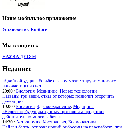
Наше мобильное приложение
Установить с RuStore
Мы в соцсетях
НАУКА
ДЕТЯМ
Недавнее
«Двойной удар» в борьбе с раком мозга: хирургам помогут
наночастицы и свет
20:00 /
Биология
,
Медицина
,
Новые технологии
Названы три вещи, отказ от которых позволит отсрочить
деменцию
19:00 /
Биология
,
Здравоохранение
,
Медицина
«Вероятно, будущим лунным археологам предстоит
действительно много работы»
14:30 /
Астрономия
,
Космология
,
Космонавтика
Найден белок, отправляющий рибосомы на переработку при