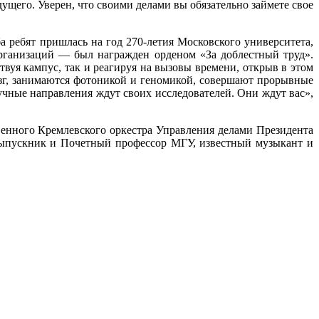
щего. Уверен, что своими делами вы обязательно займете свое
а ребят пришлась на год 270-летия Московского университета,
организаций — был награжден орденом «За доблестный труд».
уя кампус, так и реагируя на вызовы времени, открыв в этом
зг, занимаются фотоникой и геномикой, совершают прорывные
учные направления ждут своих исследователей. Они ждут вас»,
венного Кремлевского оркестра Управления делами Президента
выпускник и Почетный профессор МГУ, известный музыкант и