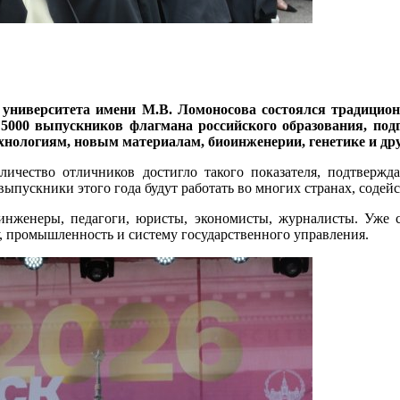
о университета имени М.В. Ломоносова состоялся традицио
 5000 выпускников флагмана российского образования, п
нологиям, новым материалам, биоинженерии, генетике и др
ичество отличников достигло такого показателя, подтвержд
выпускники этого года будут работать во многих странах, сод
нженеры, педагоги, юристы, экономисты, журналисты. Уже с
у, промышленность и систему государственного управления.