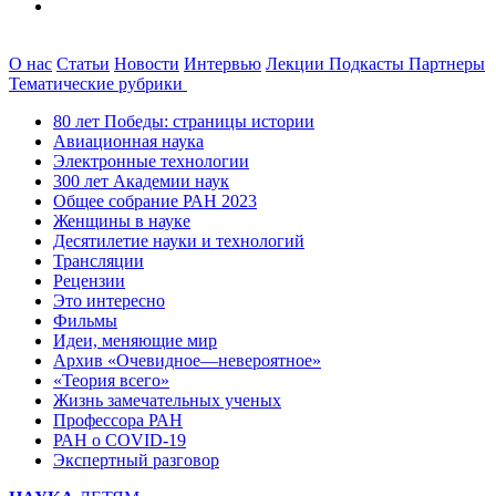
О нас
Статьи
Новости
Интервью
Лекции
Подкасты
Партнеры
Тематические рубрики
80 лет Победы: страницы истории
Авиационная наука
Электронные технологии
300 лет Академии наук
Общее собрание РАН 2023
Женщины в науке
Десятилетие науки и технологий
Трансляции
Рецензии
Это интересно
Фильмы
Идеи, меняющие мир
Архив «Очевидное—невероятное»
«Теория всего»
Жизнь замечательных ученых
Профессора РАН
РАН о COVID-19
Экспертный разговор