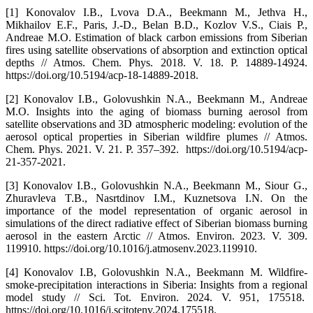
[1] Konovalov I.B., Lvova D.A., Beekmann M., Jethva H.,
Mikhailov E.F., Paris, J.-D., Belan B.D., Kozlov V.S., Ciais P.,
Andreae M.O. Estimation of black carbon emissions from Siberian
fires using satellite observations of absorption and extinction optical
depths // Atmos. Chem. Phys. 2018. V. 18. P. 14889-14924.
https://doi.org/10.5194/acp-18-14889-2018.
[2] Konovalov I.B., Golovushkin N.A., Beekmann M., Andreae
M.O. Insights into the aging of biomass burning aerosol from
satellite observations and 3D atmospheric modeling: evolution of the
aerosol optical properties in Siberian wildfire plumes // Atmos.
Chem. Phys. 2021. V. 21. P. 357–392. https://doi.org/10.5194/acp-
21-357-2021.
[3] Konovalov I.B., Golovushkin N.A., Beekmann M., Siour G.,
Zhuravleva T.B., Nasrtdinov I.M., Kuznetsova I.N. On the
importance of the model representation of organic aerosol in
simulations of the direct radiative effect of Siberian biomass burning
aerosol in the eastern Arctic // Atmos. Environ. 2023. V. 309.
119910. https://doi.org/10.1016/j.atmosenv.2023.119910.
[4] Konovalov I.B, Golovushkin N.A., Beekmann M. Wildfire-
smoke-precipitation interactions in Siberia: Insights from a regional
model study // Sci. Tot. Environ. 2024. V. 951, 175518.
https://doi.org/10.1016/j.scitotenv.2024.175518.