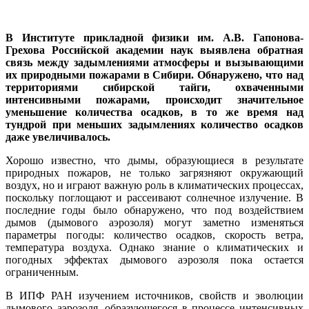
В Институте прикладной физики им. А.В. Гапонова-
Грехова Российской академии наук выявлена обратная
связь между задымлениями атмосферы и вызывающими
их природными пожарами в Сибири. Обнаружено, что над
территориями сибирской тайги, охваченными
интенсивными пожарами, происходит значительное
уменьшение количества осадков, в то же время над
тундрой при меньших задымлениях количество осадков
даже увеличивалось.
Хорошо известно, что дымы, образующиеся в результате
природных пожаров, не только загрязняют окружающий
воздух, но и играют важную роль в климатических процессах,
поскольку поглощают и рассеивают солнечное излучение. В
последние годы было обнаружено, что под воздействием
дымов (дымового аэрозоля) могут заметно изменяться
параметры погоды: количество осадков, скорость ветра,
температура воздуха. Однако знание о климатических и
погодных эффектах дымового аэрозоля пока остается
ограниченным.
В ИПФ РАН изучением источников, свойств и эволюции
дымового аэрозоля, образующегося в процессе интенсивных