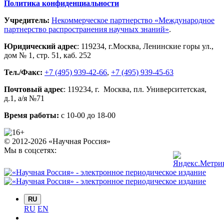
Политика конфиденциальности
Учредитель:
Некоммерческое партнерство «Международное
партнерство распространения научных знаний»
.
Юридический адрес
:
119234
, г.
Москва
,
Ленинские горы ул.,
дом № 1, стр. 51
,
каб. 252
Тел./Факс:
+7 (495) 939-42-66
,
+7 (495) 939-45-63
Почтовый адрес
:
119234
, г.
Москва
,
пл. Университетская,
д.1
, а/я №71
Время работы:
с 10-00 до 18-00
© 2012-2026 «Научная Россия»
Мы в соцсетях:
RU
RU
EN