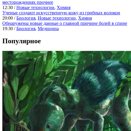
месторождениях прочнее
12:30 /
Новые технологии
,
Химия
Ученые создают искусственную кожу из грибных волокон
20:00 /
Биология
,
Новые технологии
,
Химия
Обнаружены новые данные о главной причине болей в спине
19:30 /
Биология
,
Медицина
Популярное