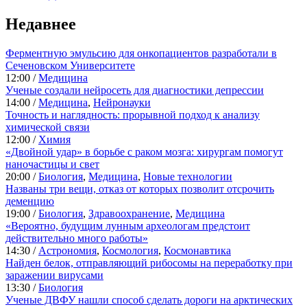
Недавнее
Ферментную эмульсию для онкопациентов разработали в
Сеченовском Университете
12:00 /
Медицина
Ученые создали нейросеть для диагностики депрессии
14:00 /
Медицина
,
Нейронауки
Точность и наглядность: прорывной подход к анализу
химической связи
12:00 /
Химия
«Двойной удар» в борьбе с раком мозга: хирургам помогут
наночастицы и свет
20:00 /
Биология
,
Медицина
,
Новые технологии
Названы три вещи, отказ от которых позволит отсрочить
деменцию
19:00 /
Биология
,
Здравоохранение
,
Медицина
«Вероятно, будущим лунным археологам предстоит
действительно много работы»
14:30 /
Астрономия
,
Космология
,
Космонавтика
Найден белок, отправляющий рибосомы на переработку при
заражении вирусами
13:30 /
Биология
Ученые ДВФУ нашли способ сделать дороги на арктических