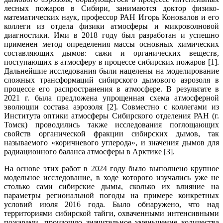
лесных пожаров в Сибири, занимаются доктор физико-
математических наук, профессор РАН Игорь Коновалов и его
коллеги из отдела физики атмосферы и микроволновой
диагностики. Ими в 2018 году был разработан и успешно
применен метод определения массы основных химических
составляющих дымов: сажи и органических веществ,
поступающих в атмосферу в процессе сибирских пожаров [1].
Дальнейшие исследования были нацелены на моделирование
сложных трансформаций сибирского дымового аэрозоля в
процессе его распространения в атмосфере. В результате в
2021 г. была предложена упрощенная схема атмосферной
эволюции состава аэрозоля [2]. Совместно с коллегами из
Института оптики атмосферы Сибирского отделения РАН (г.
Томск) проводились также исследования поглощающих
свойств органической фракции сибирских дымов, так
называемого «коричневого углерода», и значения дымов для
радиационного баланса атмосферы в Арктике [3].
На основе этих работ в 2024 году было выполнено крупное
модельное исследование, в ходе которого изучались уже не
столько сами сибирские дымы, сколько их влияние на
параметры региональной погоды на примере конкретных
условий июля 2016 года. Было обнаружено, что над
территориями сибирской тайги, охваченными интенсивными
пожарами, произошло значительное уменьшение количества