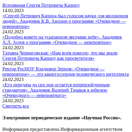
Вспоминaя Сергея Петровича Капицу
14.02.2023
«Сергей Петрович Капица был голосом науки для миллионов
людей». Академик К.В. Анохин о программе «Очевидное —
невероятное»
24.02.2023
«Подобно комете на усыпанном звездами небе». Академик
А.Л. Асеев о программе «Очевидное — невероятное»
24.02.2023
Татьяна Черниговская: «Нам всем повезло, что мы знали
Сергея Петровича Капицу как просветителя»
24.02.2023
Ректор РосНОУ Владимир Зернов: «Очевидное —
невероятное» — это квинтэссенция человеческого интеллекта
24.02.2023
«Его передача до сих пор остается непревзойденным
стандартом». Академик Валерий Тишков к юбилею
«Очевидного — невероятного»
24.02.2023
Смотреть все
Электронное периодическое издание «Научная Россия».
Информация предоставлена Информационным агентством