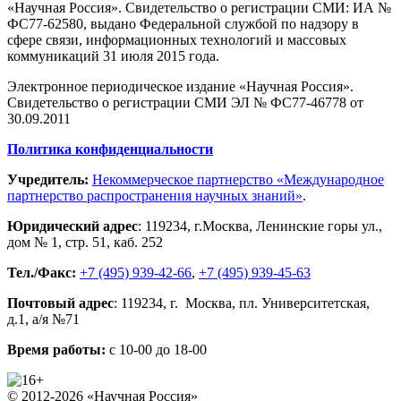
«Научная Россия». Свидетельство о регистрации СМИ: ИА №
ФС77-62580, выдано Федеральной службой по надзору в
сфере связи, информационных технологий и массовых
коммуникаций 31 июля 2015 года.
Электронное периодическое издание «Научная Россия».
Свидетельство о регистрации СМИ ЭЛ № ФС77-46778 от
30.09.2011
Политика конфиденциальности
Учредитель:
Некоммерческое партнерство «Международное
партнерство распространения научных знаний»
.
Юридический адрес
:
119234
, г.
Москва
,
Ленинские горы ул.,
дом № 1, стр. 51
,
каб. 252
Тел./Факс:
+7 (495) 939-42-66
,
+7 (495) 939-45-63
Почтовый адрес
:
119234
, г.
Москва
,
пл. Университетская,
д.1
, а/я №71
Время работы:
с 10-00 до 18-00
© 2012-2026 «Научная Россия»