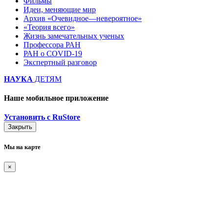
Фильмы
Идеи, меняющие мир
Архив «Очевидное—невероятное»
«Теория всего»
Жизнь замечательных ученых
Профессора РАН
РАН о COVID-19
Экспертный разговор
НАУКА
ДЕТЯМ
Наше мобильное приложение
Установить с RuStore
Закрыть
Мы на карте
×