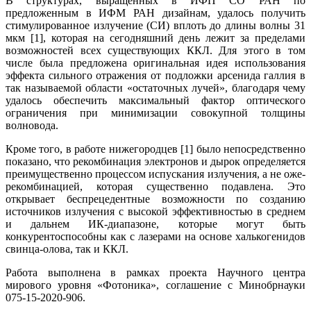
В структурах, выращенных в ИФП СО РАН по
предложенным в ИФМ РАН дизайнам, удалось получить
стимулированное излучение (СИ) вплоть до длины волны 31
мкм [1], которая на сегодняшний день лежит за пределами
возможностей всех существующих ККЛ. Для этого в том
числе была предложена оригинальная идея использования
эффекта сильного отражения от подложки арсенида галлия в
так называемой области «остаточных лучей», благодаря чему
удалось обеспечить максимальный фактор оптического
ограничения при минимизации совокупной толщины
волновода.
Кроме того, в работе нижегородцев [1] было непосредственно
показано, что рекомбинация электронов и дырок определяется
преимущественно процессом испускания излучения, а не оже-
рекомбинацией, которая существенно подавлена. Это
открывает беспрецедентные возможности по созданию
источников излучения с высокой эффективностью в среднем
и дальнем ИК-диапазоне, которые могут быть
конкурентоспособны как с лазерами на основе халькогенидов
свинца-олова, так и ККЛ.
Работа выполнена в рамках проекта Научного центра
мирового уровня «Фотоника», соглашение с Минобрнауки
075-15-2020-906.