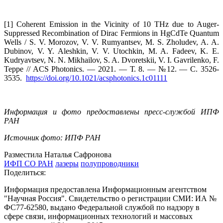
[1] Coherent Emission in the Vicinity of 10 THz due to Auger-
Suppressed Recombination of Dirac Fermions in HgCdTe Quantum
Wells / S. V. Morozov, V. V. Rumyantsev, M. S. Zholudev, A. A.
Dubinov, V. Y. Aleshkin, V. V. Utochkin, M. A. Fadeev, K. E.
Kudryavtsev, N. N. Mikhailov, S. A. Dvoretskii, V. I. Gavrilenko, F.
Teppe // ACS Photonics. — 2021. — Т. 8. — №12. — С. 3526-
3535.
https://doi.org/10.1021/acsphotonics.1c01111
Информация и фото предоставлены пресс-службой ИПФ
РАН
Источник фото: ИПФ РАН
Разместила Наталья Сафронова
ИФП СО РАН
лазеры
полупроводники
Поделиться:
Информация предоставлена Информационным агентством
"Научная Россия". Свидетельство о регистрации СМИ: ИА №
ФС77-62580, выдано Федеральной службой по надзору в
сфере связи, информационных технологий и массовых