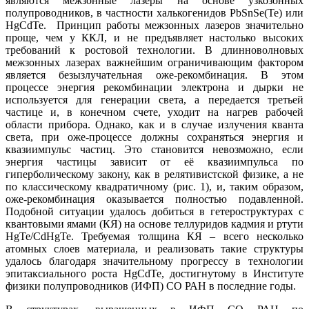
являются межзонные лазеры на основе узкозонных
полупроводников, в частности халькогенидов PbSnSe(Te) или
HgCdTe. Принцип работы межзонных лазеров значительно
проще, чем у ККЛ, и не предъявляет настолько высоких
требований к ростовой технологии. В длинноволновых
межзонных лазерах важнейшим ограничивающим фактором
является безызлучательная оже-рекомбинация. В этом
процессе энергия рекомбинации электрона и дырки не
используется для генерации света, а передается третьей
частице и, в конечном счете, уходит на нагрев рабочей
области прибора. Однако, как и в случае излучения кванта
света, при оже-процессе должны сохраняться энергия и
квазиимпульс частиц. Это становится невозможно, если
энергия частицы зависит от её квазиимпульса по
гиперболическому закону, как в релятивистской физике, а не
по классическому квадратичному (рис. 1), и, таким образом,
оже-рекомбинация оказывается полностью подавленной.
Подобной ситуации удалось добиться в гетероструктурах c
квантовыми ямами (КЯ) на основе теллуридов кадмия и ртути
HgTe/CdHgTe. Требуемая толщина КЯ – всего несколько
атомных слоев материала, и реализовать такие структуры
удалось благодаря значительному прогрессу в технологии
эпитаксиального роста HgCdTe, достигнутому в Институте
физики полупроводников (ИФП) СО РАН в последние годы.