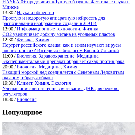
НАУКА 0+ представит «Лунную базу» на Фестивале науки в
Минске
13:30 /
Наука и общество
Простую и недорогую аппаратную нейросеть для
распознавания изображений создали в ЛЭТИ
13:00 /
Информационные технологии
,
Физика
CO2 увеличивает добычу метана из угольных пластов
12:30 /
Физика
,
Химия
Портрет российского клеща: как и зачем изучают вирусы
членистоногих? Интервью с биологом Еленой Ильиной
11:00 /
Биология
,
Здравоохранение
,
Медицина
Экспериментальный препарат обращает сахар против рака
20:00 /
Биология
,
Медицина
,
Химия
Тающий морской лед соединяется с Северным Ледовитым
океаном, образуя облака
19:30 /
Климат
,
Химия
,
Экология
Ученые описали паттерны связывания ДНК для белков-
регуляторов
18:30 /
Биология
Популярное