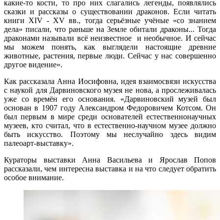
какие-то кости, то про них слагались легенды, появлялись
сказки и рассказы о существовании драконов. Если читать
книги XIV - XV вв., тогда серьёзные учёные «со знанием
дела» писали, что раньше на Земле обитали драконы... Тогда
драконами называли всё неизвестное и необычное. И сейчас
мы можем понять, как выглядели настоящие древние
животные, растения, первые люди. Сейчас у нас совершенно
другое видение».
Как рассказала Анна Иосифовна, идея взаимосвязи искусства
с наукой для Дарвиновского музея не нова, а прослеживалась
уже со времён его основания. «Дарвиновский музей был
основан в 1907 году Александром Федоровичем Котсом. Он
был первым в мире среди основателей естественнонаучных
музеев, кто считал, что в естественно-научном музее должно
быть искусство. Поэтому мы неслучайно здесь видим
палеоарт-выставку».
Кураторы выставки Анна Васильева и Ярослав Попов
рассказали, чем интересна выставка и на что следует обратить
особое внимание.