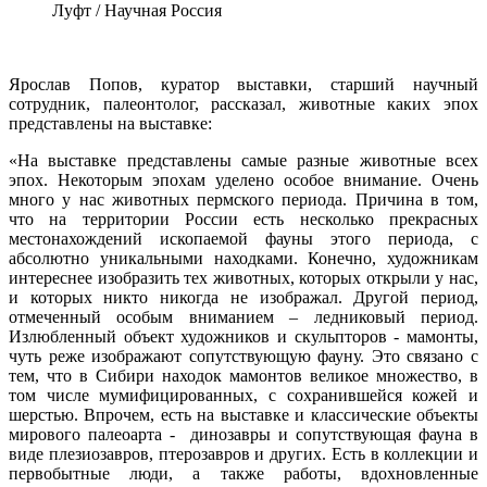
Луфт / Научная Россия
Ярослав Попов, куратор выставки, старший научный
сотрудник, палеонтолог, рассказал, животные каких эпох
представлены на выставке:
«На выставке представлены самые разные животные всех
эпох. Некоторым эпохам уделено особое внимание. Очень
много у нас животных пермского периода. Причина в том,
что на территории России есть несколько прекрасных
местонахождений ископаемой фауны этого периода, с
абсолютно уникальными находками. Конечно, художникам
интереснее изобразить тех животных, которых открыли у нас,
и которых никто никогда не изображал. Другой период,
отмеченный особым вниманием – ледниковый период.
Излюбленный объект художников и скульпторов - мамонты,
чуть реже изображают сопутствующую фауну. Это связано с
тем, что в Сибири находок мамонтов великое множество, в
том числе мумифицированных, с сохранившейся кожей и
шерстью. Впрочем, есть на выставке и классические объекты
мирового палеоарта - динозавры и сопутствующая фауна в
виде плезиозавров, птерозавров и других. Есть в коллекции и
первобытные люди, а также работы, вдохновленные