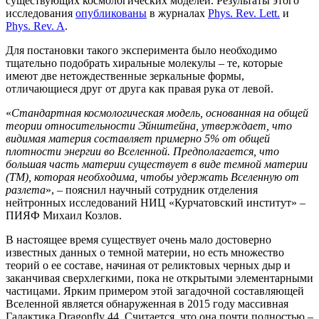
существующих космологических моделей. Результаты этого
исследования
опубликованы
в журналах
Phys. Rev. Lett.
и
Phys. Rev. A
.
Для постановки такого эксперимента было необходимо
тщательно подобрать хиральные молекулы – те, которые
имеют две нетождественные зеркальные формы,
отличающиеся друг от друга как правая рука от левой.
«
Стандартная космологическая модель, основанная на общей
теории относительности Эйнштейна, утверждает, что
видимая материя составляет примерно 5% от общей
плотности энергии во Вселенной. Предполагается, что
большая часть материи существует в виде темной материи
(ТМ), которая необходима, чтобы удержать Вселенную от
разлета
», – пояснил научный сотрудник отделения
нейтронных исследований НИЦ «Курчатовский институт» –
ПИЯФ Михаил Козлов.
В настоящее время существует очень мало достоверно
известных данных о темной материи, но есть множество
теорий о ее составе, начиная от реликтовых черных дыр и
заканчивая сверхлегкими, пока не открытыми элементарными
частицами. Ярким примером этой загадочной составляющей
Вселенной является обнаруженная в 2015 году массивная
Галактика Dragonfly 44. Считается, что она почти полностью –