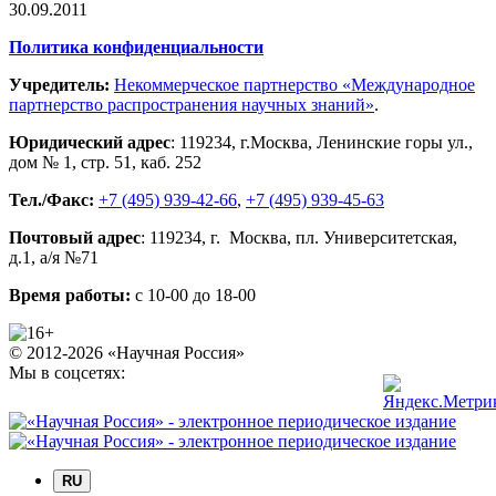
30.09.2011
Политика конфиденциальности
Учредитель:
Некоммерческое партнерство «Международное
партнерство распространения научных знаний»
.
Юридический адрес
:
119234
, г.
Москва
,
Ленинские горы ул.,
дом № 1, стр. 51
,
каб. 252
Тел./Факс:
+7 (495) 939-42-66
,
+7 (495) 939-45-63
Почтовый адрес
:
119234
, г.
Москва
,
пл. Университетская,
д.1
, а/я №71
Время работы:
с 10-00 до 18-00
© 2012-2026 «Научная Россия»
Мы в соцсетях:
RU