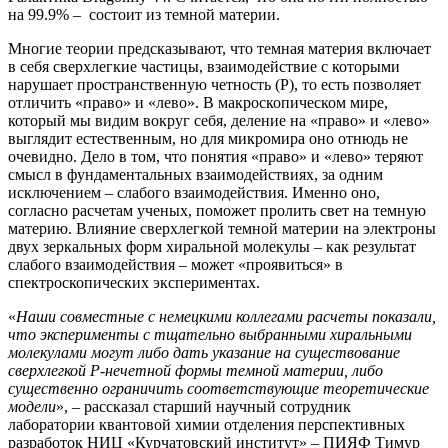
на 99.9% – состоит из темной материи.
Многие теории предсказывают, что темная материя включает
в себя сверхлегкие частицы, взаимодействие с которыми
нарушает пространственную четность (Р), то есть позволяет
отличить «право» и «лево». В макроскопическом мире,
который мы видим вокруг себя, деление на «право» и «лево»
выглядит естественным, но для микромира оно отнюдь не
очевидно. Дело в том, что понятия «право» и «лево» теряют
смысл в фундаментальных взаимодействиях, за одним
исключением – слабого взаимодействия. Именно оно,
согласно расчетам ученых, поможет пролить свет на темную
материю. Влияние сверхлегкой темной материи на электроны
двух зеркальных форм хиральной молекулы – как результат
слабого взаимодействия – может «проявиться» в
спектроскопических экспериментах.
«
Наши совместные с немецкими коллегами расчеты показали,
что эксперименты с тщательно выбранными хиральными
молекулами могут либо дать указание на существование
сверхлегкой Р-нечетной формы темной материи, либо
существенно ограничить соответствующие теоретические
модели
», – рассказал старший научный сотрудник
лаборатории квантовой химии отделения перспективных
разработок НИЦ «Курчатовский институт» – ПИЯФ Тимур