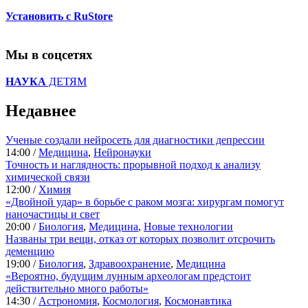
Установить с RuStore
Мы в соцсетях
НАУКА
ДЕТЯМ
Недавнее
Ученые создали нейросеть для диагностики депрессии
14:00 /
Медицина
,
Нейронауки
Точность и наглядность: прорывной подход к анализу
химической связи
12:00 /
Химия
«Двойной удар» в борьбе с раком мозга: хирургам помогут
наночастицы и свет
20:00 /
Биология
,
Медицина
,
Новые технологии
Названы три вещи, отказ от которых позволит отсрочить
деменцию
19:00 /
Биология
,
Здравоохранение
,
Медицина
«Вероятно, будущим лунным археологам предстоит
действительно много работы»
14:30 /
Астрономия
,
Космология
,
Космонавтика