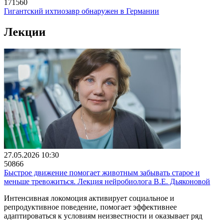
171560
Гигантский ихтиозавр обнаружен в Германии
Лекции
27.05.2026 10:30
50866
Быстрое движение помогает животным забывать старое и
меньше тревожиться. Лекция нейробиолога В.Е. Дьяконовой
Интенсивная локомоция активирует социальное и
репродуктивное поведение, помогает эффективнее
адаптироваться к условиям неизвестности и оказывает ряд