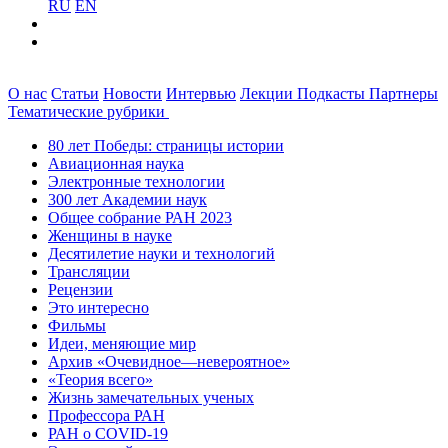
RU
EN
О нас
Статьи
Новости
Интервью
Лекции
Подкасты
Партнеры
Тематические рубрики
80 лет Победы: страницы истории
Авиационная наука
Электронные технологии
300 лет Академии наук
Общее собрание РАН 2023
Женщины в науке
Десятилетие науки и технологий
Трансляции
Рецензии
Это интересно
Фильмы
Идеи, меняющие мир
Архив «Очевидное—невероятное»
«Теория всего»
Жизнь замечательных ученых
Профессора РАН
РАН о COVID-19