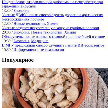
Найден белок, отправляющий рибосомы на переработку при
заражении вирусами
13:30 /
Биология
Ученые ДВФУ нашли способ сделать дороги на арктических
месторождениях прочнее
12:30 /
Новые технологии
,
Химия
Ученые создают искусственную кожу из грибных волокон
20:00 /
Биология
,
Новые технологии
,
Химия
Обнаружены новые данные о главной причине болей в спине
19:30 /
Биология
,
Медицина
В МГУ предложили способ улучшить память ИИ-ассистентов
15:30 /
Информационные технологии
Популярное