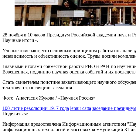
28 ноября в 10 часов Президиум Российской академии наук и 
Научные итоги».
Ученые отмечают, что основным принципом работы по анализу 
независимость и объективность оценок. Труды носили комплек
Главными итогами совместной работы РИО и РАН по изучению 
Взвешенная, подлинно научная оценка событий и их последстви
Стать свидетелем поистине захватывающего научного обсужден
текстовую трансляцию заседания.
Фото: Анастасия Жукова / «Научная Россия»
100-летие революции 1917 года
lemur catta
заседание президиу
Поделиться:
Информация предоставлена Информационным агентством "Науч
информационных технологий и массовых коммуникаций 31 июл