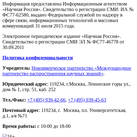
Информация предоставлена Информационным агентством
«Научная Россия». Свидетельство о регистрации СМИ: ИА №
ФС77-62580, выдано Федеральной службой по надзору в
сфере связи, информационных технологий и массовых
коммуникаций 31 июля 2015 года.
Электронное периодическое издание «Научная Россия».
Свидетельство о регистрации СМИ ЭЛ № ФС77-46778 от
30.09.2011
Политика конфиденциальности
Учредитель:
Некоммерческое партнерство «Международное
партнерство распространения научных знаний»
.
Юридический адрес
:
119234
, г.
Москва
,
Ленинские горы ул.,
дом № 1, стр. 51
,
каб. 252
Тел./Факс:
+7 (495) 939-42-66
,
+7 (495) 939-45-63
Почтовый адрес
:
119234
, г.
Москва
,
пл. Университетская,
д.1
, а/я №71
Время работы:
с 10-00 до 18-00