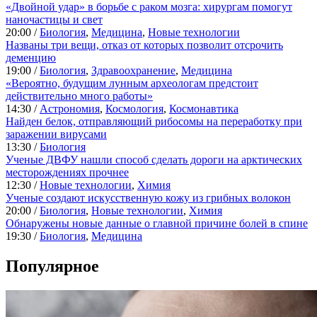
«Двойной удар» в борьбе с раком мозга: хирургам помогут
наночастицы и свет
20:00 /
Биология
,
Медицина
,
Новые технологии
Названы три вещи, отказ от которых позволит отсрочить
деменцию
19:00 /
Биология
,
Здравоохранение
,
Медицина
«Вероятно, будущим лунным археологам предстоит
действительно много работы»
14:30 /
Астрономия
,
Космология
,
Космонавтика
Найден белок, отправляющий рибосомы на переработку при
заражении вирусами
13:30 /
Биология
Ученые ДВФУ нашли способ сделать дороги на арктических
месторождениях прочнее
12:30 /
Новые технологии
,
Химия
Ученые создают искусственную кожу из грибных волокон
20:00 /
Биология
,
Новые технологии
,
Химия
Обнаружены новые данные о главной причине болей в спине
19:30 /
Биология
,
Медицина
Популярное