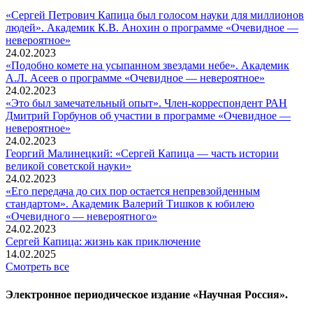
«Сергей Петрович Капица был голосом науки для миллионов
людей». Академик К.В. Анохин о программе «Очевидное —
невероятное»
24.02.2023
«Подобно комете на усыпанном звездами небе». Академик
А.Л. Асеев о программе «Очевидное — невероятное»
24.02.2023
«Это был замечательный опыт». Член-корреспондент РАН
Дмитрий Горбунов об участии в программе «Очевидное —
невероятное»
24.02.2023
Георгий Малинецкий: «Сергей Капица — часть истории
великой советской науки»
24.02.2023
«Его передача до сих пор остается непревзойденным
стандартом». Академик Валерий Тишков к юбилею
«Очевидного — невероятного»
24.02.2023
Сергей Капица: жизнь как приключение
14.02.2025
Смотреть все
Электронное периодическое издание «Научная Россия».