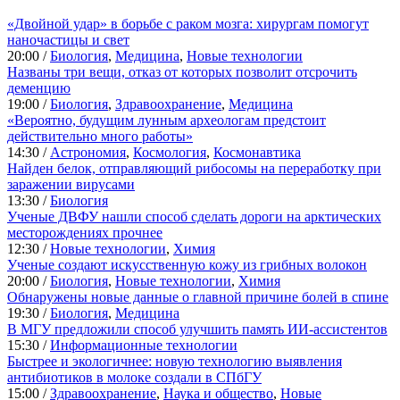
«Двойной удар» в борьбе с раком мозга: хирургам помогут
наночастицы и свет
20:00 /
Биология
,
Медицина
,
Новые технологии
Названы три вещи, отказ от которых позволит отсрочить
деменцию
19:00 /
Биология
,
Здравоохранение
,
Медицина
«Вероятно, будущим лунным археологам предстоит
действительно много работы»
14:30 /
Астрономия
,
Космология
,
Космонавтика
Найден белок, отправляющий рибосомы на переработку при
заражении вирусами
13:30 /
Биология
Ученые ДВФУ нашли способ сделать дороги на арктических
месторождениях прочнее
12:30 /
Новые технологии
,
Химия
Ученые создают искусственную кожу из грибных волокон
20:00 /
Биология
,
Новые технологии
,
Химия
Обнаружены новые данные о главной причине болей в спине
19:30 /
Биология
,
Медицина
В МГУ предложили способ улучшить память ИИ-ассистентов
15:30 /
Информационные технологии
Быстрее и экологичнее: новую технологию выявления
антибиотиков в молоке создали в СПбГУ
15:00 /
Здравоохранение
,
Наука и общество
,
Новые