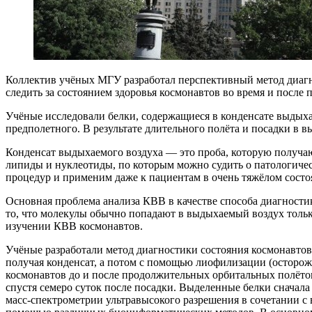
Коллектив учёных МГУ разработал перспективный метод диагн
следить за состоянием здоровья космонавтов во время и после 
Учёные исследовали белки, содержащиеся в конденсате выдыхае
предполетного. В результате длительного полёта и посадки в
Конденсат выдыхаемого воздуха — это проба, которую получаю
липиды и нуклеотиды, по которым можно судить о патологиче
процедур и применим даже к пациентам в очень тяжёлом состо
Основная проблема анализа КВВ в качестве способа диагности
то, что молекулы обычно попадают в выдыхаемый воздух толь
изучении КВВ космонавтов.
Учёные разработали метод диагностики состояния космонавто
получая конденсат, а потом с помощью лиофилизации (осторож
космонавтов до и после продолжительных орбитальных полёто
спустя семеро суток после посадки. Выделенные белки сначал
масс-спектрометрии ультравысокого разрешения в сочетании с