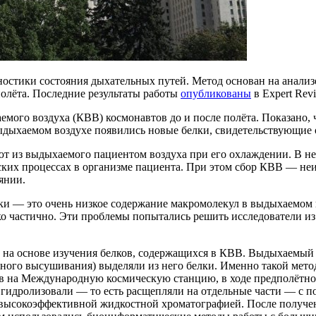
остики состояния дыхательных путей. Метод основан на анализе
полёта. Последние результаты работы
опубликованы
в Expert Revi
мого воздуха (КВВ) космонавтов до и после полёта. Показано, ч
 выдыхаемом воздухе появились новые белки, свидетельствующие
т из выдыхаемого пациентом воздуха при его охлаждении. В нем
ских процессах в организме пациента. При этом сбор КВВ — не
янии.
ки — это очень низкое содержание макромолекул в выдыхаемом в
ко частично. Эти проблемы попытались решить исследователи 
в на основе изучения белков, содержащихся в КВВ. Выдыхаемый 
ного высушивания) выделяли из него белки. Именно такой метод
в на Международную космическую станцию, в ходе предполётной
а гидролизовали — то есть расщепляли на отдельные части — с 
 высокоэффективной жидкостной хроматографией. После получен