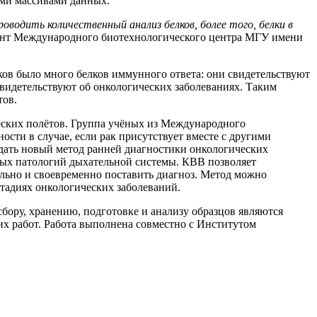
ми массивами данных.
водить количественный анализ белков, более того, белки в
тент Международного биотехнологического центра МГУ имени
лков было много белков иммунного ответа: они свидетельствуют
свидетельствуют об онкологических заболеваниях. Таким
тов.
еских полётов. Группа учёных из Международного
ости в случае, если рак присутствует вместе с другими
дать новый метод ранней диагностики онкологических
ных патологий дыхательной системы. КВВ позволяет
ильно и своевременно поставить диагноз. Метод можно
стадиях онкологических заболеваний.
бору, хранению, подготовке и анализу образцов являются
их работ. Работа выполнена совместно с Институтом