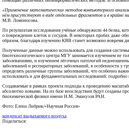
помощью различных биоинформатических методов. В основном
«Применение математических методов компьютерного анализа с
нём присутствуют в виде отдельных фрагментов и в крайне н
М.В. Ломоносова.
По результатам исследования учёные обнаружили 44 белка, кот
о повреждении клеток и сосудов. В некоторых пробах даже обн
образом, благодаря изучению КВВ станет возможно вовремя ди
Полученные данные можно использовать для создания системы
биотехнологического центра МГУ занимается изучением не толь
заболеваниями, и изучением лёгочных патологий недоношенны
заболеваний и респираторных заболеваний, в особенности у г
определять различные группы заболеваний, что особенно важн
использовать и для фундаментальных исследований: подробно 
Создаваемые в рамках проекта подходы к проведению масштабн
абсолютно новыми. На их базе впоследствии будут созданы пр
биохимической физики имени Н.М. Эмануэля РАН.
Фото: Елена Либрик/«Научная Россия»
конденсат выдыхаемого воздуха
Поделиться: