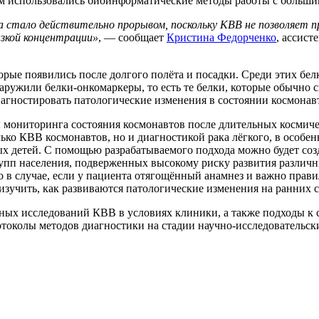
 использовались биоинформатические методы работы с больши
тало действительно прорывом, поскольку КВВ не позволяет про
изкой концентрации»
, — сообщает
Кристина Федорченко
, ассис
орые появились после долгого полёта и посадки. Среди этих бе
аружили белки-онкомаркеры, то есть те белки, которые обычно 
агностировать патологические изменения в состоянии космонав
 мониторинга состояния космонавтов после длительных космич
ко КВВ космонавтов, но и диагностикой рака лёгкого, в особенн
х детей. С помощью разрабатываемого подхода можно будет соз
рупп населения, подверженных высокому риску развития различ
о в случае, если у пациента отягощённый анамнез и важно прав
изучить, как развиваются патологические изменения на ранних 
ых исследований КВВ в условиях клиники, а также подходы к с
отоколы методов диагностики на стадии научно-исследовательск