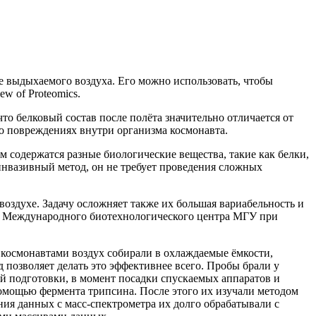
 выдыхаемого воздуха. Его можно использовать, чтобы
ew of Proteomics.
то белковый состав после полёта значительно отличается от
 о повреждениях внутри организма космонавта.
 содержатся разные биологические вещества, такие как белки,
инвазивный метод, он не требует проведения сложных
оздухе. Задачу осложняет также их большая вариабельность и
из Международного биотехнологического центра МГУ при
космонавтами воздух собирали в охлаждаемые ёмкости,
 позволяет делать это эффективнее всего. Пробы брали у
 подготовки, в момент посадки спускаемых аппаратов и
помощью фермента трипсина. После этого их изучали методом
ия данных с масс-спектрометра их долго обрабатывали с