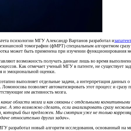
тета психологии МГУ Александр Вартанов разработал и
запатен
зонансной томографии (фМРТ) специальным алгоритмом сразу по
аботка может быть применена при изучении функционирования м
тавляют возможность получать данные лишь во время выполнен
оцессов. Как отмечает ученый МГУ в патенте, не существует зад
ия и эмоциональной оценки.
тапно выполняет отдельные задачи, а интерпретация данных о 
 Ломоносова позволяет автоматизировать этот процесс и сразу 
ветствующие им активность мозга.
какие области мозга и как связаны с отдельными когнитивным
че. А это возможно сделать, если анализировать сразу несколь
а, который был предложен. Мы смотрим уже не только корреляц
задаче относительно других задач»
.
МГУ разработал новый алгоритм исследования, основанный на м