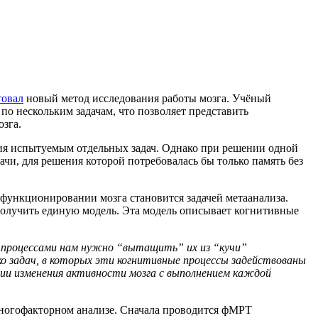
товал
новый метод исследования работы мозга. Учёный
 нескольким задачам, что позволяет представить
озга.
ия испытуемым отдельных задач. Однако при решении одной
ачи, для решения которой потребовалась бы только память без
функционировании мозга становится задачей метаанализа.
получить единую модель. Эта модель описывает когнитивные
и процессами нам нужно “вытащить” их из “кучи”
ко задач, в которых эти когнитивные процессы задействованы
ии изменения активности мозга с выполнением каждой
ногофакторном анализе. Сначала проводится фМРТ