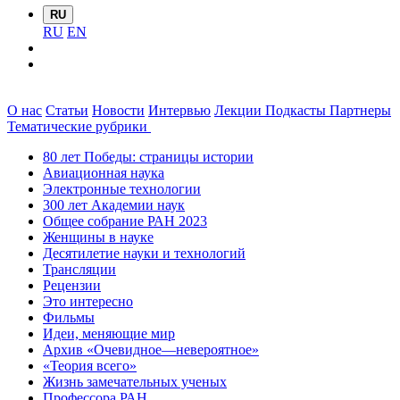
RU
RU
EN
О нас
Статьи
Новости
Интервью
Лекции
Подкасты
Партнеры
Тематические рубрики
80 лет Победы: страницы истории
Авиационная наука
Электронные технологии
300 лет Академии наук
Общее собрание РАН 2023
Женщины в науке
Десятилетие науки и технологий
Трансляции
Рецензии
Это интересно
Фильмы
Идеи, меняющие мир
Архив «Очевидное—невероятное»
«Теория всего»
Жизнь замечательных ученых
Профессора РАН