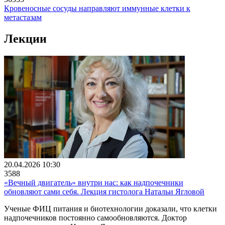
Кровеносные сосуды направляют иммунные клетки к
метастазам
Лекции
20.04.2026 10:30
3588
«Вечный двигатель» внутри нас: как надпочечники
обновляют сами себя. Лекция гистолога Натальи Ягловой
Ученые ФИЦ питания и биотехнологии доказали, что клетки
надпочечников постоянно самообновляются. Доктор