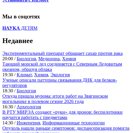
Мы в соцсетях
НАУКА
ДЕТЯМ
Недавнее
Экспериментальный препарат обращает сахар против рака
20:00 /
Биология
,
Медицина
,
Химия
Тающий морской лед соединяется с Северным Ледовитым
океаном, образуя облака
19:30 /
Климат
,
Химия
,
Экология
Ученые описали паттерны связывания ДНК для белков-
регуляторов
18:30 /
Биология
Откуда пришла мурома: итоги работ на Звягинском
могильнике в полевом сезоне 2026 года
16:30 /
Археология
В РТУ МИРЭА создают «руки» для дронов: беспилотники
научатся работать с предметами
14:30 /
Инженерия
,
Информационные технологии
Опухоль нашли раньше симптомов: диспансеризация помогла