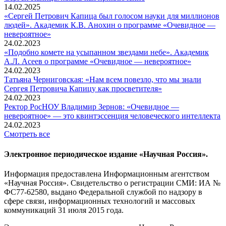
14.02.2025
«Сергей Петрович Капица был голосом науки для миллионов
людей». Академик К.В. Анохин о программе «Очевидное —
невероятное»
24.02.2023
«Подобно комете на усыпанном звездами небе». Академик
А.Л. Асеев о программе «Очевидное — невероятное»
24.02.2023
Татьяна Черниговская: «Нам всем повезло, что мы знали
Сергея Петровича Капицу как просветителя»
24.02.2023
Ректор РосНОУ Владимир Зернов: «Очевидное —
невероятное» — это квинтэссенция человеческого интеллекта
24.02.2023
Смотреть все
Электронное периодическое издание «Научная Россия».
Информация предоставлена Информационным агентством
«Научная Россия». Свидетельство о регистрации СМИ: ИА №
ФС77-62580, выдано Федеральной службой по надзору в
сфере связи, информационных технологий и массовых
коммуникаций 31 июля 2015 года.