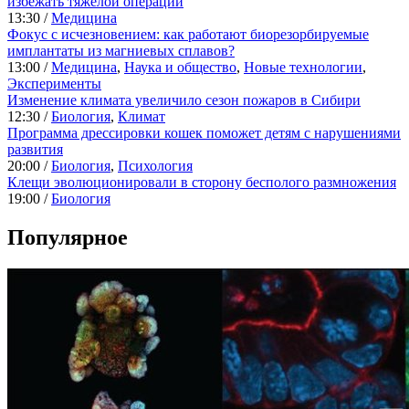
избежать тяжелой операции
13:30 /
Медицина
Фокус с исчезновением: как работают биорезорбируемые
имплантаты из магниевых сплавов?
13:00 /
Медицина
,
Наука и общество
,
Новые технологии
,
Эксперименты
Изменение климата увеличило сезон пожаров в Сибири
12:30 /
Биология
,
Климат
Программа дрессировки кошек поможет детям с нарушениями
развития
20:00 /
Биология
,
Психология
Клещи эволюционировали в сторону бесполого размножения
19:00 /
Биология
Популярное