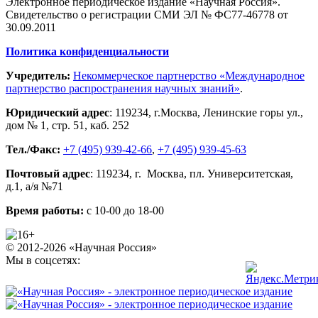
Электронное периодическое издание «Научная Россия».
Свидетельство о регистрации СМИ ЭЛ № ФС77-46778 от
30.09.2011
Политика конфиденциальности
Учредитель:
Некоммерческое партнерство «Международное
партнерство распространения научных знаний»
.
Юридический адрес
:
119234
, г.
Москва
,
Ленинские горы ул.,
дом № 1, стр. 51
,
каб. 252
Тел./Факс:
+7 (495) 939-42-66
,
+7 (495) 939-45-63
Почтовый адрес
:
119234
, г.
Москва
,
пл. Университетская,
д.1
, а/я №71
Время работы:
с 10-00 до 18-00
© 2012-2026 «Научная Россия»
Мы в соцсетях: