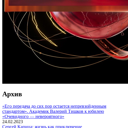
Архив
«Его передача до сих пор остается непревзойденным
стандартом». Академик Валерий Тишков к юбилею
«Очевидного — невероятного»
24.02.2023
Сергей Капица: жизнь как приключение