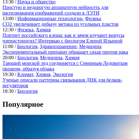
13:30 /
Наука и общество
Простую и недорогую аппаратную нейросеть для
распознавания изображений создали в ЛЭТИ
13:00 /
Информационные технологии
,
Физика
CO2 увеличивает добычу метана из угольных пластов
12:30 /
Физика
,
Химия
Портрет российского клеща: как и зачем изучают вирусы
членистоногих? Интервью с биологом Еленой Ильиной
11:00 /
Биология
,
Здравоохранение
,
Медицина
Экспериментальный препарат обращает сахар против рака
20:00 /
Биология
,
Медицина
,
Химия
Тающий морской лед соединяется с Северным Ледовитым
океаном, образуя облака
19:30 /
Климат
,
Химия
,
Экология
Ученые описали паттерны связывания ДНК для белков-
регуляторов
18:30 /
Биология
Популярное