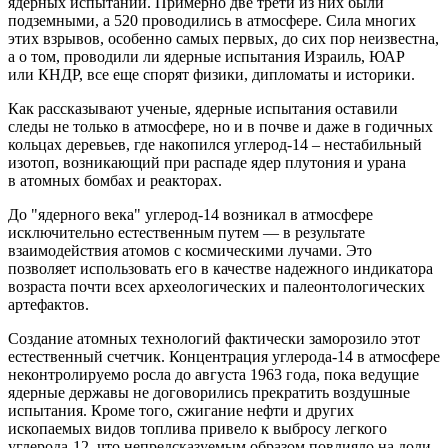
ядерных испытаний. Примерно две трети из них были
подземными, а 520 проводились в атмосфере. Сила многих
этих взрывов, особенно самых первых, до сих пор неизвестна,
а о том, проводили ли ядерные испытания Израиль, ЮАР
или КНДР, все еще спорят физики, дипломаты и историки.
Как рассказывают ученые, ядерные испытания оставили
следы не только в атмосфере, но и в почве и даже в годичных
кольцах деревьев, где накопился углерод-14 – нестабильный
изотоп, возникающий при распаде ядер плутония и урана
в атомных бомбах и реакторах.
До "ядерного века" углерод-14 возникал в атмосфере
исключительно естественным путем — в результате
взаимодействия атомов с космическими лучами. Это
позволяет использовать его в качестве надежного индикатора
возраста почти всех археологических и палеонтологических
артефактов.
Создание атомных технологий фактически заморозило этот
естественный счетчик. Концентрация углерода-14 в атмосфере
неконтролируемо росла до августа 1963 года, пока ведущие
ядерные державы не договорились прекратить воздушные
испытания. Кроме того, сжигание нефти и других
ископаемых видов топлива привело к выбросу легкого
углерода-12, что непредсказуемым образом повлияло на доли