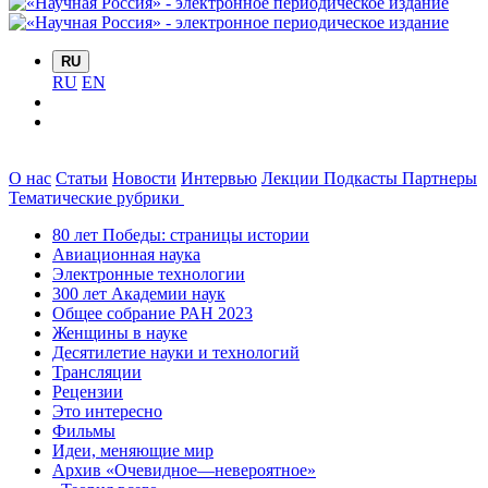
RU
RU
EN
О нас
Статьи
Новости
Интервью
Лекции
Подкасты
Партнеры
Тематические рубрики
80 лет Победы: страницы истории
Авиационная наука
Электронные технологии
300 лет Академии наук
Общее собрание РАН 2023
Женщины в науке
Десятилетие науки и технологий
Трансляции
Рецензии
Это интересно
Фильмы
Идеи, меняющие мир
Архив «Очевидное—невероятное»