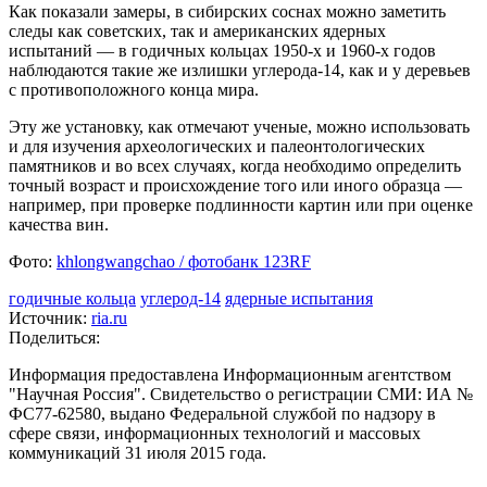
Как показали замеры, в сибирских соснах можно заметить
следы как советских, так и американских ядерных
испытаний — в годичных кольцах 1950-х и 1960-х годов
наблюдаются такие же излишки углерода-14, как и у деревьев
с противоположного конца мира.
Эту же установку, как отмечают ученые, можно использовать
и для изучения археологических и палеонтологических
памятников и во всех случаях, когда необходимо определить
точный возраст и происхождение того или иного образца —
например, при проверке подлинности картин или при оценке
качества вин.
Фото:
khlongwangchao / фотобанк 123RF
годичные кольца
углерод-14
ядерные испытания
Источник:
ria.ru
Поделиться:
Информация предоставлена Информационным агентством
"Научная Россия". Свидетельство о регистрации СМИ: ИА №
ФС77-62580, выдано Федеральной службой по надзору в
сфере связи, информационных технологий и массовых
коммуникаций 31 июля 2015 года.