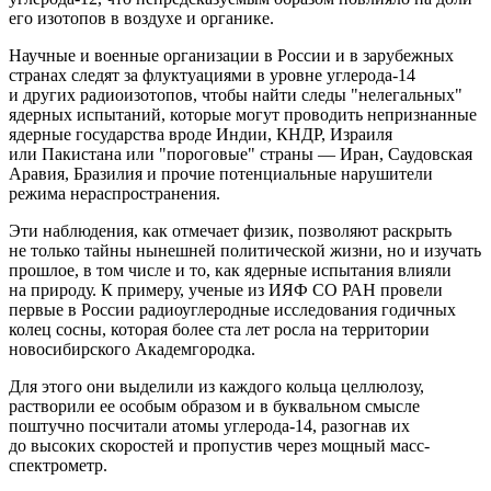
его изотопов в воздухе и органике.
Научные и военные организации в России и в зарубежных
странах следят за флуктуациями в уровне углерода-14
и других радиоизотопов, чтобы найти следы "нелегальных"
ядерных испытаний, которые могут проводить непризнанные
ядерные государства вроде Индии, КНДР, Израиля
или Пакистана или "пороговые" страны — Иран, Саудовская
Аравия, Бразилия и прочие потенциальные нарушители
режима нераспространения.
Эти наблюдения, как отмечает физик, позволяют раскрыть
не только тайны нынешней политической жизни, но и изучать
прошлое, в том числе и то, как ядерные испытания влияли
на природу. К примеру, ученые из ИЯФ СО РАН провели
первые в России радиоуглеродные исследования годичных
колец сосны, которая более ста лет росла на территории
новосибирского Академгородка.
Для этого они выделили из каждого кольца целлюлозу,
растворили ее особым образом и в буквальном смысле
поштучно посчитали атомы углерода-14, разогнав их
до высоких скоростей и пропустив через мощный масс-
спектрометр.