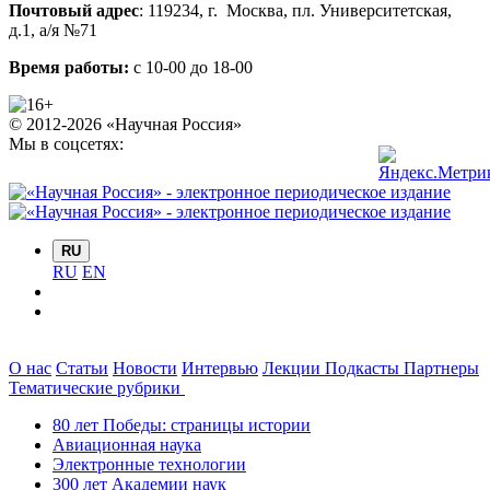
Почтовый адрес
:
119234
, г.
Москва
,
пл. Университетская,
д.1
, а/я №71
Время работы:
с 10-00 до 18-00
© 2012-2026 «Научная Россия»
Мы в соцсетях:
RU
RU
EN
О нас
Статьи
Новости
Интервью
Лекции
Подкасты
Партнеры
Тематические рубрики
80 лет Победы: страницы истории
Авиационная наука
Электронные технологии
300 лет Академии наук