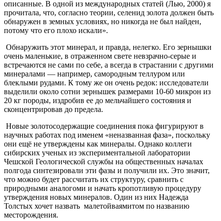
описанные. В одной из международных статей (Лью, 2000) я
прочитала, что, согласно теории, селенид золота должен быть
обнаружен в земных условиях, но никогда не был найден,
потому что его плохо искали».
Обнаружить этот минерал, и правда, нелегко. Его зернышки
очень маленькие, в отраженном свете невзрачно-серые и
встречаются не сами по себе, а всегда в страстании с другими
минералами — например, самородным теллуром или
блеклыми рудами. К тому же он очень редок: исследователи
выделили около сотни зернышек размерами 10-60 микрон из
20 кг породы, издробив ее до мельчайшего состояния и
сконцентрировав до предела.
Новые золотосодержащие соединения пока фигурируют в
научных работах под именем «неназванная фаза», поскольку
они ещё не утверждены как минералы. Однако коллеги
сибирских ученых из экспериментальной лаборатории
Чешской Геологической службы на общественных началах
полгода синтезировали эти фазы и получили их. Это значит,
что можно будет рассчитать их структуру, сравнить с
природными аналогоми и начать кропотливую процедуру
утверждения новых минералов. Один из них Надежда
Толстых хочет назвать малетойваямитом по названию
месторождения.