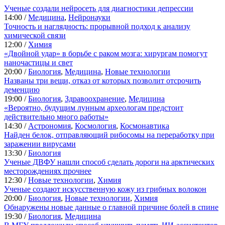
Ученые создали нейросеть для диагностики депрессии
14:00 /
Медицина
,
Нейронауки
Точность и наглядность: прорывной подход к анализу
химической связи
12:00 /
Химия
«Двойной удар» в борьбе с раком мозга: хирургам помогут
наночастицы и свет
20:00 /
Биология
,
Медицина
,
Новые технологии
Названы три вещи, отказ от которых позволит отсрочить
деменцию
19:00 /
Биология
,
Здравоохранение
,
Медицина
«Вероятно, будущим лунным археологам предстоит
действительно много работы»
14:30 /
Астрономия
,
Космология
,
Космонавтика
Найден белок, отправляющий рибосомы на переработку при
заражении вирусами
13:30 /
Биология
Ученые ДВФУ нашли способ сделать дороги на арктических
месторождениях прочнее
12:30 /
Новые технологии
,
Химия
Ученые создают искусственную кожу из грибных волокон
20:00 /
Биология
,
Новые технологии
,
Химия
Обнаружены новые данные о главной причине болей в спине
19:30 /
Биология
,
Медицина