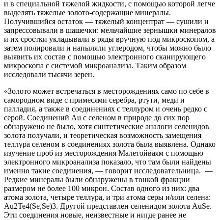
и в специальной тяжелой жидкости, с помощью которой легче
выделять тяжелые золото-содержащие минералы.
Получившийся остаток — тяжелый концентрат — сушили и
запрессовывали в шашечки: мельчайшие зернышки минералов
и их сростки укладывали в ряды вручную под микроскопом, а
затем полировали и напыляли углеродом, чтобы можно было
выявить их состав с помощью электронного сканирующего
микроскопа с системой микроанализа. Таким образом
исследовали тысячи зерен.
«Золото может встречаться в месторождениях само по себе в
самородном виде с примесями серебра, ртути, меди и
палладия, а также в соединениях с теллуром и очень редко с
серой. Соединений Au с селеном в природе до сих пор
обнаружено не было, хотя синтетические аналоги селенидов
золота получали, и теоретическая возможность замещения
теллура селеном в соединениях золота была выявлена. Однако
изучение проб из месторождения Малетойваям с помощью
электронного микроанализа показало, что там были найдены
именно такие соединения, — говорит исследовательница. —
Редкие минералы были обнаружены в тонкой фракции
размером не более 100 микрон. Состав одного из них: два
атома золота, четыре теллура, и три атома серы и/или селена:
Au2Te4(Se,Se)3. Другой представлен селенидом золота AuSe.
Эти соединения новые, неизвестные и нигде ранее не