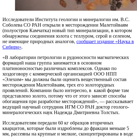
Исследователи Института геологии и минералогии им. В.С.
Соболева СО РАН открыли в месторождении Малетойваям
(полуостров Камчатка) новый тип минерализации, в котором
обнаружены соединения золота с теллуром, серой и селеном,
не имеющие природных аналогов,
сообщает издание «Наука в
Сибири»
.
«В лаборатории петрологии и рудоносности магматических
формаций наша группа занимается в основном
платиноносностью различных комплексов. Однако по
хоздоговору с коммерческой организацией ООО НПП
«Элехим» мы должны были оценить вещественный состав
месторождения Малетойваям, трех его золоторудных
проявлений. Компании было интересно, в какой форме там
представлено золото, потому что от этого зависят способы
обогащения при разработке месторождений», — рассказывает
ведущий научный сотрудник ИГМ СО РАН доктор геолого-
минералогических наук Надежда Дмитриевна Толстых.
Исследователям передали 60 кг образцов вторичных
кварцитов, которые были издроблены до фракции меньше 5
мм, рассеяны на крупные и мелкие, сконцентрированы в воде