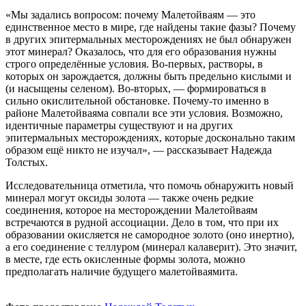
«Мы задались вопросом: почему Малетойваям — это
единственное место в мире, где найдены такие фазы? Почему
в других эпитермальных месторождениях не был обнаружен
этот минерал? Оказалось, что для его образования нужны
строго определённые условия. Во-первых, растворы, в
которых он зарождается, должны быть предельно кислыми и
(и насыщены селеном). Во-вторых, — формироваться в
сильно окислительной обстановке. Почему-то именно в
районе Малетойваяма совпали все эти условия. Возможно,
идентичные параметры существуют и на других
эпитермальных месторождениях, которые досконально таким
образом ещё никто не изучал», — рассказывает Надежда
Толстых.
Исследовательница отметила, что помочь обнаружить новый
минерал могут оксиды золота — также очень редкие
соединения, которое на месторождении Малетойваям
встречаются в рудной ассоциации. Дело в том, что при их
образовании окисляется не самородное золото (оно инертно),
а его соединение с теллуром (минерал калаверит). Это значит,
в месте, где есть окисленные формы золота, можно
предполагать наличие будущего малетойваямита.