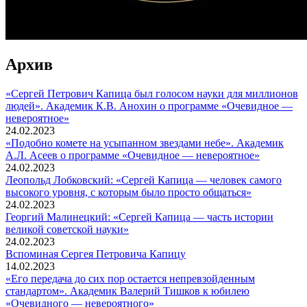
Архив
«Сергей Петрович Капица был голосом науки для миллионов
людей». Академик К.В. Анохин о программе «Очевидное —
невероятное»
24.02.2023
«Подобно комете на усыпанном звездами небе». Академик
А.Л. Асеев о программе «Очевидное — невероятное»
24.02.2023
Леопольд Лобковский: «Сергей Капица — человек самого
высокого уровня, с которым было просто общаться»
24.02.2023
Георгий Малинецкий: «Сергей Капица — часть истории
великой советской науки»
24.02.2023
Вспоминaя Сергея Петровича Капицу
14.02.2023
«Его передача до сих пор остается непревзойденным
стандартом». Академик Валерий Тишков к юбилею
«Очевидного — невероятного»