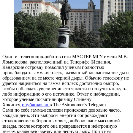
Один из телескопов-роботов сети МАСТЕР МГУ имени М.В.
Ломоносова, расположенный на Тенерифе (Испания,
Канарские острова), позволил ученым полностью
пронаблюдать гамма-всплеск, вызванный коллапсом звезды и
образованием на ее месте черной дыры. Обычно телескопу не
удается нацелиться на гамма-всплеск достаточно быстро,
чтобы наблюдать увеличение его яркости и получить какую-
либо информацию о его источнике. Отчет о наблюдении,
которое ученые посвятили физику Стивену
Хокингу,
опубликован
в The Astronomer’s Telegram.
Сами по себе гамма-всплески происходят довольно часто,
каждый день. Эти выбросы энергии сопровождают
столкновение нейтронных звезд либо коллапс массивной
звезды, после которого она превращается в нейтронную
звезду, кварковую звезду или черную дыру. При этом