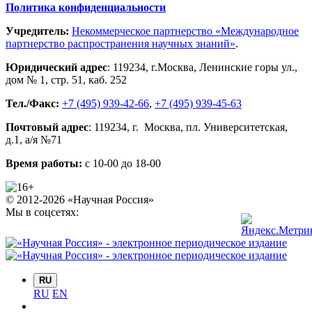
Политика конфиденциальности
Учредитель:
Некоммерческое партнерство «Международное
партнерство распространения научных знаний»
.
Юридический адрес
:
119234
, г.
Москва
,
Ленинские горы ул.,
дом № 1, стр. 51
,
каб. 252
Тел./Факс:
+7 (495) 939-42-66
,
+7 (495) 939-45-63
Почтовый адрес
:
119234
, г.
Москва
,
пл. Университетская,
д.1
, а/я №71
Время работы:
с 10-00 до 18-00
© 2012-2026 «Научная Россия»
Мы в соцсетях:
RU
RU
EN