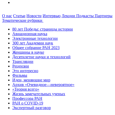
О нас
Статьи
Новости
Интервью
Лекции
Подкасты
Партнеры
Тематические рубрики
80 лет Победы: страницы истории
Авиационная наука
Электронные технологии
300 лет Академии наук
Общее собрание РАН 2023
Женщины в науке
Десятилетие науки и технологий
Трансляции
Рецензии
Это интересно
Фильмы
Идеи, меняющие мир
Архив «Очевидное—невероятное»
«Теория всего»
Жизнь замечательных ученых
Профессора РАН
РАН о COVID-19
Экспертный разговор