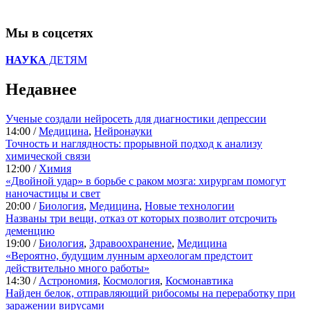
Мы в соцсетях
НАУКА
ДЕТЯМ
Недавнее
Ученые создали нейросеть для диагностики депрессии
14:00 /
Медицина
,
Нейронауки
Точность и наглядность: прорывной подход к анализу
химической связи
12:00 /
Химия
«Двойной удар» в борьбе с раком мозга: хирургам помогут
наночастицы и свет
20:00 /
Биология
,
Медицина
,
Новые технологии
Названы три вещи, отказ от которых позволит отсрочить
деменцию
19:00 /
Биология
,
Здравоохранение
,
Медицина
«Вероятно, будущим лунным археологам предстоит
действительно много работы»
14:30 /
Астрономия
,
Космология
,
Космонавтика
Найден белок, отправляющий рибосомы на переработку при
заражении вирусами