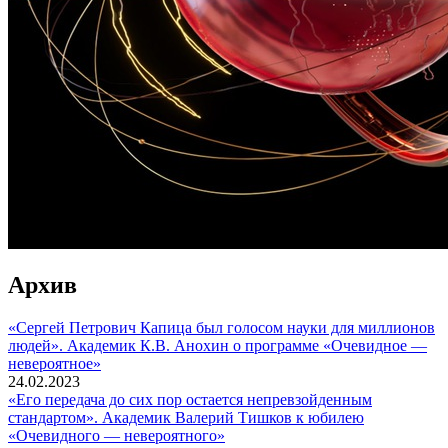
Архив
«Сергей Петрович Капица был голосом науки для миллионов
людей». Академик К.В. Анохин о программе «Очевидное —
невероятное»
24.02.2023
«Его передача до сих пор остается непревзойденным
стандартом». Академик Валерий Тишков к юбилею
«Очевидного — невероятного»