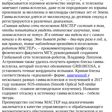
выбрасывается огромное количество энергии, и телескопы
замечают гамма-всплески, даже если породившие их взрывы
произошли за миллионы и миллиарды световых лет от Земли.
Гамма-всплески длятся от миллисекунд до десятков секунд и
регистрируются в различных диапазонах.
«Главная задача сети телескопов МАСТЕР состоит в том,
чтобы попытаться увидеть оптическое излучение, пока
гамма-всплеск не потух. И в оптике мы видели все с самого
начала и до конца. Это бывает редко – два-три раза в год, и,
как правило, такие наблюдения проводятся телескопом-
роботом МАСТЕР»,
– прокомментировал профессор
физического факультета МГУ, руководивший созданием
Глобальной сети телескопов-роботов, Владимир Липунов.
Астрономам также удалось получить кривую блеска гамма-
всплеска, который получил обозначение GRB180316A, и
установить точные координаты вспышки. Кривая блеска
соответствовала «идеальной» форме,
замеченной
у
нескольких разных гамма-всплесков и получившей в 2017
году название SOS-emission (Smooth Optical Self-similar
Emission – плавное автомодельное излучение). Название
содержит отсылку к источнику гамма-всплеска – гибели
звезды.
Преимущество системы МАСТЕР над аналогичными
заключается в качестве управляющего и обрабатывающего
математического обеспечения, количестве телескопов и их