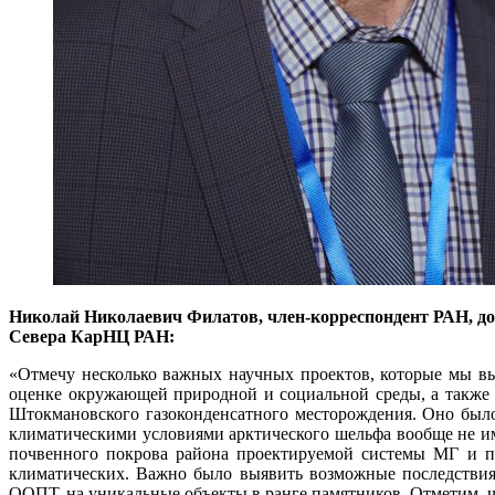
Николай Николаевич Филатов, член-корреспондент РАН, до
Севера КарНЦ РАН:
«Отмечу несколько важных научных проектов, которые мы вы
оценке окружающей природной и социальной среды, а также 
Штокмановского газоконденсатного месторождения. Оно было 
климатическими условиями арктического шельфа вообще не име
почвенного покрова района проектируемой системы МГ и пр
климатических. Важно было выявить возможные последствия 
ООПТ, на уникальные объекты в ранге памятников. Отметим, ч