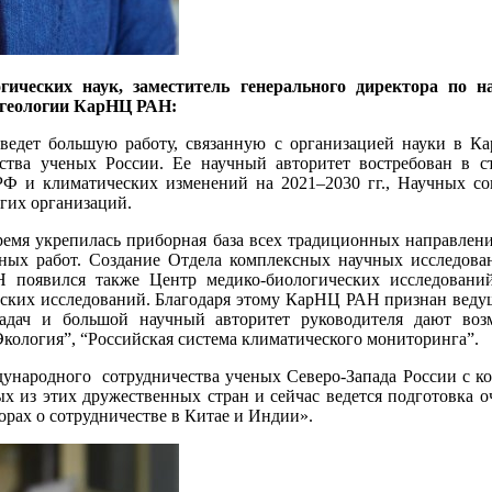
гических наук, заместитель генерального директора по 
 геологии КарНЦ РАН:
едет большую работу, связанную с организацией науки в Кар
тва ученых России. Ее научный авторитет востребован в ст
 РФ и климатических изменений на 2021–2030 гг., Научных с
угих организаций.
ремя укрепилась приборная база всех традиционных направлени
ных работ. Создание Отдела комплексных научных исследован
 появился также Центр медико-биологических исследований
еских исследований. Благодаря этому КарНЦ РАН признан вед
адач и большой научный авторитет руководителя дают воз
Экология”, “Российская система климатического мониторинга”.
ународного сотрудничества ученых Северо-Запада России с кол
х из этих дружественных стран и сейчас ведется подготовка 
орах о сотрудничестве в Китае и Индии».