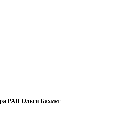
.
тра РАН Ольги Бахмет