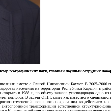
ктор географических наук, главный научный сотрудник лабо
полняли вместе с Ольгой Николаевной Бахмет. В 2005–2006 гг
здоровья населения на территории Республики Карелия в район
открыто в 1988 г., по объему запасов углеводородов одно из
ет аналогов. В задачи О.Н. Бахмет как известного специалист
огноз изменений почвенного покрова под воздействием как 
антропогенной трансформации естественной структурно-динам
то в Карелии колебания температуры на поверхности почвы в те