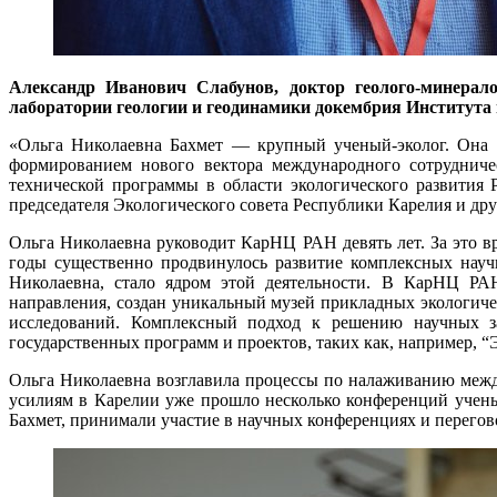
Александр Иванович Слабунов, доктор геолого-минерало
лаборатории геологии и геодинамики докембрия Института
«Ольга Николаевна Бахмет ― крупный ученый-эколог. Она в
формированием нового вектора международного сотрудничес
технической программы в области экологического развития
председателя Экологического совета Республики Карелия и др
Ольга Николаевна руководит КарНЦ РАН девять лет. За это в
годы существенно продвинулось развитие комплексных науч
Николаевна, стало ядром этой деятельности. В КарНЦ РАН
направления, создан уникальный музей прикладных экологич
исследований. Комплексный подход к решению научных з
государственных программ и проектов, таких как, например, “
Ольга Николаевна возглавила процессы по налаживанию межд
усилиям в Карелии уже прошло несколько конференций учены
Бахмет, принимали участие в научных конференциях и перегов