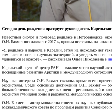
Сегодня день рождения празднует руководитель Карельско
Известный биолог и почвовед родилась в Петрозаводске, око
О.Н. Бахмет возглавляет с 2017 г., прошла все этапы, начиная
«Я родилась и выросла в Карелии, затем на несколько лет уе
том числе в составе научных экспедиций, и увидеть многие ве
удивляться ее красоте», ― рассказывала Ольга Николаевна в
ин
Карельский научный центр РАН ― важное место научной акти
посвященные развитию Арктики и международному сотрудниче
Научные интересы О.Н. Бахмет связаны, кроме всего прочег
экосистемы. Среди основных достижений О.Н. Бахмет ― обо
большей точностью вклад лесных почв в региональный и гло
экосистем гумидной зоны и разработка методологических осн
О.Н. Бахмет ― автор множества известных научных публика
Межакадемического совета по проблемам развития Союзного го