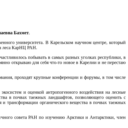
лаевна Бахмет
.
венного университета. В Карельском научном центре, который
та леса КарНЦ РАН.
счастливилось побывать в самых разных уголках республики, в
оянно открываю для себя что-то новое в Карелии и не перестаю
вания, проходят крупные конференции и форумы, в том числе
 экосистем и оценкой антропогенного воздействия на лесные
ства в почвах таежных ландшафтов, позволяющего оценить с
я и трансформации органического вещества в почвах таежных
учного совета РАН по изучению Арктики и Антарктики, член