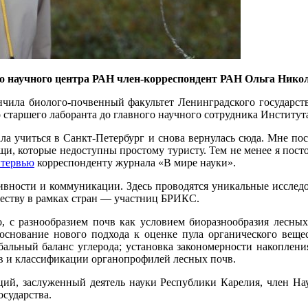
го научного центра РАН член-корреспондент РАН Ольга Нико
нчила биолого-почвенный факультет Ленинградского государст
 со старшего лаборанта до главного научного сотрудника Институ
хала учиться в Санкт-Петербург и снова вернулась сюда. Мне по
щи, которые недоступны простому туристу. Тем не менее я пост
тервью
корреспонденту журнала «В мире науки».
вности и коммуникации. Здесь проводятся уникальные исследо
ству в рамках стран — участниц БРИКС.
о, с разнообразием почв как условием биоразнообразия лесных
снование нового подхода к оценке пула органического веще
бальный баланс углерода; установка закономерности накоплени
ов и классификации органопрофилей лесных почв.
ций, заслуженный деятель науки Республики Карелия, член На
сударства.