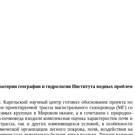
ратории географии и гидрологии Института водных проблем
. Карельский научный центр готовил обоснование проекта по
е проектируемой трассы магистрального газопровода (МГ) со
 самых крупных в Мировом океане, а в сочетании с природно-
а-почвоведа входили комплексная оценка характеристик почв и
трассы, так и других изменяющихся условий, в особенности
ической организации лесного покрова, почв, воздействия на
чение года значительно больше, чем в воздухе. Другим важным