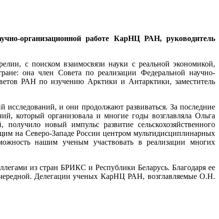
научно-организационной работе КарНЦ РАН, руководитель
елии, с поиском взаимосвязи науки с реальной экономикой,
ране: она член Совета по реализации Федеральной научно-
оветов РАН по изучению Арктики и Антарктики, заместитель
й исследований, и они продолжают развиваться. За последние
ий, который организовала и многие годы возглавляла Ольга
, получило новый импульс развитие сельскохозяйственного
ущим на Северо-Западе России центром мультидисциплинарных
можность нашим ученым участвовать в реализации многих
легами из стран БРИКС и Республики Беларусь. Благодаря ее
очередной. Делегации ученых КарНЦ РАН, возглавляемые О.Н.