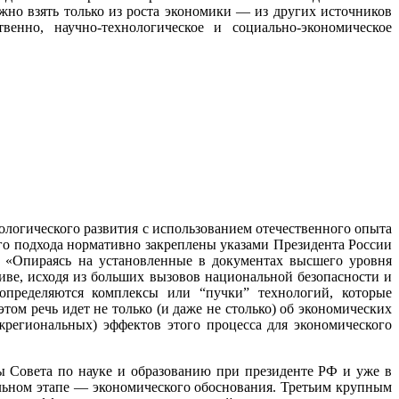
жно взять только из роста экономики ― из других источников
енно, научно-технологическое и социально-экономическое
ологического развития с использованием отечественного опыта
о подхода нормативно закреплены указами Президента России
: «Опираясь на установленные в документах высшего уровня
иве, исходя из больших вызовов национальной безопасности и
 определяются комплексы или “пучки” технологий, которые
ом речь идет не только (и даже не столько) об экономических
жрегиональных) эффектов этого процесса для экономического
пы Совета по науке и образованию при президенте РФ и уже в
альном этапе ― экономического обоснования. Третьим крупным