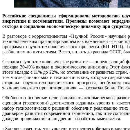
Российские специалисты сформировали методологию науч
энергетики и космонавтики. Прогнозы помогают определи
сектора в социально-экономическую динамику при сущест
В разговоре с корреспондентом «Научной России» научный 
технологическим прогнозированием как важнейшей сферой при
программа научно-технологического прогресса (КП НТП). Г
разбиением по пятилетиям. Всего, вплоть до распада СССР, бы
Сегодня научно-технологическое развитие ― определяющий фа
порядка 30-40% вклада в экономическую динамику. Этот фак
этого вклада: с 11% до 22%, но отставание от развитых стран
том числе финансовых и технологических, которые сдерживаю
стороны научно-технологического прогресса, необходим тщ
технологического прогнозирования», ― рассказал Борис Порф
Обобщенно основные цели социально-экономического развит
сценарии (траектории) достижения заданных уровня и качест
набор технологических решений обеспечит реализацию этих
драйвером развития современной экономики, так и ее состоян
доходов продвижение и внедрение разработок замедляется.
«Хорошо известно, что уровень внутреннего финансирования