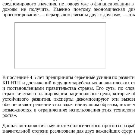
среднемирового значения, не говоря уже о финансировании в
доходы не получить. Именно поэтому экономическая дина
прогнозирование ― неразрывно связаны друг с другом», ― от
В последние 4-5 лет предприняты серьезные усилия по развит
КП НТП и достижений ведущих зарубежных аналитических стр
и постановлениями правительства страны. Его суть, по сл
стратегического планирования национальные цели, которые о
устойчивого развития, эксперты декомпозируют эти вызов
обеспечивают решение этих задач наилучшим образом, после ч
возможностях и ограничениях использования этих технологи
роста».
Данная методология научно-технологического прогноза разра
значительной степени реализована для двух важнейших сфер: