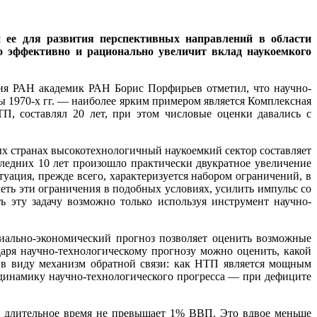
и ее для развития перспективных направлений в области
но эффективно и рационально увеличит вклад наукоемкого
ия РАН академик РАН Борис Порфирьев отметил, что научно-
 1970-х гг. ― наиболее ярким примером является Комплексная
П, составлял 20 лет, при этом числовые оценки давались с
х странах высокотехнологичный наукоемкий сектор составляет
ледних 10 лет произошло практически двукратное увеличение
туация, прежде всего, характеризуется набором ограничений, в
ть эти ограничения в подобных условиях, усилить импульс со
 эту задачу возможно только используя инструмент научно-
иально-экономический прогноз позволяет оценить возможные
даря научно-технологическому прогнозу можно оценить, какой
 в виду механизм обратной связи: как НТП является мощным
т динамику научно-технологического прогресса ― при дефиците
же длительное время не превышает 1% ВВП. Это вдвое меньше