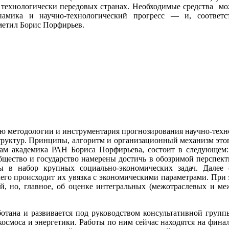
 технологически передовых странах. Необходимые средства мо
мика и научно-технологический прогресс ― и, соответств
метил Борис Порфирьев.
ию методологии и инструментария прогнозирования научно-техн
уктур. Принципы, алгоритм и организационный механизм этог
овам академика РАН Бориса Порфирьева, состоит в следующем
бщество и государство намерены достичь в обозримой перспект
ы в набор крупных социально-экономических задач. Далее
его происходит их увязка с экономическими параметрами. При эт
й, но, главное, об оценке интегральных (межотраслевых и ме
ботана и развивается под руководством консультативной груп
 космоса и энергетики. Работы по ним сейчас находятся на фин