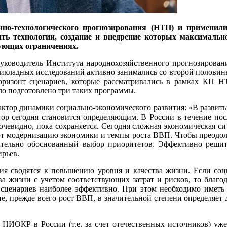
но-технологического прогнозирования (НТП) и применил
ть технологии, создание и внедрение которых максималь
вующих ограничениях.
руководитель Института народнохозяйственного прогнозирован
кладных исследований активно занимались со второй половины
оризонт сценариев, которые рассматривались в рамках КП НТ
ло подготовлено три таких программы.
ктор динамики социально-экономического развития: «В развиты
тор сегодня становится определяющим. В России в течение пос
, очевидно, пока сохраняется. Сегодня сложная экономическая си
т модернизацию экономики и темпы роста ВВП. Чтобы преодоле
ательно обоснованный выбор приоритетов. Эффективно решить
ирьев.
ия сводятся к повышению уровня и качества жизни. Если соц
ва жизни с учетом соответствующих затрат и рисков, то благо
 сценариев наиболее эффективно. При этом необходимо иметь
ие, прежде всего рост ВВП, в значительной степени определяе
 НИОКР в России (т.е. за счет отечественных источников) у