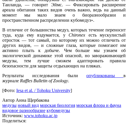
Таиланда, — говорит Эймс. — Фиксировать расширение
ареала обитания таких видов очень важно, ведь на данный
момент мы мало знаем о биоразнообразии и
пространственном распределении кубомедуз».
В отличие от большинства медуз, которых течение переносит
туда, куда ему вздумается, у
Chironex
есть мускулистый
отросток — тот самый, по которому их можно отличить от
других видов, — и сложные глаза, которые помогают им
активно плыть к добыче. Чем больше мы узнаем об
экологической динамике этой опасной, но завораживающей
медузы, тем лучше сможем адаптировать правила
безопасности для защиты отдыхающих на пляжах.
Результаты исследования были
опубликованы
в
журнале
Raffles Bulletin of Zoology
.
[Фото:
Iesa et al. / Tohoku University
]
Автор Анна Щербакова
медузы
новый вид
морская биология
морская флора и фауна
видовое разнообразие
кубомедузы
Источник:
www.tohoku.ac.jp
Поделиться: