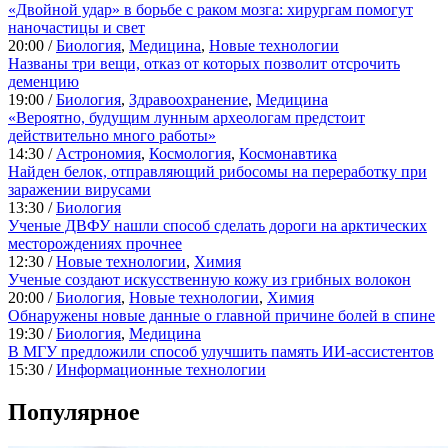
«Двойной удар» в борьбе с раком мозга: хирургам помогут
наночастицы и свет
20:00 /
Биология
,
Медицина
,
Новые технологии
Названы три вещи, отказ от которых позволит отсрочить
деменцию
19:00 /
Биология
,
Здравоохранение
,
Медицина
«Вероятно, будущим лунным археологам предстоит
действительно много работы»
14:30 /
Астрономия
,
Космология
,
Космонавтика
Найден белок, отправляющий рибосомы на переработку при
заражении вирусами
13:30 /
Биология
Ученые ДВФУ нашли способ сделать дороги на арктических
месторождениях прочнее
12:30 /
Новые технологии
,
Химия
Ученые создают искусственную кожу из грибных волокон
20:00 /
Биология
,
Новые технологии
,
Химия
Обнаружены новые данные о главной причине болей в спине
19:30 /
Биология
,
Медицина
В МГУ предложили способ улучшить память ИИ-ассистентов
15:30 /
Информационные технологии
Популярное