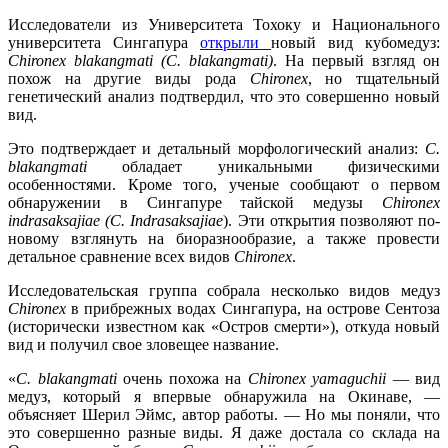
Исследователи из Университета Тохоку и Национального
университета Сингапура
открыли
новый вид кубомедуз:
Chironex blakangmati (C. blakangmati)
. На первый взгляд он
похож на другие виды рода
Chironex
, но тщательный
генетический анализ подтвердил, что это совершенно новый
вид.
Это подтверждает и детальный морфологический анализ:
C.
blakangmati
обладает уникальными физическими
особенностями. Кроме того, ученые сообщают о первом
обнаружении в Сингапуре тайской медузы
Chironex
indrasaksajiae (C. Indrasaksajiae
). Эти открытия позволяют по-
новому взглянуть на биоразнообразие, а также провести
детальное сравнение всех видов
Chironex
.
Исследовательская группа собрала несколько видов медуз
Chironex
в прибрежных водах Сингапура, на острове Сентоза
(исторически известном как «Остров смерти»), откуда новый
вид и получил свое зловещее название.
«
C. blakangmati
очень похожа на
Chironex yamaguchii
— вид
медуз, который я впервые обнаружила на Окинаве, —
объясняет Шерил Эймс, автор работы. — Но мы поняли, что
это совершенно разные виды. Я даже достала со склада на