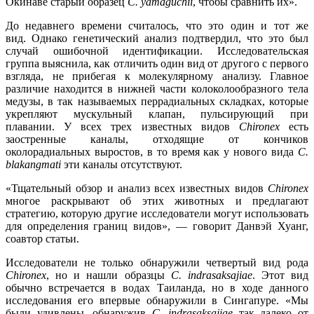
Окинаве старый образец
C. yamaguchii
, чтобы сравнить их».
До недавнего времени считалось, что это один и тот же
вид. Однако генетический анализ подтвердил, что это был
случай ошибочной идентификации. Исследовательская
группа выяснила, как отличить один вид от другого с первого
взгляда, не прибегая к молекулярному анализу. Главное
различие находится в нижней части колоколообразного тела
медузы, в так называемых перрадиальных складках, которые
укрепляют мускульный клапан, пульсирующий при
плавании. У всех трех известных видов
Chironex
есть
заостренные каналы, отходящие от кончиков
околорадиальных выростов, в то время как у нового вида
C.
blakangmati
эти каналы отсутствуют.
«Тщательный обзор и анализ всех известных видов
Chironex
многое раскрывают об этих животных и предлагают
стратегию, которую другие исследователи могут использовать
для определения границ видов», — говорит Данвэй Хуанг,
соавтор статьи.
Исследователи не только обнаружили четвертый вид рода
Chironex
, но и нашли образцы
C. indrasaksajiae
. Этот вид
обычно встречается в водах Таиланда, но в ходе данного
исследования его впервые обнаружили в Сингапуре. «Мы
были удивлены, обнаружив
C. indrasaksajiae
так далеко от