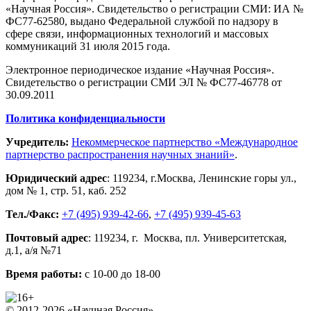
«Научная Россия». Свидетельство о регистрации СМИ: ИА №
ФС77-62580, выдано Федеральной службой по надзору в
сфере связи, информационных технологий и массовых
коммуникаций 31 июля 2015 года.
Электронное периодическое издание «Научная Россия».
Свидетельство о регистрации СМИ ЭЛ № ФС77-46778 от
30.09.2011
Политика конфиденциальности
Учредитель:
Некоммерческое партнерство «Международное
партнерство распространения научных знаний»
.
Юридический адрес
:
119234
, г.
Москва
,
Ленинские горы ул.,
дом № 1, стр. 51
,
каб. 252
Тел./Факс:
+7 (495) 939-42-66
,
+7 (495) 939-45-63
Почтовый адрес
:
119234
, г.
Москва
,
пл. Университетская,
д.1
, а/я №71
Время работы:
с 10-00 до 18-00
© 2012-2026 «Научная Россия»