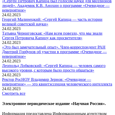
«Сергей Петрович Капица был голосом науки для миллионов
людей». Академик К.В. Анохин о программе «Очевидное —
невероятное»
24.02.2023
Георгий Малинецкий: «Сергей Капица — часть истории
великой советской науки»
24.02.2023
Татьяна Черниговская: «Нам всем повезло, что мы знали
Сергея Петровича Капицу как просветителя»
24.02.2023
«Это был замечательный опыт». Член-корреспондент РАН
Дмитрий Горбунов об участии в программе «Очевидное —
невероятное»
24.02.2023
Леопольд Лобковский: «Сергей Капица — человек самого
высокого уровня, с которым было просто общаться»
24.02.2023
Ректор РосНОУ Владимир Зернов: «Очевидное —
невероятное» — это квинтэссенция человеческого интеллекта
24.02.2023
Смотреть все
Электронное периодическое издание «Научная Россия».
Информация предоставлена Информационным агентством