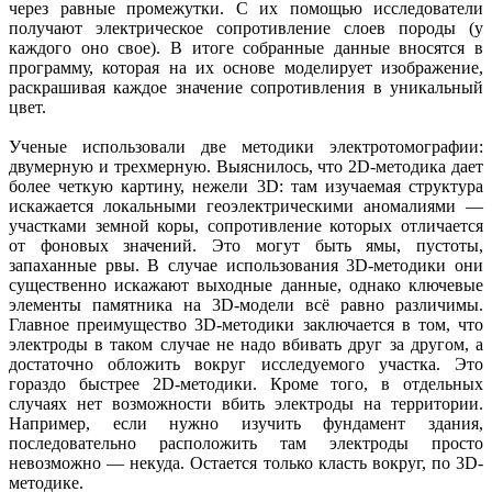
через равные промежутки. С их помощью исследователи
получают электрическое сопротивление слоев породы (у
каждого оно свое). В итоге собранные данные вносятся в
программу, которая на их основе моделирует изображение,
раскрашивая каждое значение сопротивления в уникальный
цвет.
Ученые использовали две методики электротомографии:
двумерную и трехмерную. Выяснилось, что 2D-методика дает
более четкую картину, нежели 3D: там изучаемая структура
искажается локальными геоэлектрическими аномалиями —
участками земной коры, сопротивление которых отличается
от фоновых значений. Это могут быть ямы, пустоты,
запаханные рвы. В случае использования 3D-методики они
существенно искажают выходные данные, однако ключевые
элементы памятника на 3D-модели всё равно различимы.
Главное преимущество 3D-методики заключается в том, что
электроды в таком случае не надо вбивать друг за другом, а
достаточно обложить вокруг исследуемого участка. Это
гораздо быстрее 2D-методики. Кроме того, в отдельных
случаях нет возможности вбить электроды на территории.
Например, если нужно изучить фундамент здания,
последовательно расположить там электроды просто
невозможно — некуда. Остается только класть вокруг, по 3D-
методике.