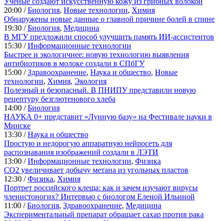
Ученые создают искусственную кожу из грибных волокон
20:00 /
Биология
,
Новые технологии
,
Химия
Обнаружены новые данные о главной причине болей в спине
19:30 /
Биология
,
Медицина
В МГУ предложили способ улучшить память ИИ-ассистентов
15:30 /
Информационные технологии
Быстрее и экологичнее: новую технологию выявления
антибиотиков в молоке создали в СПбГУ
15:00 /
Здравоохранение
,
Наука и общество
,
Новые
технологии
,
Химия
,
Экология
Полезный и безопасный. В ПНИПУ представили новую
рецептуру безглютенового хлеба
14:00 /
Биология
НАУКА 0+ представит «Лунную базу» на Фестивале науки в
Минске
13:30 /
Наука и общество
Простую и недорогую аппаратную нейросеть для
распознавания изображений создали в ЛЭТИ
13:00 /
Информационные технологии
,
Физика
CO2 увеличивает добычу метана из угольных пластов
12:30 /
Физика
,
Химия
Портрет российского клеща: как и зачем изучают вирусы
членистоногих? Интервью с биологом Еленой Ильиной
11:00 /
Биология
,
Здравоохранение
,
Медицина
Экспериментальный препарат обращает сахар против рака