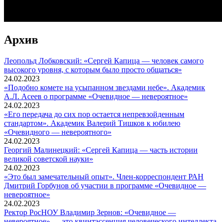
Архив
Леопольд Лобковский: «Сергей Капица — человек самого
высокого уровня, с которым было просто общаться»
24.02.2023
«Подобно комете на усыпанном звездами небе». Академик
А.Л. Асеев о программе «Очевидное — невероятное»
24.02.2023
«Его передача до сих пор остается непревзойденным
стандартом». Академик Валерий Тишков к юбилею
«Очевидного — невероятного»
24.02.2023
Георгий Малинецкий: «Сергей Капица — часть истории
великой советской науки»
24.02.2023
«Это был замечательный опыт». Член-корреспондент РАН
Дмитрий Горбунов об участии в программе «Очевидное —
невероятное»
24.02.2023
Ректор РосНОУ Владимир Зернов: «Очевидное —
невероятное» — это квинтэссенция человеческого интеллекта