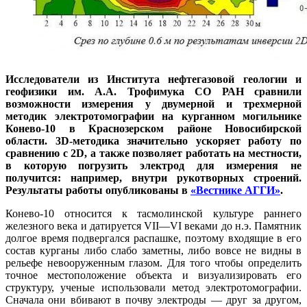
Исследователи из Института нефтегазовой геологии и
геофизики им. А.А. Трофимука СО РАН сравнили
возможности измерения у двумерной и трехмерной
методик электротомографии на курганном могильнике
Конево-10 в Краснозерском районе Новосибирской
области. 3D-методика значительно ускоряет работу по
сравнению с 2D, а также позволяет работать на местности,
в которую погрузить электрод для измерения не
получится: например, внутри рукотворных строений.
Результаты работы опубликованы в
«Вестнике АГГИ»
.
Конево-10 относится к тасмолинской культуре раннего
железного века и датируется VII—VI веками до н.э. Памятник
долгое время подвергался распашке, поэтому входящие в его
состав курганы либо слабо заметны, либо вовсе не видны в
рельефе невооруженным глазом. Для того чтобы определить
точное местоположение объекта и визуализировать его
структуру, ученые использовали метод электротомографии.
Сначала они вбивают в почву электроды — друг за другом,