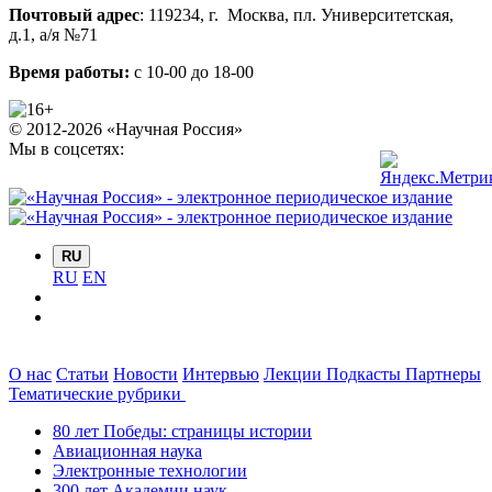
Почтовый адрес
:
119234
, г.
Москва
,
пл. Университетская,
д.1
, а/я №71
Время работы:
с 10-00 до 18-00
© 2012-2026 «Научная Россия»
Мы в соцсетях:
RU
RU
EN
О нас
Статьи
Новости
Интервью
Лекции
Подкасты
Партнеры
Тематические рубрики
80 лет Победы: страницы истории
Авиационная наука
Электронные технологии
300 лет Академии наук