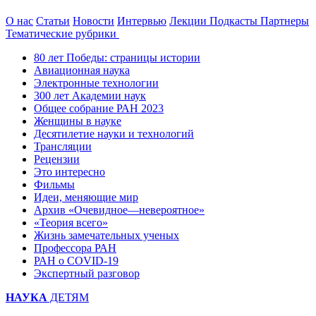
О нас
Статьи
Новости
Интервью
Лекции
Подкасты
Партнеры
Тематические рубрики
80 лет Победы: страницы истории
Авиационная наука
Электронные технологии
300 лет Академии наук
Общее собрание РАН 2023
Женщины в науке
Десятилетие науки и технологий
Трансляции
Рецензии
Это интересно
Фильмы
Идеи, меняющие мир
Архив «Очевидное—невероятное»
«Теория всего»
Жизнь замечательных ученых
Профессора РАН
РАН о COVID-19
Экспертный разговор
НАУКА
ДЕТЯМ