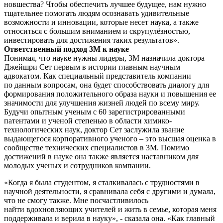
новшества? Чтобы обеспечить лучшее будущее, нам нужно
тщательнее помогать людям осознавать удивительные
возможности и инновации, которые несет наука, а также
относиться с большим вниманием и скрупулёзностью,
инвестировать для достижения таких результатов».
Ответственный подход 3М к науке
Понимая, что науке нужны лидеры, 3М назначила доктора
Джейшри Сет первым в истории главным научным
адвокатом. Как специальный представитель компании
по данным вопросам, она будет способствовать диалогу для
формирования положительного образа науки и повышения ее
значимости для улучшения жизней людей по всему миру.
Будучи опытным ученым с 60 зарегистрированными
патентами и ученой степенью в области химико-
технологических наук, доктор Сет заслужила звание
выдающегося корпоративного ученого – это высшая оценка в
сообществе технических специалистов в 3М. Помимо
достижений в науке она также является наставником для
молодых ученых и сотрудников компании.
«Когда я была студентом, я сталкивалась с трудностями в
научной деятельности, я сравнивала себя с другими и думала,
что не смогу также. Мне посчастливилось
найти вдохновляющих учителей и жить в семье, которая меня
поддерживала и верила в науку», - сказала она. «Как главный