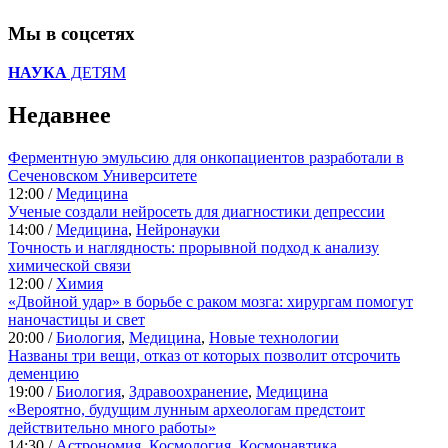
Мы в соцсетях
НАУКА
ДЕТЯМ
Недавнее
Ферментную эмульсию для онкопациентов разработали в
Сеченовском Университете
12:00 /
Медицина
Ученые создали нейросеть для диагностики депрессии
14:00 /
Медицина
,
Нейронауки
Точность и наглядность: прорывной подход к анализу
химической связи
12:00 /
Химия
«Двойной удар» в борьбе с раком мозга: хирургам помогут
наночастицы и свет
20:00 /
Биология
,
Медицина
,
Новые технологии
Названы три вещи, отказ от которых позволит отсрочить
деменцию
19:00 /
Биология
,
Здравоохранение
,
Медицина
«Вероятно, будущим лунным археологам предстоит
действительно много работы»
14:30 /
Астрономия
,
Космология
,
Космонавтика