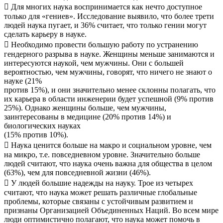
 Для многих наука воспринимается как нечто доступное
только для «гениев». Исследование выявило, что более трети
людей наука пугает, и 36% считает, что только гении могут
сделать карьеру в науке.
 Необходимо провести большую работу по устранению
гендерного разрыва в науке. Женщины меньше занимаются и
интересуются наукой, чем мужчины. Они с большей
вероятностью, чем мужчины, говорят, что ничего не знают о
науке (21%
против 15%), и они значительно менее склонны полагать, что
их карьера в области инженерии будет успешной (9% против
25%). Однако женщины больше, чем мужчины,
заинтересованы в медицине (20% против 14%) и
биологических науках
(15% против 10%).
 Наука ценится больше на макро и социальном уровне, чем
на микро, т.е. повседневном уровне. Значительно больше
людей считают, что наука очень важна для общества в целом
(63%), чем для повседневной жизни (46%).
 У людей большие надежды на науку. Трое из четырех
считают, что наука может решать различные глобальные
проблемы, которые связаны с устойчивым развитием и
признаны Организацией Объединенных Наций. Во всем мире
люди оптимистично полагают, что наука может помочь в