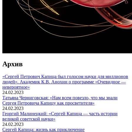
Архив
«Сергей Петрович Капица был голосом науки для миллионов
людей». Академик К.В. Анохин о программе «Очевидное —
невероятное»
24.02.2023
Татьяна Черниговская: «Нам всем повезло, что мы знали
Сергея Петровича Капицу как просветителя»
24.02.2023
Георгий Малинецкий: «Сергей Капица — часть истории
великой советской науки»
24.02.2023
Сергей Капица: жизнь как приключение