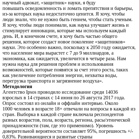
научный адвокат, «защитник» науки, я буду
повышать осведомленность и ломать препятствия и барьеры,
из-за которых наука недостаточно ценится. Я хочу, чтобы
люди знали, что не нужно быть гением, чтобы стать ученым.
Я хочу, чтобы люди понимали, как наука улучшает жизнь и
стимулирует инновации, которые мы используем каждый
день. И, в конечном счете, я хочу быть частью общего
решения, которое создаст новое поколение «защитников»
науки. Это особенно важно, поскольку к 2050 году ожидается,
что население мира вырастет с 7 до 9 миллиардов, а
экономика, как ожидается, увеличится в четыре раза. Нам
нужна наука для решения проблем и использования
возможностей, которые появятся за счет этого роста, таких
как увеличение потребления энергии, нехватка воды,
перегрузка транспорта и загрязнение воздуха».
Методология
Агентство Ipsos проводило исследование среди 14036
взрослых в 14 странах с 14 июня по 26 августа 2017 года.
Опрос состоял из онлайн и оффлайн интервью. Около
1000 человек в возрасте 18+ отвечали на вопросы в каждой из
стран. Выборка в каждой стране включала респондентов
разных возрастов, пола, возраста, региона, расы/этнической
принадлежности (там, где это применимо). Уровень
доверительной вероятности составляет 95%, погрешность +/-
0,83%. Развивающиеся и развитые страны