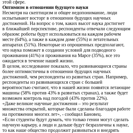
этой сфере.
Оптимизм в отношении будущего науки
Несмотря на скептицизм и общее недопонимание, люди
испытывают восторг в отношении будущих научных
достижений. На вопрос о том, каких высот наука достигнет
в ближайшей перспективе, респонденты отвечали следующим
образом: роботы будут использоваться на каждом рабочем
месте (64%), а также в каждом доме (55%) и летательных
аппаратах (51%). Некоторые из опрошенных предполагают,
что наука поможет в создании условий для подводного
проживания (41%) и проживания на Марсе (35%), все это
ожидается в течение нашей жизни.
В целом, исследование показало, что развивающиеся страны
более оптимистичны в отношении будущих научных
достижений, чем респонденты из развитых стран. Например,
респонденты из развивающихся стран с большей
вероятностью считают, что в нашей жизни появятся летающие
машины (58% против 43% в развитых странах), а также будет
возможен контроль над погодой (43% против 22%).
«Даже великие научные достижения – это результат
множества открытий, которые были сделаны благодаря работе
на протяжении многих лет», - сообщил Бановец.
«Если студенты будут думать, что только гении могут сделать
научную карьеру, а люди и дальше будут безразличны к науке,
то как наше общество продолжит развиваться и внедрять