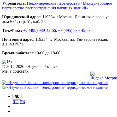
Учредитель:
Некоммерческое партнерство «Международное
партнерство распространения научных знаний»
.
Юридический адрес
:
119234
, г.
Москва
,
Ленинские горы ул.,
дом № 1, стр. 51
,
каб. 252
Тел./Факс:
+7 (495) 939-42-66
,
+7 (495) 939-45-63
Почтовый адрес
:
119234
, г.
Москва
,
пл. Университетская,
д.1
, а/я №71
Время работы:
с 10-00 до 18-00
© 2012-2026 «Научная Россия»
Мы в соцсетях:
RU
RU
EN