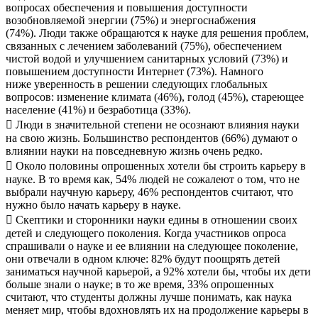
вопросах обеспечения и повышения доступности
возобновляемой энергии (75%) и энергоснабжения
(74%). Люди также обращаются к науке для решения проблем,
связанных с лечением заболеваний (75%), обеспечением
чистой водой и улучшением санитарных условий (73%) и
повышением доступности Интернет (73%). Намного
ниже уверенность в решении следующих глобальных
вопросов: изменение климата (46%), голод (45%), стареющее
население (41%) и безработица (33%).
 Люди в значительной степени не осознают влияния науки
на свою жизнь. Большинство респондентов (66%) думают о
влиянии науки на повседневную жизнь очень редко.
 Около половины опрошенных хотели бы строить карьеру в
науке. В то время как, 54% людей не сожалеют о том, что не
выбрали научную карьеру, 46% респондентов считают, что
нужно было начать карьеру в науке.
 Скептики и сторонники науки едины в отношении своих
детей и следующего поколения. Когда участников опроса
спрашивали о науке и ее влиянии на следующее поколение,
они отвечали в одном ключе: 82% будут поощрять детей
заниматься научной карьерой, а 92% хотели бы, чтобы их дети
больше знали о науке; в то же время, 33% опрошенных
считают, что студенты должны лучше понимать, как наука
меняет мир, чтобы вдохновлять их на продолжение карьеры в