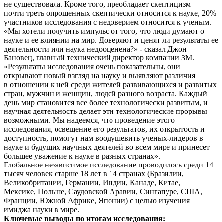
не существовала. Кроме того, преобладает скептицизм –
почти треть опрошенных скептически относится к науке, 20%
участников исследования с недоверием относится к ученым.
«Мы хотели получить импульс от того, что люди думают о
науке и ее влиянии на мир. Доверяют и ценят ли результаты ее
деятельности или наука недооценена?» - сказал Джон
Бановец, главный технический директор компании 3М.
«Результаты исследования очень показательны, они
открывают новый взгляд на науку и выявляют различия
в отношении к ней среди жителей развивающихся и развитых
стран, мужчин и женщин, людей разного возраста. Каждый
день мир становится все более технологически развитым, и
научная деятельность делает эти технологические прорывы
возможными. Мы надеемся, что проведение этого
исследования, освещение его результатов, их открытость и
доступность, помогут нам воодушевить ученых-лидеров в
науке и будущих научных деятелей во всем мире и принесет
большее уважение к науке в разных странах».
Глобальное независимое исследование проводилось среди 14
тысяч человек старше 18 лет в 14 странах (Бразилии,
Великобритании, Германии, Индии, Канаде, Китае,
Мексике, Польше, Саудовской Аравии, Сингапуре, США,
Франции, Южной Африке, Японии) с целью изучения
имиджа науки в мире.
Ключевые выводы по итогам исследования: