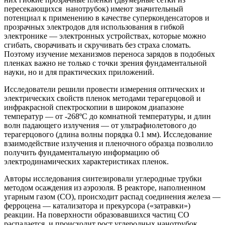
пересекающихся нанотрубок) имеют значительный
потенциал к применению в качестве суперконденсаторов и
прозрачных электродов для использования в гибкой
электронике — электронных устройствах, которые можно
сгибать, сворачивать и скручивать без страха сломать.
Поэтому изучение механизмов переноса зарядов в подобных
пленках важно не только с точки зрения фундаментальной
науки, но и для практических приложений.
Исследователи решили провести измерения оптических и
электрических свойств пленок методами терагерцовой и
инфракрасной спектроскопии в широком диапазоне
температур ― от -268ºС до комнатной температуры, и длин
волн падающего излучения ― от ультрафиолетового до
терагерцового (длина волны порядка 0.1 мм). Исследование
взаимодействие излучения и пленочного образца позволило
получить фундаментальную информацию об
электродинамических характеристиках пленок.
Авторы исследования синтезировали углеродные трубки
методом осаждения из аэрозоля. В реакторе, наполненном
угарным газом (CO), происходит распад соединения железа —
ферроцена — катализатора и прекурсора («затравки»)
реакции. На поверхности образовавшихся частиц СО
распадается, и происходит рост углеродных нанотрубок.