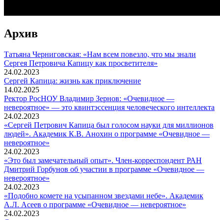
Архив
Татьяна Черниговская: «Нам всем повезло, что мы знали
Сергея Петровича Капицу как просветителя»
24.02.2023
Сергей Капица: жизнь как приключение
14.02.2025
Ректор РосНОУ Владимир Зернов: «Очевидное —
невероятное» — это квинтэссенция человеческого интеллекта
24.02.2023
«Сергей Петрович Капица был голосом науки для миллионов
людей». Академик К.В. Анохин о программе «Очевидное —
невероятное»
24.02.2023
«Это был замечательный опыт». Член-корреспондент РАН
Дмитрий Горбунов об участии в программе «Очевидное —
невероятное»
24.02.2023
«Подобно комете на усыпанном звездами небе». Академик
А.Л. Асеев о программе «Очевидное — невероятное»
24.02.2023