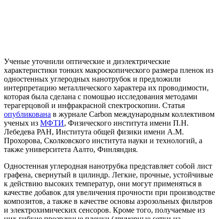
Ученые уточнили оптические и диэлектрические
характеристики тонких макроскопического размера пленок из
одностенных углеродных нанотрубок и предложили
интерпретацию металлического характера их проводимости,
которая была сделана с помощью исследования методами
терагерцовой и инфракрасной спектроскопии. Статья
опубликована
в журнале Carbon международным коллективом
ученых из
МФТИ
, Физического института имени П.Н.
Лебедева РАН, Института общей физики имени А.М.
Прохорова, Сколковского института науки и технологий, а
также университета Аалто, Финляндия.
Одностенная углеродная нанотрубка представляет собой лист
графена, свернутый в цилиндр. Легкие, прочные, устойчивые
к действию высоких температур, они могут применяться в
качестве добавок для увеличения прочности при производстве
композитов, а также в качестве основы аэрозольных фильтров
и электрохимических сенсоров. Кроме того, получаемые из
них гибкие прозрачные пленки (двумерные сетки из