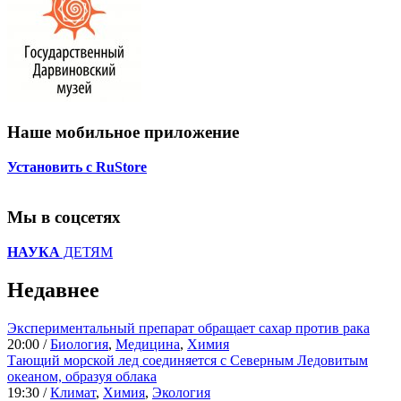
Наше мобильное приложение
Установить с RuStore
Мы в соцсетях
НАУКА
ДЕТЯМ
Недавнее
Экспериментальный препарат обращает сахар против рака
20:00 /
Биология
,
Медицина
,
Химия
Тающий морской лед соединяется с Северным Ледовитым
океаном, образуя облака
19:30 /
Климат
,
Химия
,
Экология