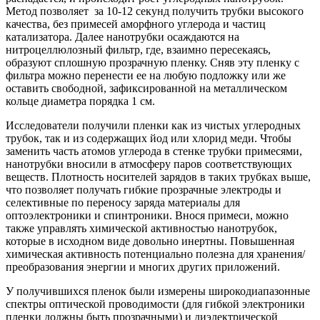
Метод позволяет за 10-12 секунд получить трубки высокого
качества, без примесей аморфного углерода и частиц
катализатора. Далее нанотрубки осаждаются на
нитроцеллюлозный фильтр, где, взаимно пересекаясь,
образуют сплошную прозрачную пленку. Сняв эту пленку с
фильтра можно перенести ее на любую подложку или же
оставить свободной, зафиксированной на металлическом
кольце диаметра порядка 1 см.
Исследователи получили пленки как из чистых углеродных
трубок, так и из содержащих йод или хлорид меди. Чтобы
заменить часть атомов углерода в стенке трубки примесями,
нанотрубки вносили в атмосферу паров соответствующих
веществ. Плотность носителей зарядов в таких трубках выше,
что позволяет получать гибкие прозрачные электроды и
селективные по переносу заряда материалы для
оптоэлектроники и спинтроники. Внося примеси, можно
также управлять химической активностью нанотрубок,
которые в исходном виде довольно инертны. Повышенная
химическая активность потенциально полезна для хранения/
преобразования энергии и многих других приложений.
У получившихся пленок были измерены широкодиапазонные
спектры оптической проводимости (для гибкой электроники
пленки должны быть прозрачными) и диэлектрической