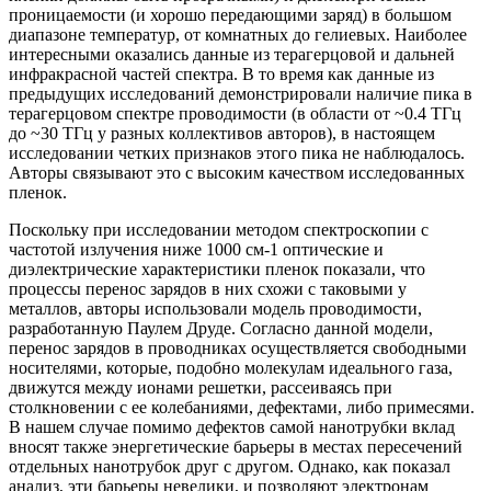
проницаемости (и хорошо передающими заряд) в большом
диапазоне температур, от комнатных до гелиевых. Наиболее
интересными оказались данные из терагерцовой и дальней
инфракрасной частей спектра. В то время как данные из
предыдущих исследований демонстрировали наличие пика в
терагерцовом спектре проводимости (в области от ~0.4 ТГц
до ~30 ТГц у разных коллективов авторов), в настоящем
исследовании четких признаков этого пика не наблюдалось.
Авторы связывают это с высоким качеством исследованных
пленок.
Поскольку при исследовании методом спектроскопии с
частотой излучения ниже 1000 см-1 оптические и
диэлектрические характеристики пленок показали, что
процессы перенос зарядов в них схожи с таковыми у
металлов, авторы использовали модель проводимости,
разработанную Паулем Друде. Согласно данной модели,
перенос зарядов в проводниках осуществляется свободными
носителями, которые, подобно молекулам идеального газа,
движутся между ионами решетки, рассеиваясь при
столкновении с ее колебаниями, дефектами, либо примесями.
В нашем случае помимо дефектов самой нанотрубки вклад
вносят также энергетические барьеры в местах пересечений
отдельных нанотрубок друг с другом. Однако, как показал
анализ, эти барьеры невелики, и позволяют электронам