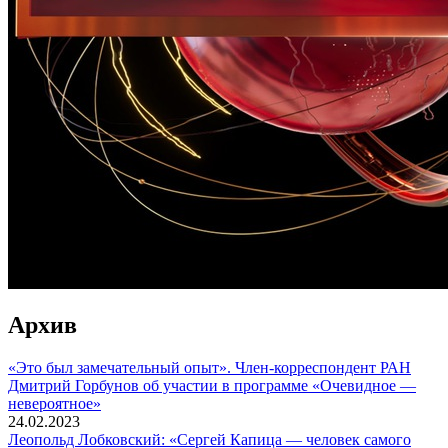
Архив
«Это был замечательный опыт». Член-корреспондент РАН
Дмитрий Горбунов об участии в программе «Очевидное —
невероятное»
24.02.2023
Леопольд Лобковский: «Сергей Капица — человек самого