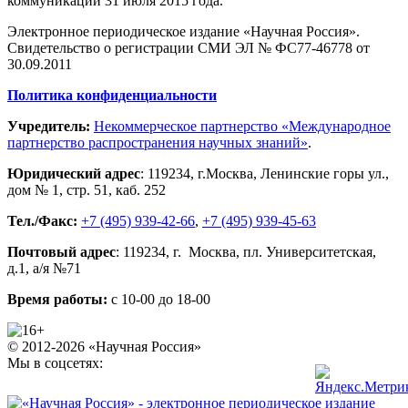
коммуникаций 31 июля 2015 года.
Электронное периодическое издание «Научная Россия».
Свидетельство о регистрации СМИ ЭЛ № ФС77-46778 от
30.09.2011
Политика конфиденциальности
Учредитель:
Некоммерческое партнерство «Международное
партнерство распространения научных знаний»
.
Юридический адрес
:
119234
, г.
Москва
,
Ленинские горы ул.,
дом № 1, стр. 51
,
каб. 252
Тел./Факс:
+7 (495) 939-42-66
,
+7 (495) 939-45-63
Почтовый адрес
:
119234
, г.
Москва
,
пл. Университетская,
д.1
, а/я №71
Время работы:
с 10-00 до 18-00
© 2012-2026 «Научная Россия»
Мы в соцсетях: