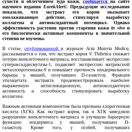
сухости и облегчением зуда кожи,
сообщается
на сайте
научного издания
EurekAlert!.
Предыдущие исследования
показали, что экстракт его корня оказывает
омолаживающее действие, стимулируя выработку
коллагена и антиоксидантный потенциал. Однако
эффективность растения против старения кожи
in vivo
и
его биологически активные компоненты в значительной
степени не изучены.
В статье,
опубликованной
в журнале
Acta Materia Medica
,
рассказывается о том, что экстракт корня
V. Thibetica
снижает
потерю внеклеточного матрикса, восстанавливает экспрессию
супероксиддисмутазы-1, подавляет экспрессию матриксной
металлопротеиназы-9 и повышает прочность эпидермального
барьера у мышей, получавших D-галактозу. Фракция
этилацетата экстракта продемонстрировала наиболее
выраженную антигликационную, антиоксидантную
активность и способность стимулировать выработку
коллагена.
Важным активным компонентом была признана хлорогеновая
кислота (ХГК). Как экстракт корня, так и ХГК замедляли
разрушение внеклеточного матрикса и улучшали барьерную
функцию эпидермиса у мышей, получавших D-
галактозу. Кроме того, у особей, получавших