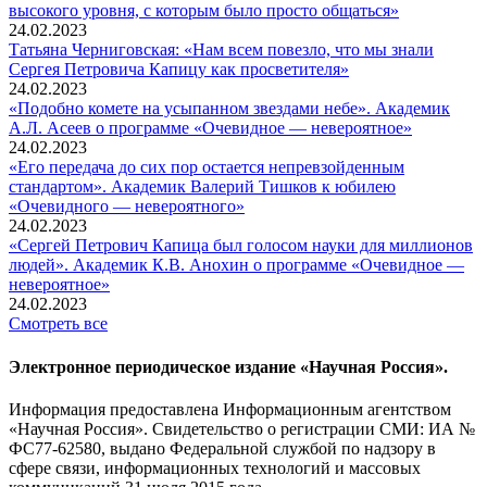
высокого уровня, с которым было просто общаться»
24.02.2023
Татьяна Черниговская: «Нам всем повезло, что мы знали
Сергея Петровича Капицу как просветителя»
24.02.2023
«Подобно комете на усыпанном звездами небе». Академик
А.Л. Асеев о программе «Очевидное — невероятное»
24.02.2023
«Его передача до сих пор остается непревзойденным
стандартом». Академик Валерий Тишков к юбилею
«Очевидного — невероятного»
24.02.2023
«Сергей Петрович Капица был голосом науки для миллионов
людей». Академик К.В. Анохин о программе «Очевидное —
невероятное»
24.02.2023
Смотреть все
Электронное периодическое издание «Научная Россия».
Информация предоставлена Информационным агентством
«Научная Россия». Свидетельство о регистрации СМИ: ИА №
ФС77-62580, выдано Федеральной службой по надзору в
сфере связи, информационных технологий и массовых