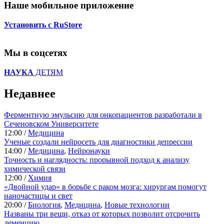
Наше мобильное приложение
Установить с RuStore
Мы в соцсетях
НАУКА
ДЕТЯМ
Недавнее
Ферментную эмульсию для онкопациентов разработали в
Сеченовском Университете
12:00 /
Медицина
Ученые создали нейросеть для диагностики депрессии
14:00 /
Медицина
,
Нейронауки
Точность и наглядность: прорывной подход к анализу
химической связи
12:00 /
Химия
«Двойной удар» в борьбе с раком мозга: хирургам помогут
наночастицы и свет
20:00 /
Биология
,
Медицина
,
Новые технологии
Названы три вещи, отказ от которых позволит отсрочить
деменцию