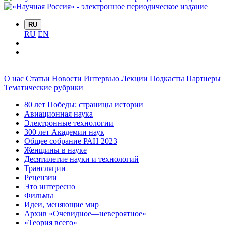
RU
RU
EN
О нас
Статьи
Новости
Интервью
Лекции
Подкасты
Партнеры
Тематические рубрики
80 лет Победы: страницы истории
Авиационная наука
Электронные технологии
300 лет Академии наук
Общее собрание РАН 2023
Женщины в науке
Десятилетие науки и технологий
Трансляции
Рецензии
Это интересно
Фильмы
Идеи, меняющие мир
Архив «Очевидное—невероятное»
«Теория всего»