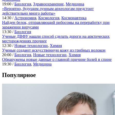
19:00 /
Биология
,
Здравоохранение
,
Медицина
«Вероятно, будущим лунным археологам предстоит
действительно много работы»
14:30 /
Астрономия
,
Космология
,
Космонавтика
Найден белок, отправляющий рибосомы на переработку при
заражении вирусами
13:30 /
Биология
Ученые ДВФУ нашли способ сделать дороги на арктических
месторождениях прочнее
12:30 /
Новые технологии
,
Химия
Ученые создают искусственную кожу из грибных волокон
20:00 /
Биология
,
Новые технологии
,
Химия
Обнаружены новые данные о главной причине болей в спине
19:30 /
Биология
,
Медицина
Популярное