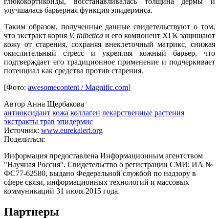
глюкокортикоиды, восстанавливалась толщина дермы и
улучшалась барьерная функция эпидермиса.
Таким образом, полученные данные свидетельствуют о том,
что экстракт корня
V. thibetica
и его компонент ХГК защищают
кожу от старения, сохраняя внеклеточный матрикс, снижая
окислительный стресс и укрепляя кожный барьер, что
подтверждает его традиционное применение и подчеркивает
потенциал как средства против старения.
[Фото:
awesomecontent / Magnific.com
]
Автор Анна Щербакова
антиоксидант
кожа
коллаген
лекарственные растения
экстракты трав
эпидермис
Источник:
www.eurekalert.org
Поделиться:
Информация предоставлена Информационным агентством
"Научная Россия". Свидетельство о регистрации СМИ: ИА №
ФС77-62580, выдано Федеральной службой по надзору в
сфере связи, информационных технологий и массовых
коммуникаций 31 июля 2015 года.
Партнеры