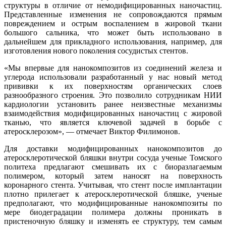
структуры в отличие от немодифицированных наночастиц.
Представленные изменения не сопровождаются прямым
повреждением и острым воспалением в жировой ткани
большого сальника, что может быть использовано в
дальнейшем для прикладного использования, например, для
изготовления нового поколения сосудистых стентов.
«Мы впервые для нанокомпозитов из соединений железа и
углерода использовали разработанный у нас новый метод
прививки к их поверхностям органических слоев
разнообразного строения. Это позволило сотрудникам НИИ
кардиологии установить ранее неизвестные механизмы
взаимодействия модифицированных наночастиц с жировой
тканью, что является ключевой задачей в борьбе с
атеросклерозом», — отмечает Виктор Филимонов.
Для доставки модифицированных нанокомпозитов до
атеросклеротической бляшки внутри сосуда ученые Томского
политеха предлагают смешивать их с биоразлагаемым
полимером, который затем наносят на поверхность
коронарного стента. Учитывая, что стент после имплантации
плотно прилегает к атеросклеротической бляшке, ученые
предполагают, что модифицированные нанокомпозиты по
мере биодеградации полимера должны проникать в
пристеночную бляшку и изменять ее структуру, тем самым