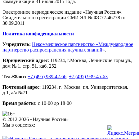
коммуникаций 31 июля 2015 года.
Электронное периодическое издание «Научная Россия».
Свидетельство о регистрации СМИ ЭЛ № ФС77-46778 от
30.09.2011
Политика конфиденциальности
Учредитель:
Некоммерческое партнерство «Международное
партнерство распространения научных знаний»
.
Юридический адрес
:
119234
, г.
Москва
,
Ленинские горы ул.,
дом № 1, стр. 51
,
каб. 252
Тел./Факс:
+7 (495) 939-42-66
,
+7 (495) 939-45-63
Почтовый адрес
:
119234
, г.
Москва
,
пл. Университетская,
д.1
, а/я №71
Время работы:
с 10-00 до 18-00
© 2012-2026 «Научная Россия»
Мы в соцсетях: