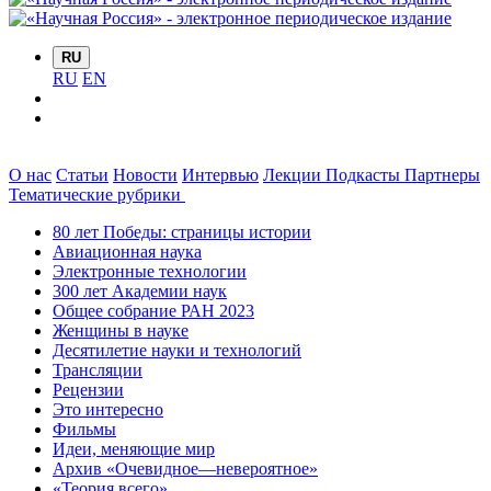
RU
RU
EN
О нас
Статьи
Новости
Интервью
Лекции
Подкасты
Партнеры
Тематические рубрики
80 лет Победы: страницы истории
Авиационная наука
Электронные технологии
300 лет Академии наук
Общее собрание РАН 2023
Женщины в науке
Десятилетие науки и технологий
Трансляции
Рецензии
Это интересно
Фильмы
Идеи, меняющие мир
Архив «Очевидное—невероятное»
«Теория всего»