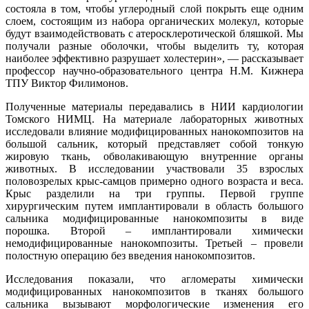
состояла в том, чтобы углеродный слой покрыть еще одним
слоем, состоящим из набора органических молекул, которые
будут взаимодействовать с атеросклеротической бляшкой. Мы
получали разные оболочки, чтобы выделить ту, которая
наиболее эффективно разрушает холестерин», — рассказывает
профессор научно-образовательного центра Н.М. Кижнера
ТПУ Виктор Филимонов.
Полученные материалы передавались в НИИ кардиологии
Томского НИМЦ. На материале лабораторных животных
исследовали влияние модифицированных нанокомпозитов на
большой сальник, который представляет собой тонкую
жировую ткань, обволакивающую внутренние органы
животных. В исследовании участвовали 35 взрослых
половозрелых крыс-самцов примерно одного возраста и веса.
Крыс разделили на три группы. Первой группе
хирургическим путем имплантировали в область большого
сальника модифицированные нанокомпозиты в виде
порошка. Второй – имплантировали химически
немодифицированные нанокомпозиты. Третьей – провели
полостную операцию без введения нанокомпозитов.
Исследования показали, что агломераты химически
модифицированных нанокомпозитов в тканях большого
сальника вызывают морфологические изменения его