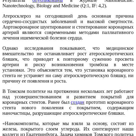
Результаты
опубликованы
в журнале Nanomedicine:
Nanotechnology, Biology and Medicine (Q:1, IF: 4,2).
Атеросклероз на сегодняшний день основная причина
сердечно-сосудистых заболеваний и высокой смертности.
Аортокоронарное шунтирование и стентирование коронарных
артерий являются современными методами паллиативного
лечения ишемической болезни сердца.
Однако исследования показывают, что медицинское
вмешательство не останавливает рост атеросклеротических
бляшек, что приводит к повторному сужению просвета
артерии и риску возникновения тромбоза в месте
установки.
Это объясняется тем, что установка коронарного
стента не устраняет ни саму атеросклеротическую бляшку, ни
причину ее появления и роста.
В Томском политехе на протяжении нескольких лет работают
над усовершенствованием и развитием покрытий для
коронарных стентов. Ранее был
создан
прототип коронарного
стента нового поколения с покрытием, содержащим
наночастицы, разрушающие атеросклеротические бляшки.
«Нанокомпозиты, которые мы взяли за основу, состоят из
железа, покрытого слоем углерода. Их синтезируют наши
коллеги из Екатеринбурга. Задача химиков Томского политеха