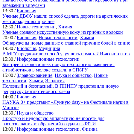
заражении вирусами
13:30 /
Биология
Ученые ДВФУ нашли способ сделать дороги на арктических
месторождениях прочнее
12:30 /
Новые технологии
,
Химия
Ученые создают искусственную кожу из грибных волокон
20:00 /
Биология
,
Новые технологии
,
Химия
Обнаружены новые данные о главной причине болей в спине
19:30 /
Биология
,
Медицина
В МГУ предложили способ улучшить память ИИ-ассистентов
15:30 /
Информационные технологии
Быстрее и экологичнее: новую технологию выявления
антибиотиков в молоке создали в СПбГУ
15:00 /
Здравоохранение
,
Наука и общество
,
Новые
технологии
,
Химия
,
Экология
Полезный и безопасный. В ПНИПУ представили новую
рецептуру безглютенового хлеба
14:00 /
Биология
НАУКА 0+ представит «Лунную базу» на Фестивале науки в
Минске
13:30 /
Наука и общество
Простую и недорогую аппаратную нейросеть для
распознавания изображений создали в ЛЭТИ
13:00 /
Информационные технологии
,
Физика