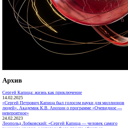
Архив
Сергей Капица: жизнь как приключение
14.02.2025
«Сергей Петрович Капица был голосом науки для миллионов
людей». Академик К.В. Анохин о программе «Очевидное —
невероятное»
24.02.2023
Леопольд Лобковский: «Сергей Капица — человек самого