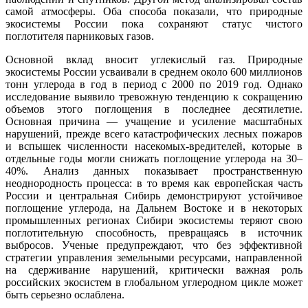
самой атмосферы. Оба способа показали, что природные
экосистемы России пока сохраняют статус чистого
поглотителя парниковых газов.
Основной вклад вносит углекислый газ. Природные
экосистемы России усваивали в среднем около 600 миллионов
тонн углерода в год в период с 2000 по 2019 год. Однако
исследование выявило тревожную тенденцию к сокращению
объемов этого поглощения в последнее десятилетие.
Основная причина — учащение и усиление масштабных
нарушений, прежде всего катастрофических лесных пожаров
и вспышек численности насекомых-вредителей, которые в
отдельные годы могли снижать поглощение углерода на 30–
40%. Анализ данных показывает пространственную
неоднородность процесса: в то время как европейская часть
России и центральная Сибирь демонстрируют устойчивое
поглощение углерода, на Дальнем Востоке и в некоторых
промышленных регионах Сибири экосистемы теряют свою
поглотительную способность, превращаясь в источник
выбросов. Ученые предупреждают, что без эффективной
стратегии управления земельными ресурсами, направленной
на сдерживание нарушений, критически важная роль
российских экосистем в глобальном углеродном цикле может
быть серьезно ослаблена.