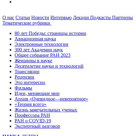
О нас
Статьи
Новости
Интервью
Лекции
Подкасты
Партнеры
Тематические рубрики
80 лет Победы: страницы истории
Авиационная наука
Электронные технологии
300 лет Академии наук
Общее собрание РАН 2023
Женщины в науке
Десятилетие науки и технологий
Трансляции
Рецензии
Это интересно
Фильмы
Идеи, меняющие мир
Архив «Очевидное—невероятное»
«Теория всего»
Жизнь замечательных ученых
Профессора РАН
РАН о COVID-19
Экспертный разговор