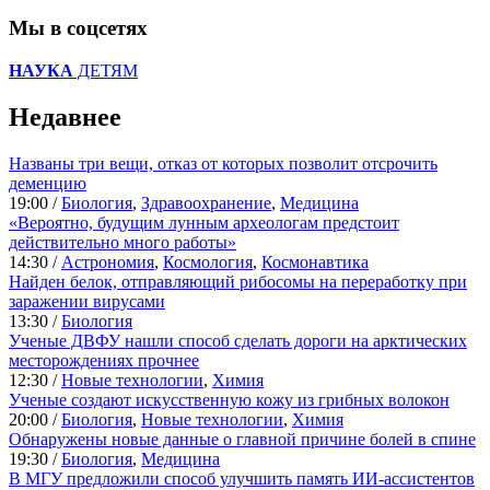
Мы в соцсетях
НАУКА
ДЕТЯМ
Недавнее
Названы три вещи, отказ от которых позволит отсрочить
деменцию
19:00 /
Биология
,
Здравоохранение
,
Медицина
«Вероятно, будущим лунным археологам предстоит
действительно много работы»
14:30 /
Астрономия
,
Космология
,
Космонавтика
Найден белок, отправляющий рибосомы на переработку при
заражении вирусами
13:30 /
Биология
Ученые ДВФУ нашли способ сделать дороги на арктических
месторождениях прочнее
12:30 /
Новые технологии
,
Химия
Ученые создают искусственную кожу из грибных волокон
20:00 /
Биология
,
Новые технологии
,
Химия
Обнаружены новые данные о главной причине болей в спине
19:30 /
Биология
,
Медицина
В МГУ предложили способ улучшить память ИИ-ассистентов