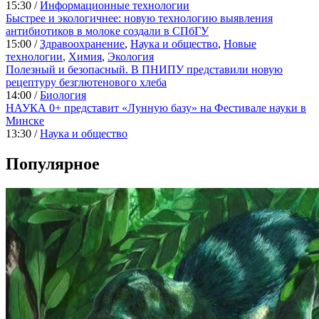
15:30 /
Информационные технологии
Быстрее и экологичнее: новую технологию выявления
антибиотиков в молоке создали в СПбГУ
15:00 /
Здравоохранение
,
Наука и общество
,
Новые
технологии
,
Химия
,
Экология
Полезный и безопасный. В ПНИПУ представили новую
рецептуру безглютенового хлеба
14:00 /
Биология
НАУКА 0+ представит «Лунную базу» на Фестивале науки в
Минске
13:30 /
Наука и общество
Популярное