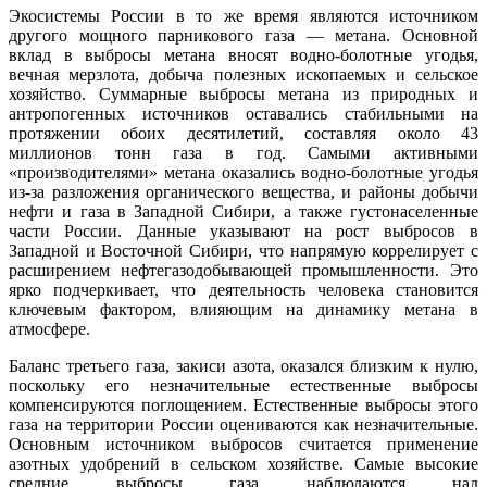
Экосистемы России в то же время являются источником
другого мощного парникового газа — метана. Основной
вклад в выбросы метана вносят водно-болотные угодья,
вечная мерзлота, добыча полезных ископаемых и сельское
хозяйство. Суммарные выбросы метана из природных и
антропогенных источников оставались стабильными на
протяжении обоих десятилетий, составляя около 43
миллионов тонн газа в год. Самыми активными
«производителями» метана оказались водно-болотные угодья
из-за разложения органического вещества, и районы добычи
нефти и газа в Западной Сибири, а также густонаселенные
части России. Данные указывают на рост выбросов в
Западной и Восточной Сибири, что напрямую коррелирует с
расширением нефтегазодобывающей промышленности. Это
ярко подчеркивает, что деятельность человека становится
ключевым фактором, влияющим на динамику метана в
атмосфере.
Баланс третьего газа, закиси азота, оказался близким к нулю,
поскольку его незначительные естественные выбросы
компенсируются поглощением. Естественные выбросы этого
газа на территории России оцениваются как незначительные.
Основным источником выбросов считается применение
азотных удобрений в сельском хозяйстве. Самые высокие
средние выбросы газа наблюдаются над