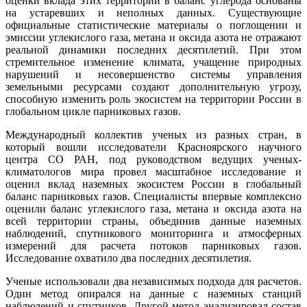
оценки вклада этих территорий в баланс углерода основаны
на устаревших и неполных данных. Существующие
официальные статистические материалы о поглощении и
эмиссии углекислого газа, метана и оксида азота не отражают
реальной динамики последних десятилетий. При этом
стремительное изменение климата, учащение природных
нарушений и несовершенство системы управления
земельными ресурсами создают дополнительную угрозу,
способную изменить роль экосистем на территории России в
глобальном цикле парниковых газов.
Международный коллектив ученых из разных стран, в
который вошли исследователи Красноярского научного
центра СО РАН, под руководством ведущих ученых-
климатологов мира провел масштабное исследование и
оценил вклад наземных экосистем России в глобальный
баланс парниковых газов. Специалисты впервые комплексно
оценили баланс углекислого газа, метана и оксида азота на
всей территории страны, объединив данные наземных
наблюдений, спутникового мониторинга и атмосферных
измерений для расчета потоков парниковых газов.
Исследование охватило два последних десятилетия.
Ученые использовали два независимых подхода для расчетов.
Один метод опирался на данные с наземных станций
наблюдений и спутников. Другой метод анализировал состав