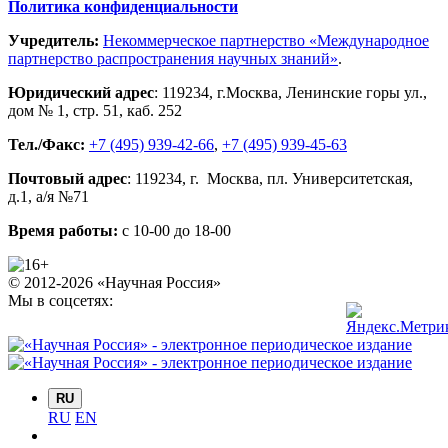
Политика конфиденциальности
Учредитель:
Некоммерческое партнерство «Международное
партнерство распространения научных знаний»
.
Юридический адрес
:
119234
, г.
Москва
,
Ленинские горы ул.,
дом № 1, стр. 51
,
каб. 252
Тел./Факс:
+7 (495) 939-42-66
,
+7 (495) 939-45-63
Почтовый адрес
:
119234
, г.
Москва
,
пл. Университетская,
д.1
, а/я №71
Время работы:
с 10-00 до 18-00
© 2012-2026 «Научная Россия»
Мы в соцсетях:
RU
RU
EN