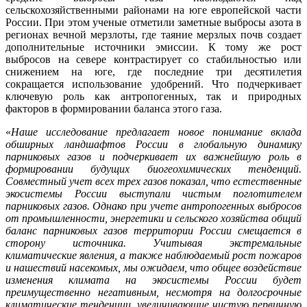
сельскохозяйственными районами на юге европейской части
России. При этом ученые отметили заметные выбросы азота в
регионах вечной мерзлоты, где таяние мерзлых почв создает
дополнительные источники эмиссии. К тому же рост
выбросов на севере контрастирует со стабильностью или
снижением на юге, где последние три десятилетия
сокращается использование удобрений. Что подчеркивает
ключевую роль как антропогенных, так и природных
факторов в формировании баланса этого газа.
«
Наше исследование предлагает новое понимание вклада
обширных ландшафтов России в глобальную динамику
парниковых газов и подчеркивает их важнейшую роль в
формировании будущих биогеохимических тенденций.
Совместный учет всех трех газов показал, что естественные
экосистемы России выступали чистым поглотителем
парниковых газов. Однако при учете антропогенных выбросов
от промышленности, энергетики и сельского хозяйства общий
баланс парниковых газов территории России смещается в
сторону источника. Учитывая экстремальные
климатические явления, а также наблюдаемый рост пожаров
и нашествий насекомых, мы ожидаем, что общее воздействие
изменения климата на экосистемы России будет
преимущественно негативным, несмотря на долгосрочные
климатические тенденции, увеличивающие чистую первичную