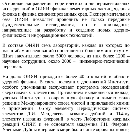
Основные направления теоретических и экспериментальных
исследований в ОИЯИ: физика элементарных частиц, ядерная
физика и физика конденсированных сред. Экспериментальная
база ОИЯИ позволяет проводить не только передовые
фундаментальные исследования, но и прикладные,
направленные на разработку и создание новых ядерно-
физических и информационных технологий.
В составе ОИЯИ семь лабораторий, каждая из которых по
масштабам исследований сопоставима с большим институтом.
Штат насчитывает около 5000 человек, из них более 1200 –
научные сотрудники, около 2000 – инженерно-технический
персонал.
На долю ОИЯИ приходится более 40 открытий в области
ядерной физики. В свете последних достижений Института
особого упоминания заслуживает программа исследований
сверхтяжелых элементов. Признанием выдающегося вклада,
ученых Института в современную физику и химию стало
решение Международного союза чистой и прикладной химии
о присвоении 105-му элементу Периодической системы
элементов Д.И. Менделеева названия дубний и 114-му
элементу названия флеровий, в честь Лаборатории ядерных
реакций ОИЯИ и ее основателя академика Г.Н. Флерова.
Учеными Дубны впервые в мире были синтезированы новые,