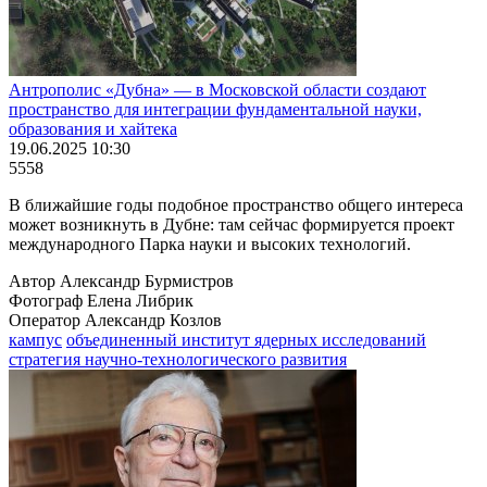
Антрополис «Дубна» ― в Московской области создают
пространство для интеграции фундаментальной науки,
образования и хайтека
19.06.2025 10:30
5558
В ближайшие годы подобное пространство общего интереса
может возникнуть в Дубне: там сейчас формируется проект
международного Парка науки и высоких технологий.
Автор Александр Бурмистров
Фотограф Елена Либрик
Оператор Александр Козлов
кампус
объединенный институт ядерных исследований
стратегия научно-технологического развития