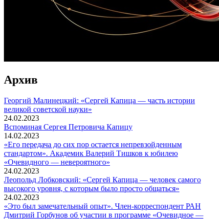
Архив
Георгий Малинецкий: «Сергей Капица — часть истории
великой советской науки»
24.02.2023
Вспоминaя Сергея Петровича Капицу
14.02.2023
«Его передача до сих пор остается непревзойденным
стандартом». Академик Валерий Тишков к юбилею
«Очевидного — невероятного»
24.02.2023
Леопольд Лобковский: «Сергей Капица — человек самого
высокого уровня, с которым было просто общаться»
24.02.2023
«Это был замечательный опыт». Член-корреспондент РАН
Дмитрий Горбунов об участии в программе «Очевидное —