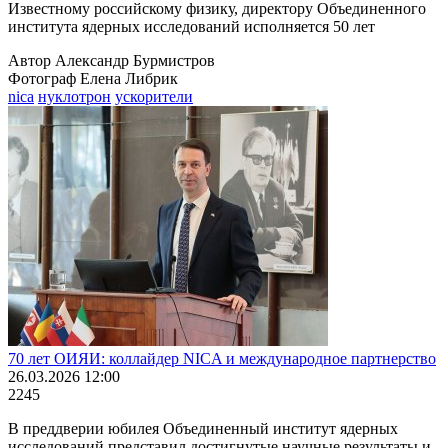
Известному российскому физику, директору Объединенного
института ядерных исследований исполняется 50 лет
Автор Александр Бурмистров
Фотограф Елена Либрик
nica
нуклотрон
ускорители
70 лет ОИЯИ: коллайдер NICA и международное партнерство
26.03.2026 12:00
2245
В преддверии юбилея Объединенный институт ядерных
исследований представил достигнутые научные результаты и