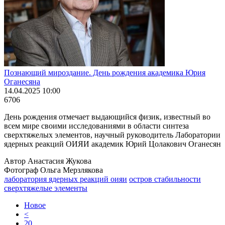
Познающий мироздание. День рождения академика Юрия
Оганесяна
14.04.2025 10:00
6706
День рождения отмечает выдающийся физик, известный во
всем мире своими исследованиями в области синтеза
сверхтяжелых элементов, научный руководитель Лаборатории
ядерных реакций ОИЯИ академик Юрий Цолакович Оганесян
Автор Анастасия Жукова
Фотограф Ольга Мерзлякова
лаборатория ядерных реакций оияи
остров стабильности
сверхтяжелые элементы
Новое
<
20