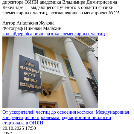
директора ОИЯИ академика Владимира Димитриевича
Кекелидзе — выдающегося ученого в области физики
элементарных частиц, возглавляющего мегапроект
NICA
Автор Анастасия Жукова
Фотограф Николай Малахин
коллайдер nica
оияи
физика элементарных частиц
От ускорителей частиц до освоения космоса. Международная
конференция по проблемам радиационной биологии
стартовала в ОИЯИ
20.10.2025 17:50
2287