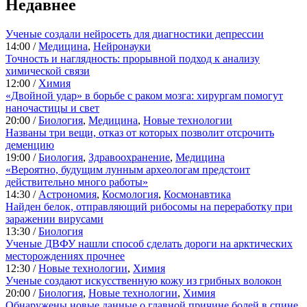
Недавнее
Ученые создали нейросеть для диагностики депрессии
14:00 /
Медицина
,
Нейронауки
Точность и наглядность: прорывной подход к анализу
химической связи
12:00 /
Химия
«Двойной удар» в борьбе с раком мозга: хирургам помогут
наночастицы и свет
20:00 /
Биология
,
Медицина
,
Новые технологии
Названы три вещи, отказ от которых позволит отсрочить
деменцию
19:00 /
Биология
,
Здравоохранение
,
Медицина
«Вероятно, будущим лунным археологам предстоит
действительно много работы»
14:30 /
Астрономия
,
Космология
,
Космонавтика
Найден белок, отправляющий рибосомы на переработку при
заражении вирусами
13:30 /
Биология
Ученые ДВФУ нашли способ сделать дороги на арктических
месторождениях прочнее
12:30 /
Новые технологии
,
Химия
Ученые создают искусственную кожу из грибных волокон
20:00 /
Биология
,
Новые технологии
,
Химия
Обнаружены новые данные о главной причине болей в спине