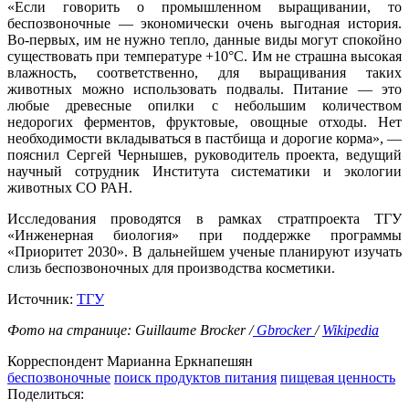
«Если говорить о промышленном выращивании, то
беспозвоночные — экономически очень выгодная история.
Во-первых, им не нужно тепло, данные виды могут спокойно
существовать при температуре +10°С. Им не страшна высокая
влажность, соответственно, для выращивания таких
животных можно использовать подвалы. Питание — это
любые древесные опилки с небольшим количеством
недорогих ферментов, фруктовые, овощные отходы. Нет
необходимости вкладываться в пастбища и дорогие корма», —
пояснил Сергей Чернышев, руководитель проекта, ведущий
научный сотрудник Института систематики и экологии
животных СО РАН.
Исследования проводятся в рамках стратпроекта ТГУ
«Инженерная биология» при поддержке программы
«Приоритет 2030». В дальнейшем ученые планируют изучать
слизь беспозвоночных для производства косметики.
Источник:
ТГУ
Фото на странице:
Guillaume
Brocker
/
Gbrocker
/
Wikipedia
Корреспондент Марианна Еркнапешян
беспозвоночные
поиск продуктов питания
пищевая ценность
Поделиться: