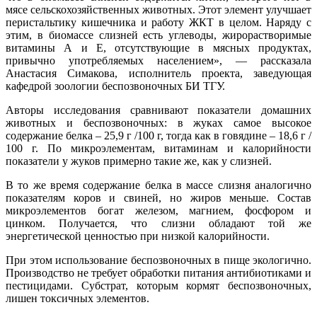
мясе сельскохозяйственных животных. Этот элемент улучшает
перистальтику кишечника и работу ЖКТ в целом. Наряду с
этим, в биомассе слизней есть углеводы, жирорастворимые
витамины А и Е, отсутствующие в мясных продуктах,
привычно употребляемых населением», — рассказала
Анастасия Симакова, исполнитель проекта, заведующая
кафедрой зоологии беспозвоночных БИ ТГУ.
Авторы исследования сравнивают показатели домашних
животных и беспозвоночных: в жуках самое высокое
содержание белка – 25,9 г /100 г, тогда как в говядине – 18,6 г /
100 г. По микроэлементам, витаминам и калорийности
показатели у жуков примерно такие же, как у слизней.
В то же время содержание белка в массе слизня аналогично
показателям коров и свиней, но жиров меньше. Состав
микроэлементов богат железом, магнием, фосфором и
цинком. Получается, что слизни обладают той же
энергетической ценностью при низкой калорийности.
При этом использование беспозвоночных в пище экологично.
Производство не требует обработки питания антибиотиками и
пестицидами. Субстрат, которым кормят беспозвоночных,
лишен токсичных элементов.