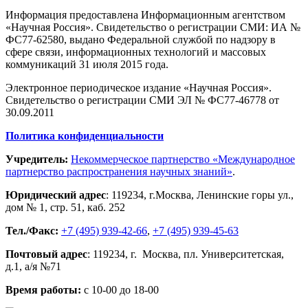
Информация предоставлена Информационным агентством
«Научная Россия». Свидетельство о регистрации СМИ: ИА №
ФС77-62580, выдано Федеральной службой по надзору в
сфере связи, информационных технологий и массовых
коммуникаций 31 июля 2015 года.
Электронное периодическое издание «Научная Россия».
Свидетельство о регистрации СМИ ЭЛ № ФС77-46778 от
30.09.2011
Политика конфиденциальности
Учредитель:
Некоммерческое партнерство «Международное
партнерство распространения научных знаний»
.
Юридический адрес
:
119234
, г.
Москва
,
Ленинские горы ул.,
дом № 1, стр. 51
,
каб. 252
Тел./Факс:
+7 (495) 939-42-66
,
+7 (495) 939-45-63
Почтовый адрес
:
119234
, г.
Москва
,
пл. Университетская,
д.1
, а/я №71
Время работы:
с 10-00 до 18-00