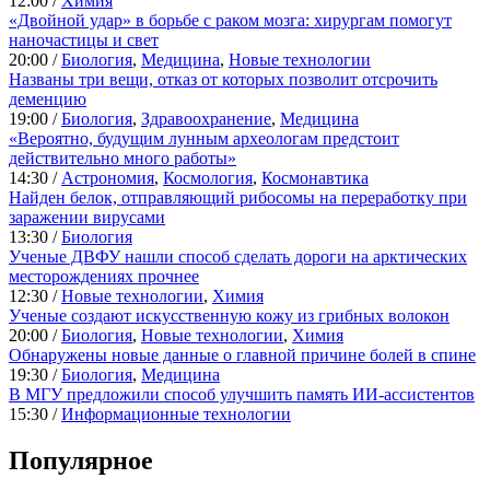
12:00 /
Химия
«Двойной удар» в борьбе с раком мозга: хирургам помогут
наночастицы и свет
20:00 /
Биология
,
Медицина
,
Новые технологии
Названы три вещи, отказ от которых позволит отсрочить
деменцию
19:00 /
Биология
,
Здравоохранение
,
Медицина
«Вероятно, будущим лунным археологам предстоит
действительно много работы»
14:30 /
Астрономия
,
Космология
,
Космонавтика
Найден белок, отправляющий рибосомы на переработку при
заражении вирусами
13:30 /
Биология
Ученые ДВФУ нашли способ сделать дороги на арктических
месторождениях прочнее
12:30 /
Новые технологии
,
Химия
Ученые создают искусственную кожу из грибных волокон
20:00 /
Биология
,
Новые технологии
,
Химия
Обнаружены новые данные о главной причине болей в спине
19:30 /
Биология
,
Медицина
В МГУ предложили способ улучшить память ИИ-ассистентов
15:30 /
Информационные технологии
Популярное