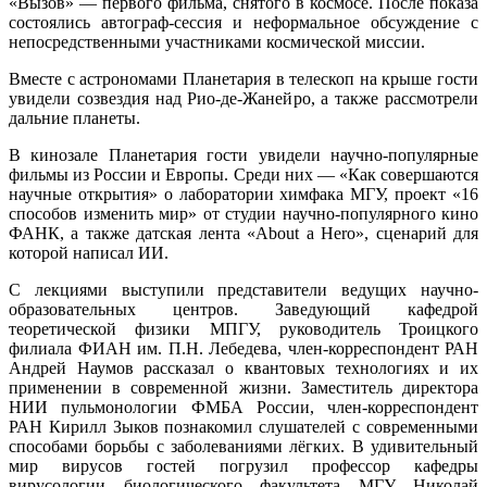
«Вызов» — первого фильма, снятого в космосе. После показа
состоялись автограф-сессия и неформальное обсуждение с
непосредственными участниками космической миссии.
Вместе с астрономами Планетария в телескоп на крыше гости
увидели созвездия над Рио-де-Жанейро, а также рассмотрели
дальние планеты.
В кинозале Планетария гости увидели научно-популярные
фильмы из России и Европы. Среди них — «Как совершаются
научные открытия» о лаборатории химфака МГУ, проект «16
способов изменить мир» от студии научно-популярного кино
ФАНК, а также датская лента «About a Hero», сценарий для
которой написал ИИ.
С лекциями выступили представители ведущих научно-
образовательных центров. Заведующий кафедрой
теоретической физики МПГУ, руководитель Троицкого
филиала ФИАН им. П.Н. Лебедева, член-корреспондент РАН
Андрей Наумов рассказал о квантовых технологиях и их
применении в современной жизни. Заместитель директора
НИИ пульмонологии ФМБА России, член-корреспондент
РАН Кирилл Зыков познакомил слушателей с современными
способами борьбы с заболеваниями лёгких. В удивительный
мир вирусов гостей погрузил профессор кафедры
вирусологии биологического факультета МГУ Николай