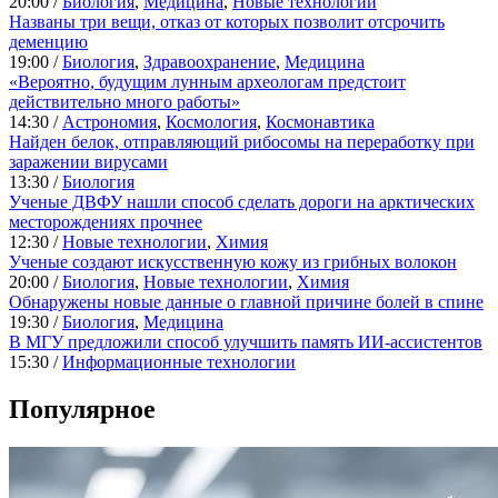
20:00 /
Биология
,
Медицина
,
Новые технологии
Названы три вещи, отказ от которых позволит отсрочить
деменцию
19:00 /
Биология
,
Здравоохранение
,
Медицина
«Вероятно, будущим лунным археологам предстоит
действительно много работы»
14:30 /
Астрономия
,
Космология
,
Космонавтика
Найден белок, отправляющий рибосомы на переработку при
заражении вирусами
13:30 /
Биология
Ученые ДВФУ нашли способ сделать дороги на арктических
месторождениях прочнее
12:30 /
Новые технологии
,
Химия
Ученые создают искусственную кожу из грибных волокон
20:00 /
Биология
,
Новые технологии
,
Химия
Обнаружены новые данные о главной причине болей в спине
19:30 /
Биология
,
Медицина
В МГУ предложили способ улучшить память ИИ-ассистентов
15:30 /
Информационные технологии
Популярное