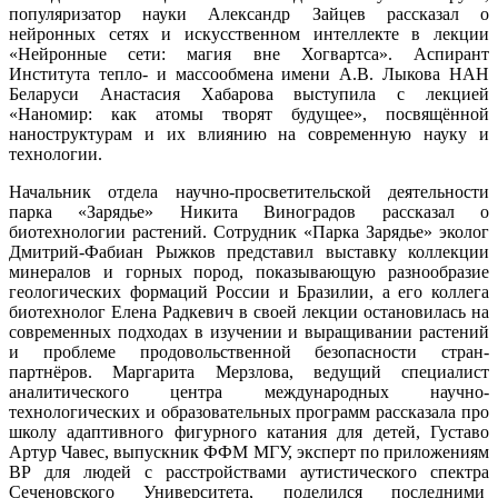
популяризатор науки Александр Зайцев рассказал о
нейронных сетях и искусственном интеллекте в лекции
«Нейронные сети: магия вне Хогвартса». Аспирант
Института тепло- и массообмена имени А.В. Лыкова НАН
Беларуси Анастасия Хабарова выступила с лекцией
«Наномир: как атомы творят будущее», посвящённой
наноструктурам и их влиянию на современную науку и
технологии.
Начальник отдела научно-просветительской деятельности
парка «Зарядье» Никита Виноградов рассказал о
биотехнологии растений. Сотрудник «Парка Зарядье» эколог
Дмитрий-Фабиан Рыжков представил выставку коллекции
минералов и горных пород, показывающую разнообразие
геологических формаций России и Бразилии, а его коллега
биотехнолог Елена Радкевич в своей лекции остановилась на
современных подходах в изучении и выращивании растений
и проблеме продовольственной безопасности стран-
партнёров. Маргарита Мерзлова, ведущий специалист
аналитического центра международных научно-
технологических и образовательных программ рассказала про
школу адаптивного фигурного катания для детей, Густаво
Артур Чавес, выпускник ФФМ МГУ, эксперт по приложениям
ВР для людей с расстройствами аутистического спектра
Сеченовского Университета, поделился последними