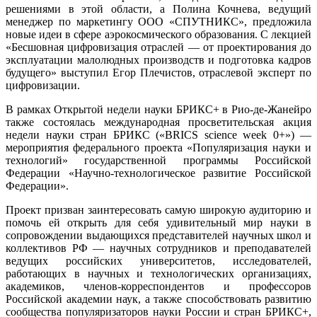
решениями в этой области, а Полина Кочнева, ведущий
менеджер по маркетингу ООО «СПУТНИКС», предложила
новые идеи в сфере аэрокосмического образования. С лекцией
«Бесшовная цифровизация отраслей — от проектирования до
эксплуатации малолюдных производств и подготовка кадров
будущего» выступил Егор Плечистов, отраслевой эксперт по
цифровизации.
В рамках Открытой недели науки БРИКС+ в Рио-де-Жанейро
также состоялась международная просветительская акция
недели науки стран БРИКС («BRICS science week 0+») —
мероприятия федерального проекта «Популяризация науки и
технологий» государственной программы Российской
Федерации «Научно-технологическое развитие Российской
Федерации».
Проект призван заинтересовать самую широкую аудиторию и
помочь ей открыть для себя удивительный мир науки в
сопровождении выдающихся представителей научных школ и
коллективов РФ — научных сотрудников и преподавателей
ведущих российских университетов, исследователей,
работающих в научных и технологических организациях,
академиков, членов-корреспондентов и профессоров
Российской академии наук, а также способствовать развитию
сообщества популяризаторов науки России и стран БРИКС+,