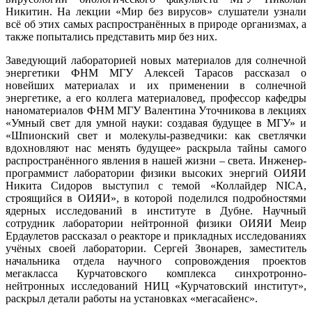
Никитин. На лекции «Мир без вирусов» слушатели узнали
всё об этих самых распространённых в природе организмах, а
также попытались представить мир без них.
Заведующий лабораторией новых материалов для солнечной
энергетики ФНМ МГУ Алексей Тарасов рассказал о
новейших материалах и их применении в солнечной
энергетике, а его коллега материаловед, профессор кафедры
наноматериалов ФНМ МГУ Валентина Уточникова в лекциях
«Умный свет для умной науки: создавая будущее в МГУ» и
«Шпионский свет и молекулы-разведчики: как светлячки
вдохновляют нас менять будущее» раскрыла тайны самого
распространённого явления в нашей жизни – света. Инженер-
программист лаборатории физики высоких энергий ОИЯИ
Никита Сидоров выступил с темой «Коллайдер NICA,
строящийся в ОИЯИ», в которой поделился подробностями
ядерных исследований в институте в Дубне. Научный
сотрудник лаборатории нейтронной физики ОИЯИ Меир
Ердаулетов рассказал о реакторе и прикладных исследованиях
учёных своей лаборатории. Сергей Звонарев, заместитель
начальника отдела научного сопровождения проектов
мегакласса Курчатовского комплекса синхротронно-
нейтронных исследований НИЦ «Курчатовский институт»,
раскрыл детали работы на установках «мегасайенс».