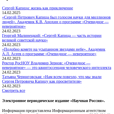
Сергей Капица: жизнь как приключение
14.02.2025
«Сергей Петрович Капица был голосом науки для миллионов
людей». Академик К.В. Анохин о программе «Очевидное —
невероятное»
24.02.2023
Георгий Малинецкий: «Сергей Капица — часть истории
великой советской науки»
24.02.2023
«Подобно комете на усыпанном звездами небе». Академик
А.Л. Асеев о программе «Очевидное — невероятное»
24.02.2023
Ректор РосНОУ Владимир Зернов: «Очевидное —
невероятное» — это квинтэссенция человеческого интеллекта
24.02.2023
Татьяна Черниговская: «Нам всем повезло, что мы знали
Сергея Петровича Капицу как просветителя»
24.02.2023
Смотреть все
Электронное периодическое издание «Научная Россия».
Информация предоставлена Информационным агентством