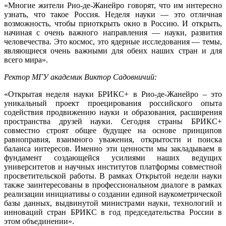
«Многие жители Рио-де-Жанейро говорят, что им интересно
узнать, что такое Россия. Неделя науки — это отличная
возможность, чтобы приоткрыть окно в Россию. И открыть,
начиная с очень важного направления — науки, развития
человечества. Это космос, это ядерные исследования — темы,
являющиеся очень важными для обеих наших стран и для
всего мира».
Ректор МГУ академик Виктор Садовничий:
«Открытая неделя науки БРИКС+ в Рио-де-Жанейро – это
уникальный проект проецирования российского опыта
содействия продвижению науки и образования, расширения
пространства друзей науки. Сегодня страны БРИКС+
совместно строят общее будущее на основе принципов
равноправия, взаимного уважения, открытости и поиска
баланса интересов. Именно эти ценности мы закладываем в
фундамент создающейся усилиями наших ведущих
университетов и научных институтов платформы совместной
просветительской работы. В рамках Открытой недели науки
также заинтересованы в профессиональном диалоге в рамках
реализации инициативы о создании единой наукометрической
базы данных, выдвинутой министрами науки, технологий и
инноваций стран БРИКС в год председательства России в
этом объединении».