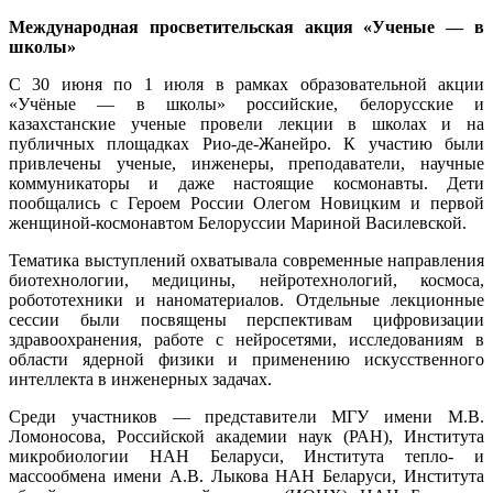
Международная просветительская акция «Ученые — в
школы»
С 30 июня по 1 июля в рамках образовательной акции
«Учёные — в школы» российские, белорусские и
казахстанские ученые провели лекции в школах и на
публичных площадках Рио-де-Жанейро. К участию были
привлечены ученые, инженеры, преподаватели, научные
коммуникаторы и даже настоящие космонавты. Дети
пообщались с Героем России Олегом Новицким и первой
женщиной-космонавтом Белоруссии Мариной Василевской.
Тематика выступлений охватывала современные направления
биотехнологии, медицины, нейротехнологий, космоса,
робототехники и наноматериалов. Отдельные лекционные
сессии были посвящены перспективам цифровизации
здравоохранения, работе с нейросетями, исследованиям в
области ядерной физики и применению искусственного
интеллекта в инженерных задачах.
Среди участников — представители МГУ имени М.В.
Ломоносова, Российской академии наук (РАН), Института
микробиологии НАН Беларуси, Института тепло- и
массообмена имени А.В. Лыкова НАН Беларуси, Института