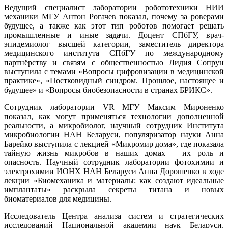
Ведущий специалист лаборатории робототехники НИИ
механики МГУ Антон Рогачев показал, почему за роверами
будущее, а также как этот тип роботов помогает решать
промышленные и иные задачи. Доцент СПбГУ, врач-
эпидемиолог высшей категории, заместитель директора
медицинского института СПбГУ по международному
партнёрству и связям с общественностью Лидия Сопрун
выступила с темами «Вопросы цифровизации в медицинской
практике», «Постковидный синдром. Прошлое, настоящее и
будущее» и «Вопросы биобезопасности в странах БРИКС».
Сотрудник лаборатории VR МГУ Максим Мироненко
показал, как могут применяться технологии дополненной
реальности, а микробиолог, научный сотрудник Института
микробиологии НАН Беларуси, популяризатор науки Анна
Барейко выступила с лекцией «Микромир дома», где показала
тайную жизнь микробов в наших домах – их роль и
опасность. Научный сотрудник лаборатории фотохимии и
электрохимии ИОНХ НАН Беларуси Анна Дорошенко в ходе
лекции «Биомеханика и материалы: как создают идеальные
имплантаты» раскрыла секреты титана и новых
биоматериалов для медицины.
Исследователь Центра анализа систем и стратегических
исследований Национальной академии наук Беларуси,