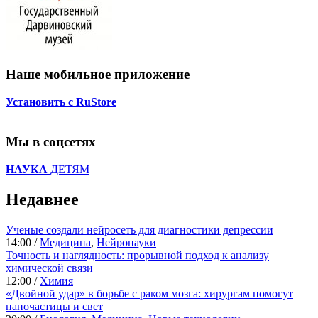
Наше мобильное приложение
Установить с RuStore
Мы в соцсетях
НАУКА
ДЕТЯМ
Недавнее
Ученые создали нейросеть для диагностики депрессии
14:00 /
Медицина
,
Нейронауки
Точность и наглядность: прорывной подход к анализу
химической связи
12:00 /
Химия
«Двойной удар» в борьбе с раком мозга: хирургам помогут
наночастицы и свет