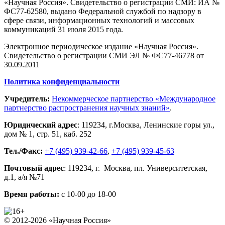
«Научная Россия». Свидетельство о регистрации СМИ: ИА №
ФС77-62580, выдано Федеральной службой по надзору в
сфере связи, информационных технологий и массовых
коммуникаций 31 июля 2015 года.
Электронное периодическое издание «Научная Россия».
Свидетельство о регистрации СМИ ЭЛ № ФС77-46778 от
30.09.2011
Политика конфиденциальности
Учредитель:
Некоммерческое партнерство «Международное
партнерство распространения научных знаний»
.
Юридический адрес
:
119234
, г.
Москва
,
Ленинские горы ул.,
дом № 1, стр. 51
,
каб. 252
Тел./Факс:
+7 (495) 939-42-66
,
+7 (495) 939-45-63
Почтовый адрес
:
119234
, г.
Москва
,
пл. Университетская,
д.1
, а/я №71
Время работы:
с 10-00 до 18-00
© 2012-2026 «Научная Россия»