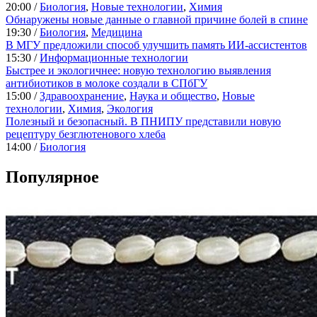
20:00 /
Биология
,
Новые технологии
,
Химия
Обнаружены новые данные о главной причине болей в спине
19:30 /
Биология
,
Медицина
В МГУ предложили способ улучшить память ИИ-ассистентов
15:30 /
Информационные технологии
Быстрее и экологичнее: новую технологию выявления
антибиотиков в молоке создали в СПбГУ
15:00 /
Здравоохранение
,
Наука и общество
,
Новые
технологии
,
Химия
,
Экология
Полезный и безопасный. В ПНИПУ представили новую
рецептуру безглютенового хлеба
14:00 /
Биология
Популярное