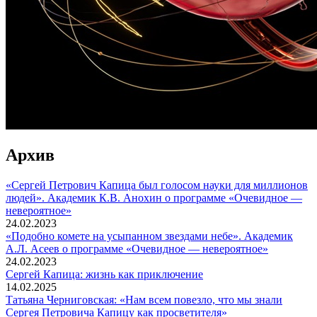
Архив
«Сергей Петрович Капица был голосом науки для миллионов
людей». Академик К.В. Анохин о программе «Очевидное —
невероятное»
24.02.2023
«Подобно комете на усыпанном звездами небе». Академик
А.Л. Асеев о программе «Очевидное — невероятное»
24.02.2023
Сергей Капица: жизнь как приключение
14.02.2025
Татьяна Черниговская: «Нам всем повезло, что мы знали
Сергея Петровича Капицу как просветителя»