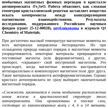
необычных магнитных фазовых переходов в кристалле
антиперовскита -Fe₂SeO. Работа объясняет, как сложная
геометрия кристаллической решетки заставляет вещество
искать компромиссы между конкурирующими
магнитными взаимодействиями. Результаты
исследования, поддержанного Российским научным
фондом (грант 25-12-00028),
опубликованы
в журнале Q1
Chemistry of Materials.
При достаточно высокой температуре магнитные моменты во
всех материалах направлены беспорядочно. Но при
охлаждении природа наводит порядок и магнитные моменты
упорядочиваются, некоторые материалы превращаются в
постоянные магниты (или ферромагнетики), а другие,
наоборот, «скрывают» свой внутренний магнетизм. Это
происходит, когда магнитные моменты выстраиваются
антипараллельно и компенсируют магнитное поле друг друга.
Такие материалы называются антиферромагнетиками. Однако
кристалл антиперовскита не сразу выбирает окончательный
магнитный порядок.
«Сложность заключается в очень необычном расположении
ионов железа в кристаллической структуре этого
антиперовскита. Они организованы в плоские слои,
состоящие из взаимосвязанных колец с 4, 6 и 14 звеньями.