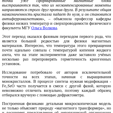
точки уже сформированные магнитные блоки
выстраиваются так, что их нескомпенсированные моменты
направляются строго друг против друга. В результате общая
намагниченность кристалла падает до нуля, и он становится
антиферромагнетиком»,
– объяснила профессор кафедры
физики низких температур и сверхпроводимости физического
факультета МГУ
Ольга Волкова
.
Этот переход оказался фазовым переходом первого рода, что
является большой редкостью для физики магнитных
материалов. Интересно, что температура этого превращения
почти идеально совпала с температурой кипения жидкого
азота, что на этапе экспериментов даже заставило учёных
несколько раз перепроверять герметичность криогенных
установок.
Исследование потребовало от авторов исключительной
точности на всех этапах, начиная с выращивания
монокристаллов. В процессе синтеза нужная модификация -
Fe₂SeO часто получается в смеси с другой фазой, которую
невозможно отличить визуально, поэтому каждый образец
отбирался вручную с помощью дифрактометра.
Построенная физиками детальная микроскопическая модель
не только объясняет природу «магнитного трансформера», но
и расширяет представления об иерархической организации