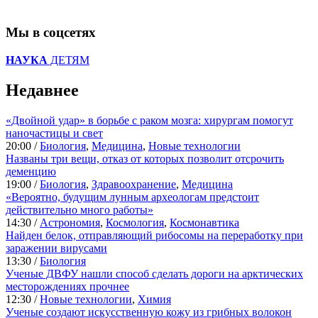
Мы в соцсетях
НАУКА
ДЕТЯМ
Недавнее
«Двойной удар» в борьбе с раком мозга: хирургам помогут
наночастицы и свет
20:00 /
Биология
,
Медицина
,
Новые технологии
Названы три вещи, отказ от которых позволит отсрочить
деменцию
19:00 /
Биология
,
Здравоохранение
,
Медицина
«Вероятно, будущим лунным археологам предстоит
действительно много работы»
14:30 /
Астрономия
,
Космология
,
Космонавтика
Найден белок, отправляющий рибосомы на переработку при
заражении вирусами
13:30 /
Биология
Ученые ДВФУ нашли способ сделать дороги на арктических
месторождениях прочнее
12:30 /
Новые технологии
,
Химия
Ученые создают искусственную кожу из грибных волокон