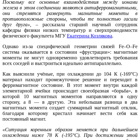
Поскольку все основные взаимодействия между ионами
железа в этом соединении являются антиферромагнитными,
они стремятся развернуть магнитные моменты в
противоположные стороны, чтобы те полностью гасили
друг друга»,
– рассказала старший научный сотрудник
кафедры физики низких температур и сверхпроводимости
физического факультета МГУ
Екатерина Козлякова
.
Однако из-за специфической геометрии связей Fe–O–Fe
система оказывается в состоянии «фрустрации»: магнитные
моменты не могут одновременно удовлетворить требования
всех соседей и выстроиться идеально антипараллельно.
Как выяснили учёные, при охлаждении до 104 К (-169°C)
материал находит промежуточное решение и переходит в
ферримагнитное состояние. В этот момент внутри каждой
элементарной ячейки происходит своеобразная «борьба», в
которой 10 магнитных моментов направляются в одну
сторону, а 8 — в другую. Эта небольшая разница в два
магнитных момента создает суммарный магнитный отклик,
благодаря которому кристалл начинает вести себя как
постоянный магнит.
«Ситуация коренным образом меняется при дальнейшем
охлаждении ниже 78 К (-195°C). При достижении этой