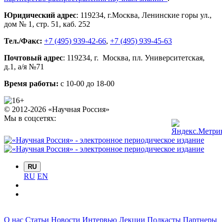
Юридический адрес
:
119234
, г.
Москва
,
Ленинские горы ул.,
дом № 1, стр. 51
,
каб. 252
Тел./Факс:
+7 (495) 939-42-66
,
+7 (495) 939-45-63
Почтовый адрес
:
119234
, г.
Москва
,
пл. Университетская,
д.1
, а/я №71
Время работы:
с 10-00 до 18-00
© 2012-2026 «Научная Россия»
Мы в соцсетях:
RU
RU
EN
О нас
Статьи
Новости
Интервью
Лекции
Подкасты
Партнеры