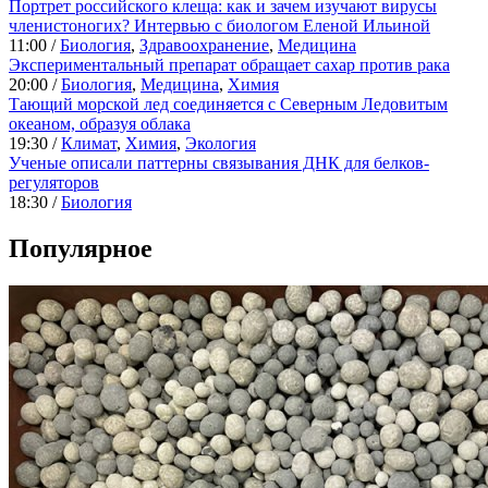
Портрет российского клеща: как и зачем изучают вирусы
членистоногих? Интервью с биологом Еленой Ильиной
11:00 /
Биология
,
Здравоохранение
,
Медицина
Экспериментальный препарат обращает сахар против рака
20:00 /
Биология
,
Медицина
,
Химия
Тающий морской лед соединяется с Северным Ледовитым
океаном, образуя облака
19:30 /
Климат
,
Химия
,
Экология
Ученые описали паттерны связывания ДНК для белков-
регуляторов
18:30 /
Биология
Популярное