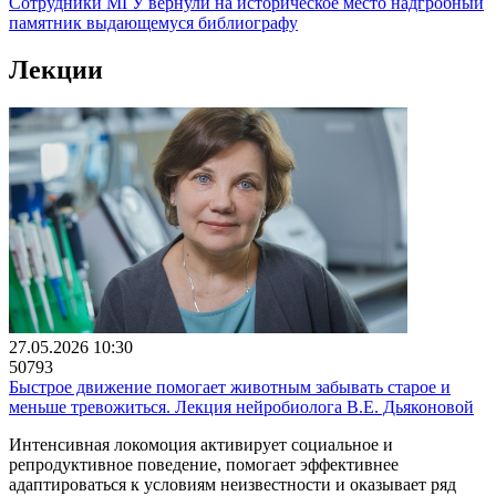
Сотрудники МГУ вернули на историческое место надгробный
памятник выдающемуся библиографу
Лекции
27.05.2026 10:30
50793
Быстрое движение помогает животным забывать старое и
меньше тревожиться. Лекция нейробиолога В.Е. Дьяконовой
Интенсивная локомоция активирует социальное и
репродуктивное поведение, помогает эффективнее
адаптироваться к условиям неизвестности и оказывает ряд