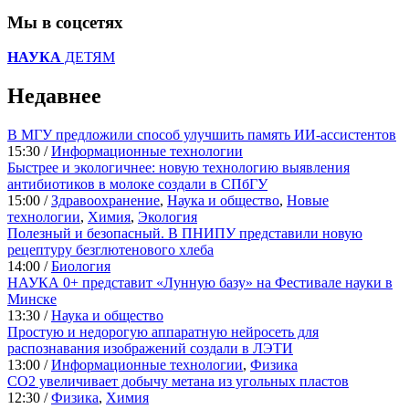
Мы в соцсетях
НАУКА
ДЕТЯМ
Недавнее
В МГУ предложили способ улучшить память ИИ-ассистентов
15:30 /
Информационные технологии
Быстрее и экологичнее: новую технологию выявления
антибиотиков в молоке создали в СПбГУ
15:00 /
Здравоохранение
,
Наука и общество
,
Новые
технологии
,
Химия
,
Экология
Полезный и безопасный. В ПНИПУ представили новую
рецептуру безглютенового хлеба
14:00 /
Биология
НАУКА 0+ представит «Лунную базу» на Фестивале науки в
Минске
13:30 /
Наука и общество
Простую и недорогую аппаратную нейросеть для
распознавания изображений создали в ЛЭТИ
13:00 /
Информационные технологии
,
Физика
CO2 увеличивает добычу метана из угольных пластов
12:30 /
Физика
,
Химия