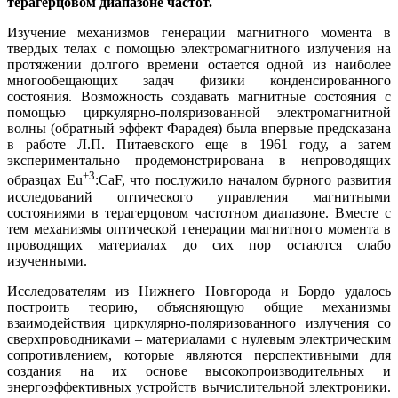
терагерцовом диапазоне частот.
Изучение механизмов генерации магнитного момента в
твердых телах с помощью электромагнитного излучения на
протяжении долгого времени остается одной из наиболее
многообещающих задач физики конденсированного
состояния. Возможность создавать магнитные состояния с
помощью циркулярно-поляризованной электромагнитной
волны (обратный эффект Фарадея) была впервые предсказана
в работе Л.П. Питаевского еще в 1961 году, а затем
экспериментально продемонстрирована в непроводящих
+3
образцах Eu
:CaF, что послужило началом бурного развития
исследований оптического управления магнитными
состояниями в терагерцовом частотном диапазоне. Вместе с
тем механизмы оптической генерации магнитного момента в
проводящих материалах до сих пор остаются слабо
изученными.
Исследователям из Нижнего Новгорода и Бордо удалось
построить теорию, объясняющую общие механизмы
взаимодействия циркулярно-поляризованного излучения со
сверхпроводниками – материалами с нулевым электрическим
сопротивлением, которые являются перспективными для
создания на их основе высокопроизводительных и
энергоэффективных устройств вычислительной электроники.