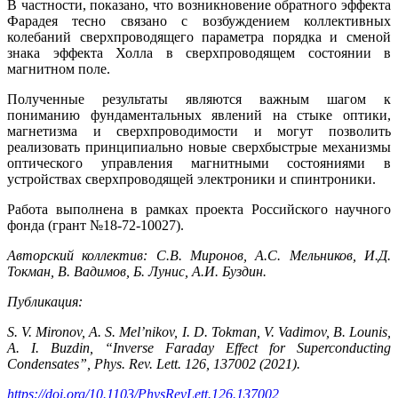
В частности, показано, что возникновение обратного эффекта
Фарадея тесно связано с возбуждением коллективных
колебаний сверхпроводящего параметра порядка и сменой
знака эффекта Холла в сверхпроводящем состоянии в
магнитном поле.
Полученные результаты являются важным шагом к
пониманию фундаментальных явлений на стыке оптики,
магнетизма и сверхпроводимости и могут позволить
реализовать принципиально новые сверхбыстрые механизмы
оптического управления магнитными состояниями в
устройствах сверхпроводящей электроники и спинтроники.
Работа выполнена в рамках проекта Российского научного
фонда (грант №18-72-10027).
Авторский коллектив: С.В. Миронов, А.С. Мельников, И.Д.
Токман, В. Вадимов, Б. Лунис, А.И. Буздин.
Публикация
:
S. V. Mironov, A. S. Mel’nikov, I. D. Tokman, V. Vadimov, B. Lounis,
A. I. Buzdin, “Inverse Faraday Effect for Superconducting
Condensates”, Phys. Rev. Lett. 126, 137002 (2021).
https://doi.org/10.1103/PhysRevLett.126.137002