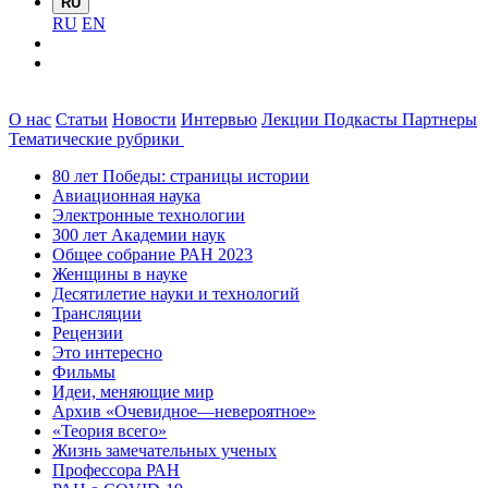
RU
RU
EN
О нас
Статьи
Новости
Интервью
Лекции
Подкасты
Партнеры
Тематические рубрики
80 лет Победы: страницы истории
Авиационная наука
Электронные технологии
300 лет Академии наук
Общее собрание РАН 2023
Женщины в науке
Десятилетие науки и технологий
Трансляции
Рецензии
Это интересно
Фильмы
Идеи, меняющие мир
Архив «Очевидное—невероятное»
«Теория всего»
Жизнь замечательных ученых
Профессора РАН