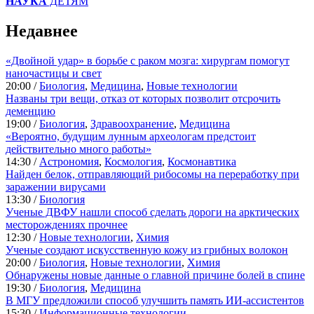
НАУКА
ДЕТЯМ
Недавнее
«Двойной удар» в борьбе с раком мозга: хирургам помогут
наночастицы и свет
20:00 /
Биология
,
Медицина
,
Новые технологии
Названы три вещи, отказ от которых позволит отсрочить
деменцию
19:00 /
Биология
,
Здравоохранение
,
Медицина
«Вероятно, будущим лунным археологам предстоит
действительно много работы»
14:30 /
Астрономия
,
Космология
,
Космонавтика
Найден белок, отправляющий рибосомы на переработку при
заражении вирусами
13:30 /
Биология
Ученые ДВФУ нашли способ сделать дороги на арктических
месторождениях прочнее
12:30 /
Новые технологии
,
Химия
Ученые создают искусственную кожу из грибных волокон
20:00 /
Биология
,
Новые технологии
,
Химия
Обнаружены новые данные о главной причине болей в спине
19:30 /
Биология
,
Медицина
В МГУ предложили способ улучшить память ИИ-ассистентов
15:30 /
Информационные технологии