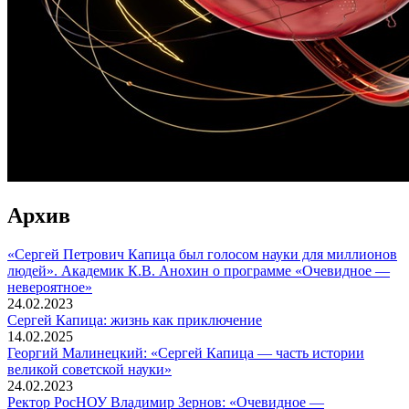
Архив
«Сергей Петрович Капица был голосом науки для миллионов
людей». Академик К.В. Анохин о программе «Очевидное —
невероятное»
24.02.2023
Сергей Капица: жизнь как приключение
14.02.2025
Георгий Малинецкий: «Сергей Капица — часть истории
великой советской науки»
24.02.2023
Ректор РосНОУ Владимир Зернов: «Очевидное —