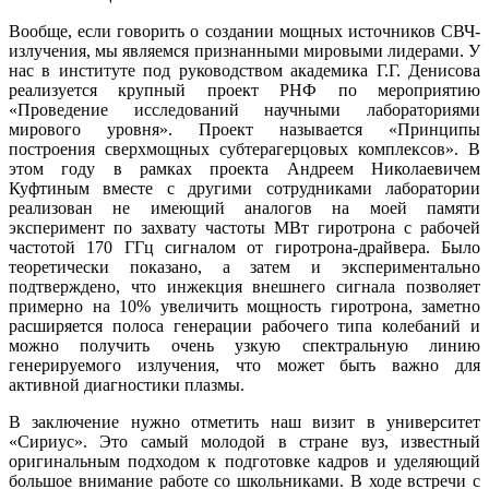
Вообще, если говорить о создании мощных источников СВЧ-
излучения, мы являемся признанными мировыми лидерами. У
нас в институте под руководством академика Г.Г. Денисова
реализуется крупный проект РНФ по мероприятию
«Проведение исследований научными лабораториями
мирового уровня». Проект называется «Принципы
построения сверхмощных субтерагерцовых комплексов». В
этом году в рамках проекта Андреем Николаевичем
Куфтиным вместе с другими сотрудниками лаборатории
реализован не имеющий аналогов на моей памяти
эксперимент по захвату частоты МВт гиротрона с рабочей
частотой 170 ГГц сигналом от гиротрона-драйвера. Было
теоретически показано, а затем и экспериментально
подтверждено, что инжекция внешнего сигнала позволяет
примерно на 10% увеличить мощность гиротрона, заметно
расширяется полоса генерации рабочего типа колебаний и
можно получить очень узкую спектральную линию
генерируемого излучения, что может быть важно для
активной диагностики плазмы.
В заключение нужно отметить наш визит в университет
«Сириус». Это самый молодой в стране вуз, известный
оригинальным подходом к подготовке кадров и уделяющий
большое внимание работе со школьниками. В ходе встречи с