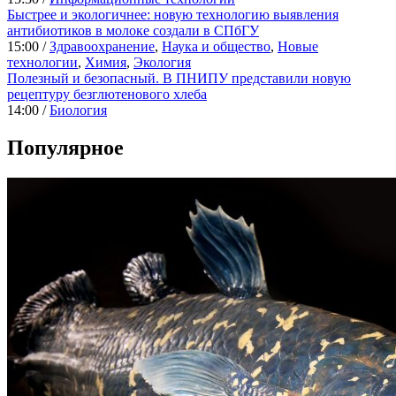
Быстрее и экологичнее: новую технологию выявления
антибиотиков в молоке создали в СПбГУ
15:00 /
Здравоохранение
,
Наука и общество
,
Новые
технологии
,
Химия
,
Экология
Полезный и безопасный. В ПНИПУ представили новую
рецептуру безглютенового хлеба
14:00 /
Биология
Популярное