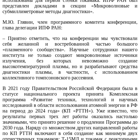
использованы для первой стенки токамака. ИПФ РАН был
представлен докладами в секции «Микроволновые и
субмиллиметровые методы диагностики».
М.Ю. Глявин, член программного комитета конференции,
глава делегации ИПФ РАН:
– Приятно отметить, что на конференции мы чувствовали
себя желанной и востребованной частью большого
«плазменного сообщества». Научные сотрудники нашего
института не только создают микроволновые источники
излучения, без которых невозможно создание
высокотемпературной плазмы, но и разрабатывают средства
диагностики плазмы, в частности, с использованием
коллективного томпсоновского рассеяния.
В 2021 году Правительством Российской Федерации была в
статусе национального проекта принята Комплексная
программа «Развитие техники, технологий и научных
исследований в области использования атомной энергии в РФ
на период до 2024 года» (КП «РТТН»). Уже известно, что
результаты первых трех лет работы оказались настолько
значимыми, что принято решение о продлении Программы до
2030 года. Наряду со множеством других направлений работы
по КП РТТН включают в себя создание как минимум двух
отечественных токамаков: Т-15МД и токамак с реакторными