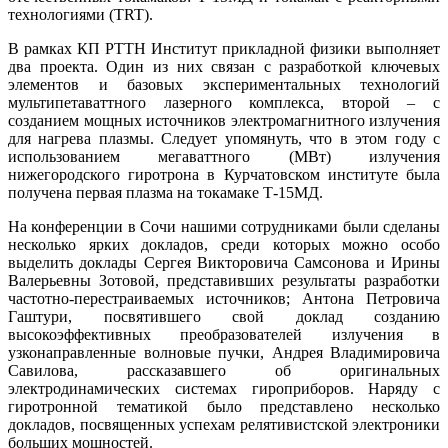
технологиями (TRT).
В рамках КП РТТН Институт прикладной физики выполняет
два проекта. Один из них связан с разработкой ключевых
элементов и базовых экспериментальных технологий
мультипетаваттного лазерного комплекса, второй – с
созданием мощных источников электромагнитного излучения
для нагрева плазмы. Следует упомянуть, что в этом году с
использованием мегаваттного (МВт) излучения
нижегородского гиротрона в Курчатовском институте была
получена первая плазма на токамаке Т-15МД.
На конференции в Сочи нашими сотрудниками были сделаны
несколько ярких докладов, среди которых можно особо
выделить доклады Сергея Викторовича Самсонова и Ирины
Валерьевны Зотовой, представивших результаты разработки
частотно-перестраиваемых источников; Антона Петровича
Гаштури, посвятившего свой доклад созданию
высокоэффективных преобразователей излучения в
узконаправленные волновые пучки, Андрея Владимировича
Савилова, рассказавшего об оригинальных
электродинамических системах гироприборов. Наряду с
гиротронной тематикой было представлено несколько
докладов, посвященных успехам релятивистской электроники
больших мощностей.