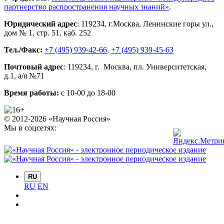
партнерство распространения научных знаний»
.
Юридический адрес
:
119234
, г.
Москва
,
Ленинские горы ул.,
дом № 1, стр. 51
,
каб. 252
Тел./Факс:
+7 (495) 939-42-66
,
+7 (495) 939-45-63
Почтовый адрес
:
119234
, г.
Москва
,
пл. Университетская,
д.1
, а/я №71
Время работы:
с 10-00 до 18-00
© 2012-2026 «Научная Россия»
Мы в соцсетях:
RU
RU
EN