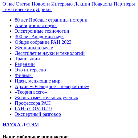
О нас
Статьи
Новости
Интервью
Лекции
Подкасты
Партнеры
Тематические рубрики
80 лет Победы: страницы истории
Авиационная наука
Электронные технологии
300 лет Академии наук
Общее собрание РАН 2023
Женщины в науке
Десятилетие науки и технологий
Трансляции
Рецензии
Это интересно
Фильмы
Идеи, меняющие мир
Архив «Очевидное—невероятное»
«Теория всего»
Жизнь замечательных ученых
Профессора РАН
РАН о COVID-19
Экспертный разговор
НАУКА
ДЕТЯМ
Наше мобильное приложение