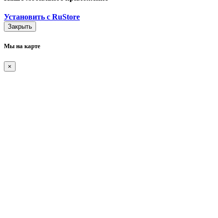
Установить с RuStore
Закрыть
Мы на карте
×