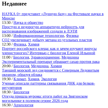
Недавнее
НАУКА 0+ представит «Лунную базу» на Фестивале науки в
Минске
13:30 /
Наука и общество
Простую и недорогую аппаратную нейросеть для
распознавания изображений создали в ЛЭТИ
13:00 /
Информационные технологии
,
Физика
CO2 увеличивает добычу метана из угольных пластов
12:30 /
Физика
,
Химия
Портрет российского клеща: как и зачем изучают вирусы
членистоногих? Интервью с биологом Еленой Ильиной
11:00 /
Биология
,
Здравоохранение
,
Медицина
Экспериментальный препарат обращает сахар против рака
20:00 /
Биология
,
Медицина
,
Химия
Тающий морской лед соединяется с Северным Ледовитым
океаном, образуя облака
19:30 /
Климат
,
Химия
,
Экология
Ученые описали паттерны связывания ДНК для белков-
регуляторов
18:30 /
Биология
Откуда пришла мурома: итоги работ на Звягинском
могильнике в полевом сезоне 2026 года
16:30 /
Археология