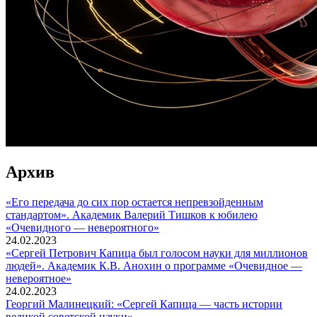
Архив
«Его передача до сих пор остается непревзойденным
стандартом». Академик Валерий Тишков к юбилею
«Очевидного — невероятного»
24.02.2023
«Сергей Петрович Капица был голосом науки для миллионов
людей». Академик К.В. Анохин о программе «Очевидное —
невероятное»
24.02.2023
Георгий Малинецкий: «Сергей Капица — часть истории
великой советской науки»