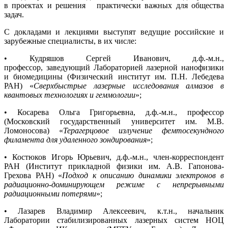
в проектах и решения практически важных для общества
задач.
С докладами и лекциями выступят ведущие российские и
зарубежные специалисты, в их числе:
• Кудряшов Сергей Иванович, д.ф.-м.н.,
профессор, заведующий Лабораторией лазерной нанофизики
и биомедицины (Физический институт им. П.Н. Лебедева
РАН) «
Сверхбыстрые лазерные исследования алмазов в
квантовых технологиях и геммологии
»;
• Косарева Ольга Григорьевна, д.ф.-м.н., профессор
(Московский государственный университет им. М.В.
Ломоносова) «
Терагерцовое излучение фемтосекундного
филамента для удаленного зондирования
»;
• Костюков Игорь Юрьевич, д.ф.-м.н., член-корреспондент
РАН (Институт прикладной физики им. А.В. Гапонова-
Грехова РАН) «
Подход к описанию динамики электронов в
радиационно-доминирующем режиме с непрерывными
радиационными потерями
»;
• Лазарев Владимир Алексеевич, к.т.н., начальник
Лаборатории стабилизированных лазерных систем НОЦ