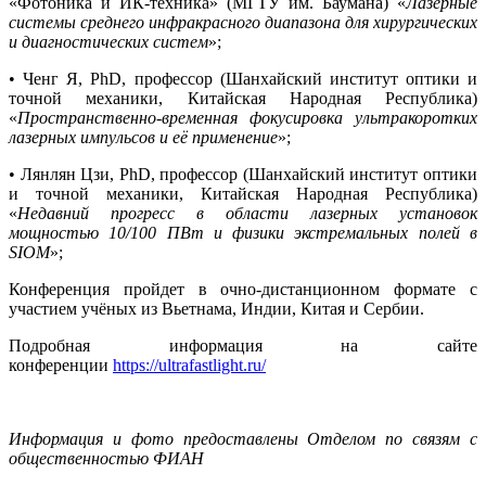
«Фотоника и ИК-техника» (МГТУ им. Баумана) «
Лазерные
системы среднего инфракрасного диапазона для хирургических
и диагностических систем
»;
• Ченг Я, PhD, профессор (Шанхайский институт оптики и
точной механики, Китайская Народная Республика)
«
Пространственно-временная фокусировка ультракоротких
лазерных импульсов и её применение
»;
• Лянлян Цзи, PhD, профессор (Шанхайский институт оптики
и точной механики, Китайская Народная Республика)
«
Недавний прогресс в области лазерных установок
мощностью 10/100 ПВт и физики экстремальных полей в
SIOM
»;
Конференция пройдет в очно-дистанционном формате с
участием учёных из Вьетнама, Индии, Китая и Сербии.
Подробная информация на сайте
конференции
https://ultrafastlight.ru/
Информация и фото предоставлены Отделом по связям с
общественностью ФИАН