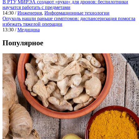
В РТУ МИРЭА создают «руки» для дронов: беспилотники
научатся работать с предметами
14:30 /
Инженерия
,
Информационные технологии
Опухоль нашли раньше симптомов: диспансеризация помогла
избежать тяжелой операции
13:30 /
Медицина
Популярное