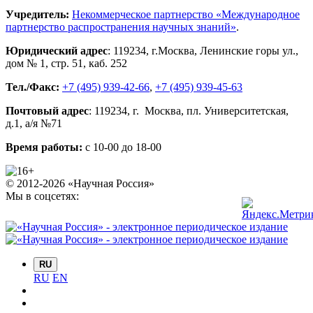
Учредитель:
Некоммерческое партнерство «Международное
партнерство распространения научных знаний»
.
Юридический адрес
:
119234
, г.
Москва
,
Ленинские горы ул.,
дом № 1, стр. 51
,
каб. 252
Тел./Факс:
+7 (495) 939-42-66
,
+7 (495) 939-45-63
Почтовый адрес
:
119234
, г.
Москва
,
пл. Университетская,
д.1
, а/я №71
Время работы:
с 10-00 до 18-00
© 2012-2026 «Научная Россия»
Мы в соцсетях:
RU
RU
EN