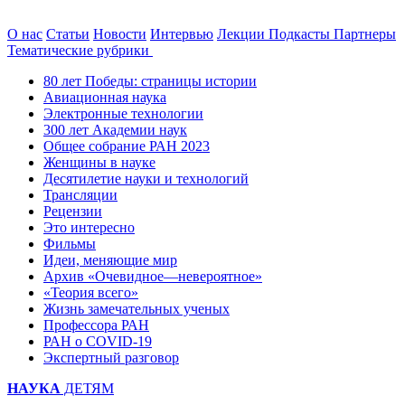
О нас
Статьи
Новости
Интервью
Лекции
Подкасты
Партнеры
Тематические рубрики
80 лет Победы: страницы истории
Авиационная наука
Электронные технологии
300 лет Академии наук
Общее собрание РАН 2023
Женщины в науке
Десятилетие науки и технологий
Трансляции
Рецензии
Это интересно
Фильмы
Идеи, меняющие мир
Архив «Очевидное—невероятное»
«Теория всего»
Жизнь замечательных ученых
Профессора РАН
РАН о COVID-19
Экспертный разговор
НАУКА
ДЕТЯМ