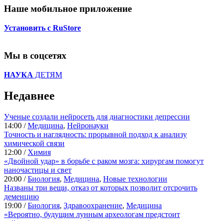
Наше мобильное приложение
Установить с RuStore
Мы в соцсетях
НАУКА
ДЕТЯМ
Недавнее
Ученые создали нейросеть для диагностики депрессии
14:00 /
Медицина
,
Нейронауки
Точность и наглядность: прорывной подход к анализу
химической связи
12:00 /
Химия
«Двойной удар» в борьбе с раком мозга: хирургам помогут
наночастицы и свет
20:00 /
Биология
,
Медицина
,
Новые технологии
Названы три вещи, отказ от которых позволит отсрочить
деменцию
19:00 /
Биология
,
Здравоохранение
,
Медицина
«Вероятно, будущим лунным археологам предстоит