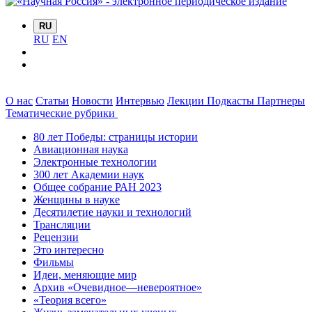
RU
RU
EN
О нас
Статьи
Новости
Интервью
Лекции
Подкасты
Партнеры
Тематические рубрики
80 лет Победы: страницы истории
Авиационная наука
Электронные технологии
300 лет Академии наук
Общее собрание РАН 2023
Женщины в науке
Десятилетие науки и технологий
Трансляции
Рецензии
Это интересно
Фильмы
Идеи, меняющие мир
Архив «Очевидное—невероятное»
«Теория всего»