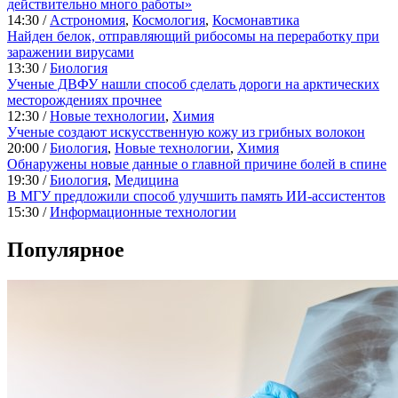
действительно много работы»
14:30 /
Астрономия
,
Космология
,
Космонавтика
Найден белок, отправляющий рибосомы на переработку при
заражении вирусами
13:30 /
Биология
Ученые ДВФУ нашли способ сделать дороги на арктических
месторождениях прочнее
12:30 /
Новые технологии
,
Химия
Ученые создают искусственную кожу из грибных волокон
20:00 /
Биология
,
Новые технологии
,
Химия
Обнаружены новые данные о главной причине болей в спине
19:30 /
Биология
,
Медицина
В МГУ предложили способ улучшить память ИИ-ассистентов
15:30 /
Информационные технологии
Популярное