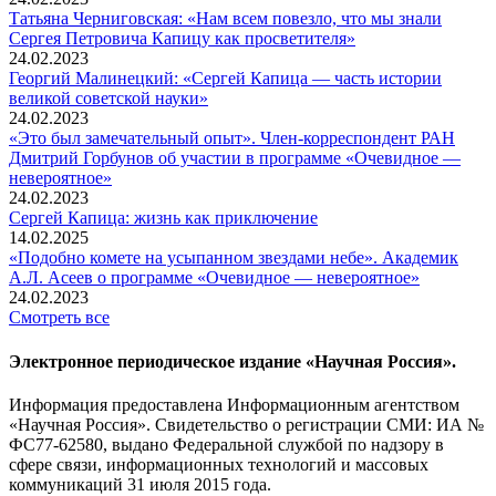
Татьяна Черниговская: «Нам всем повезло, что мы знали
Сергея Петровича Капицу как просветителя»
24.02.2023
Георгий Малинецкий: «Сергей Капица — часть истории
великой советской науки»
24.02.2023
«Это был замечательный опыт». Член-корреспондент РАН
Дмитрий Горбунов об участии в программе «Очевидное —
невероятное»
24.02.2023
Сергей Капица: жизнь как приключение
14.02.2025
«Подобно комете на усыпанном звездами небе». Академик
А.Л. Асеев о программе «Очевидное — невероятное»
24.02.2023
Смотреть все
Электронное периодическое издание «Научная Россия».
Информация предоставлена Информационным агентством
«Научная Россия». Свидетельство о регистрации СМИ: ИА №
ФС77-62580, выдано Федеральной службой по надзору в
сфере связи, информационных технологий и массовых
коммуникаций 31 июля 2015 года.