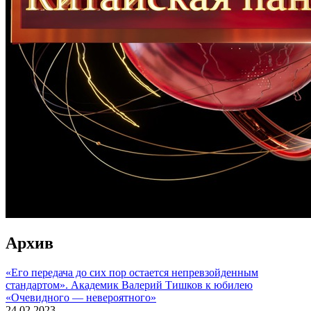
Архив
«Его передача до сих пор остается непревзойденным
стандартом». Академик Валерий Тишков к юбилею
«Очевидного — невероятного»
24.02.2023