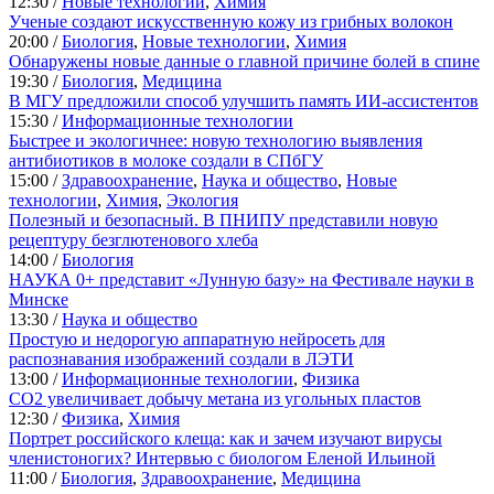
12:30 /
Новые технологии
,
Химия
Ученые создают искусственную кожу из грибных волокон
20:00 /
Биология
,
Новые технологии
,
Химия
Обнаружены новые данные о главной причине болей в спине
19:30 /
Биология
,
Медицина
В МГУ предложили способ улучшить память ИИ-ассистентов
15:30 /
Информационные технологии
Быстрее и экологичнее: новую технологию выявления
антибиотиков в молоке создали в СПбГУ
15:00 /
Здравоохранение
,
Наука и общество
,
Новые
технологии
,
Химия
,
Экология
Полезный и безопасный. В ПНИПУ представили новую
рецептуру безглютенового хлеба
14:00 /
Биология
НАУКА 0+ представит «Лунную базу» на Фестивале науки в
Минске
13:30 /
Наука и общество
Простую и недорогую аппаратную нейросеть для
распознавания изображений создали в ЛЭТИ
13:00 /
Информационные технологии
,
Физика
CO2 увеличивает добычу метана из угольных пластов
12:30 /
Физика
,
Химия
Портрет российского клеща: как и зачем изучают вирусы
членистоногих? Интервью с биологом Еленой Ильиной
11:00 /
Биология
,
Здравоохранение
,
Медицина