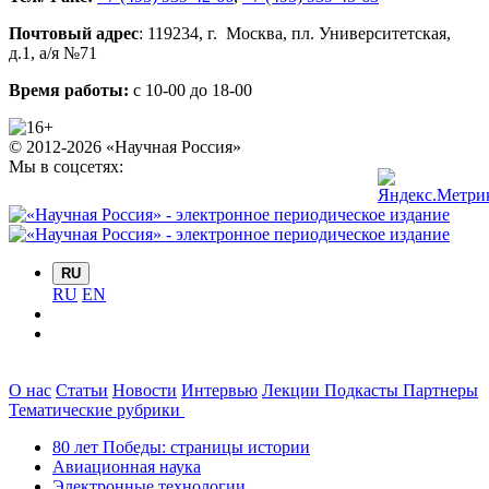
Почтовый адрес
:
119234
, г.
Москва
,
пл. Университетская,
д.1
, а/я №71
Время работы:
с 10-00 до 18-00
© 2012-2026 «Научная Россия»
Мы в соцсетях:
RU
RU
EN
О нас
Статьи
Новости
Интервью
Лекции
Подкасты
Партнеры
Тематические рубрики
80 лет Победы: страницы истории
Авиационная наука
Электронные технологии