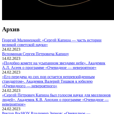
Архив
Георгий Малинецкий: «Сергей Капица — часть истории
великой советской науки»
24.02.2023
Вспоминaя Сергея Петровича Капицу
14.02.2023
«Подобно комете на усыпанном звездами небе». Академик
А.Л. Асеев о программе «Очевидное — невероятное»
24.02.2023
«Его передача до сих пор остается непревзойденным
стандартом». Академик Валерий Тишков к юбилею
«Очевидного — невероятного»
24.02.2023
«Сергей Петрович Капица был голосом науки для миллионов
людей». Академик К.В. Анохин о программе «Очевидное —
невероятное»
24.02.2023
Ректор РосНОУ Владимир Зернов: «Очевидное —