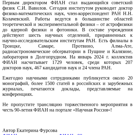
Первым директором ФИАН стал выдающийся советский
физик С.И. Вавилов. Сегодня институтом руководит доктор
физико-математических наук, член-корреспондент РАН Н.Н.
Колачевский. Работы ведутся в большинстве областей
теоретической и экспериментальной физики – от астрофизики
до ядерной физики и фотоники. В составе учреждения
действуют шесть научных отделений, приравненных к
научно-исследовательским институтам РАН. Есть филиалы в
Троицке, Самаре, Протвино, Алма-Ате,
радиоастрономические обсерватории в Пущине и Калязине,
лаборатория в Долгопрудном. На январь 2024 г. коллектив
ФИАН насчитывает 1729 человек, среди которых 207
докторов наук, 467 кандидатов наук и 24 члена РАН.
Ежегодно научными сотрудниками публикуется около 20
монографий, более 1500 статей в российских и зарубежных
журналах, печатаются доклады, представляемые на
конференциях.
Не пропустите трансляцию торжественного мероприятия в
честь 90-летия ФИАН на портале «Научная Россия»!
Автор Екатерина Фурсова