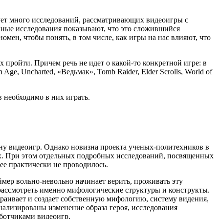
ует много исследований, рассматривающих видеоигры с
енные исследования показывают, что это сложившийся
мен, чтобы понять, в том числе, как игры на нас влияют, что
х пройти. Причем речь не идет о какой-то конкретной игре: в
e, Uncharted, «Ведьмак», Tomb Raider, Elder Scrolls, World of
 необходимо в них играть.
ну видеоигр. Однако новизна проекта ученых-политехников в
рах. При этом отдельных подробных исследований, посвященных
ее практически не проводилось.
ймер вольно-невольно начинает верить, проживать эту
рассмотреть именно мифологические структуры и конструкты.
траивает и создает собственную мифологию, систему видения,
анализированы изменение образа героя, исследования
аботчиками видеоигр.