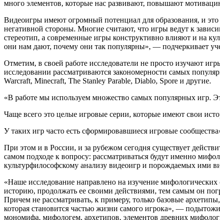
много элементов, которые нас развивают, повышают мотиваци
Видеоигры имеют огромный потенциал для образования, и это 
негативной стороны. Многие считают, что игры ведут к зависи
стереотип, а современные игры конструктивно влияют и на куль
они нам дают, почему они так популярны», — подчеркивает уч
Отметим, в своей работе исследователи не просто изучают игры
исследовании рассматриваются закономерности самых популярных 
Warcraft, Minecraft, The Stanley Parable, Diablo, Spore и другие.
«В работе мы используем множество самых популярных игр. Это
Чаще всего это целые игровые серии, которые имеют свои ист
У таких игр часто есть сформировавшиеся игровые сообщества
При этом и в России, и за рубежом сегодня существует дейст
самом подходе к вопросу: рассматриваться будут именно мифо
культурфилософскому анализу видеоигр и порождаемых ими вир
«Наше исследование направлено на изучение мифологических с
историю, продолжать ее своими действиями, тем самым он пог
Причем не рассматривать, к примеру, только базовые архетипы
которая становится частью жизни самого игрока», — подытожив
мономифа, мифологем, архетипов, элементов древних мифологи