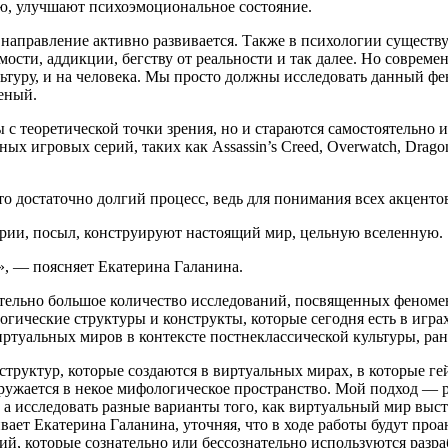
ю, улучшают психоэмоциональное состояние.
направление активно развивается. Также в психологии существ
мости, аддикции, бегству от реальности и так далее. Но соврем
туру, и на человека. Мы просто должны исследовать данный фено
еный.
 с теоретической точки зрения, но и стараются самостоятельно и
игровых серий, таких как Assassin’s Creed, Overwatch, Dragon Ag
 достаточно долгий процесс, ведь для понимания всех акцентов
ории, посыл, конструируют настоящий мир, цельную вселенную.
», — поясняет Екатерина Галанина.
вительно большое количество исследований, посвященных феноме
логические структуры и конструкты, которые сегодня есть в иг
туальных миров в контексте постнеклассической культуры, ран
труктур, которые создаются в виртуальных мирах, в которые ге
ружается в некое мифологическое пространство. Мой подход — 
, а исследовать разные варианты того, как виртуальный мир выс
ает Екатерина Галанина, уточняя, что в ходе работы будут про
й, которые сознательно или бессознательно используются разр