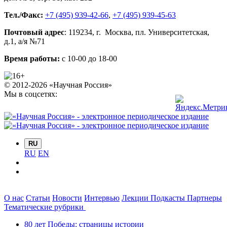
Тел./Факс:
+7 (495) 939-42-66
,
+7 (495) 939-45-63
Почтовый адрес
:
119234
, г.
Москва
,
пл. Университетская,
д.1
, а/я №71
Время работы:
с 10-00 до 18-00
© 2012-2026 «Научная Россия»
Мы в соцсетях:
RU
RU
EN
О нас
Статьи
Новости
Интервью
Лекции
Подкасты
Партнеры
Тематические рубрики
80 лет Победы: страницы истории