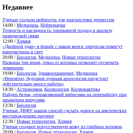
Недавнее
Ученые создали нейросеть для диагностики депрессии
14:00 /
Медицина
,
Нейронауки
Точность и наглядность: прорывной подход к анализу
химической связи
12:00 /
Химия
«Двойной удар» в борьбе с раком мозга: хирургам помогут
наночастицы и свет
20:00 /
Биология
,
Медицина
,
Новые технологии
Названы три вещи, отказ от которых позволит отсрочить
деменцию
19:00 /
Биология
,
Здравоохранение
,
Медицина
«Вероятно, будущим лунным археологам предстоит
действительно много работы»
14:30 /
Астрономия
,
Космология
,
Космонавтика
Найден белок, отправляющий рибосомы на переработку при
заражении вирусами
13:30 /
Биология
Ученые ДВФУ нашли способ сделать дороги на арктических
месторождениях прочнее
12:30 /
Новые технологии
,
Химия
Ученые создают искусственную кожу из грибных волокон
20:00 /
Биология
,
Новые технологии
,
Химия