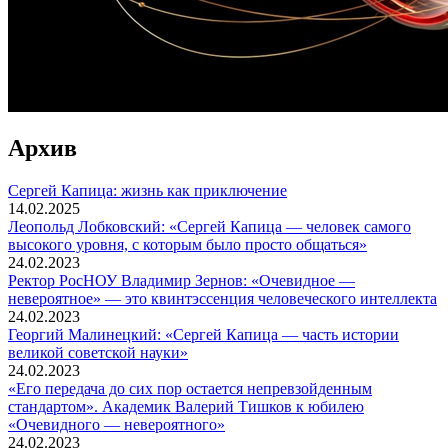
Архив
Сергей Капица: жизнь как приключение
14.02.2025
Леопольд Лобковский: «Сергей Капица — человек самого
высокого уровня, с которым было просто общаться»
24.02.2023
Ректор РосНОУ Владимир Зернов: «Очевидное —
невероятное» — это квинтэссенция человеческого интеллекта
24.02.2023
Георгий Малинецкий: «Сергей Капица — часть истории
великой советской науки»
24.02.2023
«Его передача до сих пор остается непревзойденным
стандартом». Академик Валерий Тишков к юбилею
«Очевидного — невероятного»
24.02.2023