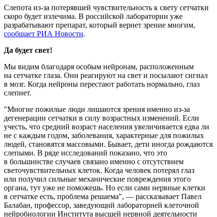
Слепота из-за потерявшей чувствительность к свету сетчатки
скоро будет излечима. В российской лаборатории уже
разрабатывают препарат, который вернет зрение многим,
сообщает РИА Новости
.
Да будет свет!
Мы видим благодаря особым нейронам, расположенным
на сетчатке глаза. Они реагируют на свет и посылают сигнал
в мозг. Когда нейроны перестают работать нормально, глаз
слепнет.
"Многие пожилые люди лишаются зрения именно из-за
дегенерации сетчатки в силу возрастных изменений. Если
учесть, что средний возраст населения увеличивается едва ли
не с каждым годом, заболевания, характерные для пожилых
людей, становятся массовыми. Бывает, дети иногда рождаются
слепыми. В ряде исследований показано, что это
в большинстве случаев связано именно с отсутствием
светочувствительных клеток. Когда человек потерял глаз
или получил сильные механические повреждения этого
органа, тут уже не поможешь. Но если сами нервные клетки
в сетчатке есть, проблема решаема", — рассказывает Павел
Балабан, профессор, заведующий лабораторией клеточной
нейробиологии Института высшей нервной деятельности