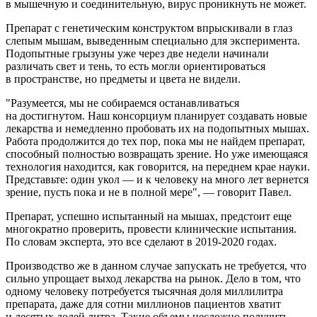
в мышечную и соединительную, вирус проникнуть не может.
Препарат с генетическим конструктом впрыскивали в глаз
слепым мышам, выведенным специально для эксперимента.
Подопытные грызуны уже через две недели начинали
различать свет и тень, то есть могли ориентироваться
в пространстве, но предметы и цвета не видели.
"Разумеется, мы не собираемся останавливаться
на достигнутом. Наш консорциум планирует создавать новые
лекарства и немедленно пробовать их на подопытных мышах.
Работа продолжится до тех пор, пока мы не найдем препарат,
способный полностью возвращать зрение. Но уже имеющаяся
технология находится, как говорится, на переднем крае науки.
Представьте: один укол — и к человеку на много лет вернется
зрение, пусть пока и не в полной мере", — говорит Павел.
Препарат, успешно испытанный на мышах, предстоит еще
многократно проверить, провести клинические испытания.
По словам эксперта, это все сделают в 2019-2020 годах.
Производство же в данном случае запускать не требуется, что
сильно упрощает выход лекарства на рынок. Дело в том, что
одному человеку потребуется тысячная доля миллилитра
препарата, даже для сотни миллионов пациентов хватит
и десятых долей литра. Такие объемы несложно получить