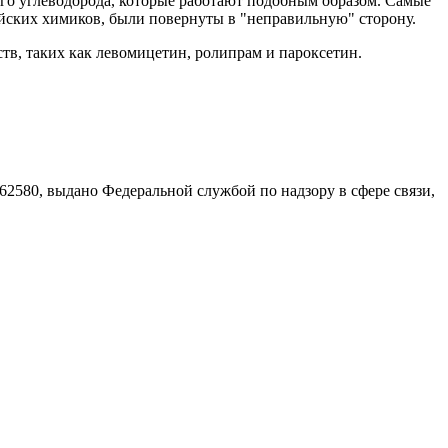
ого углеводорода, которые работают подобным образом. Самые
ийских химиков, были повернуты в "неправильную" сторону.
ств, таких как левомицетин, ролипрам и пароксетин.
580, выдано Федеральной службой по надзору в сфере связи,