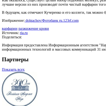
Как оказалось, существует целый набор подобных молекул, ра
лучшие версии из них производят почти чистый варфарин того
В будущем, как отмечают Кучеренко и его коллеги, так можно б
Изображение:
dolgachov/Фотобанк ru.123rf.com
варфарин
разжижение крови
Источник:
ria.ru
Поделиться:
Информация предоставлена Информационным агентством "Науч
информационных технологий и массовых коммуникаций 31 июл
Партнеры
Показать всех