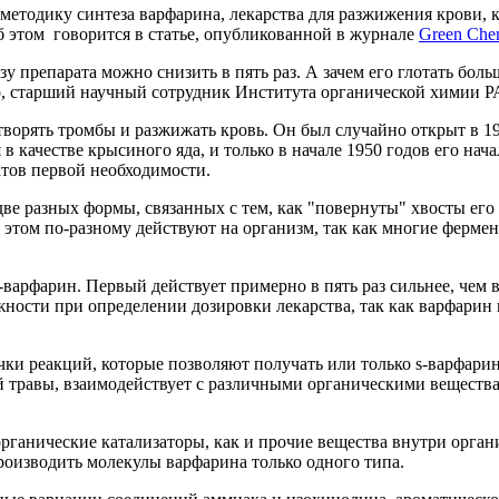
етодику синтеза варфарина, лекарства для разжижения крови, к
б этом говорится в статье, опубликованной в журнале
Green
Chem
зу препарата можно снизить в пять раз. А зачем его глотать бол
, старший научный сотрудник Института органической химии Р
створять тромбы и разжижать кровь. Он был случайно открыт в 
 в качестве крысиного яда, и только в начале 1950 годов его на
атов первой необходимости.
ве разных формы, связанных с тем, как "повернуты" хвосты его
том по-разному действуют на организм, так как многие фермен
-варфарин. Первый действует примерно в пять раз сильнее, чем 
ости при определении дозировки лекарства, так как варфарин про
и реакций, которые позволяют получать или только s-варфарин,
й травы, взаимодействует с различными органическими вещества
рганические катализаторы, как и прочие вещества внутри органи
роизводить молекулы варфарина только одного типа.