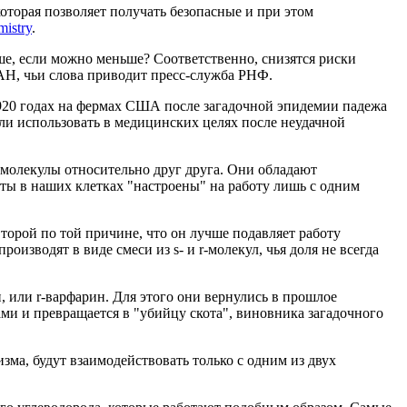
оторая позволяет получать безопасные и при этом
istry
.
ьше, если можно меньше? Соответственно, снизятся риски
АН, чьи слова приводит пресс-служба РНФ.
1920 годах на фермах США после загадочной эпидемии падежа
чали использовать в медицинских целях после неудачной
 молекулы относительно друг друга. Они обладают
ты в наших клетках "настроены" на работу лишь с одним
второй по той причине, что он лучше подавляет работу
изводят в виде смеси из s- и r-молекул, чья доля не всегда
 или r-варфарин. Для этого они вернулись в прошлое
ми и превращается в "убийцу скота", виновника загадочного
зма, будут взаимодействовать только с одним из двух