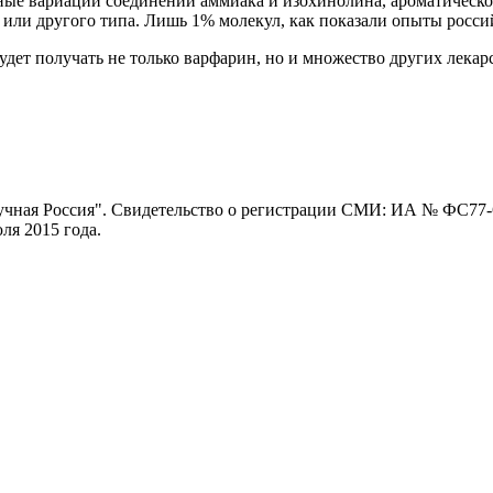
зные вариации соединений аммиака и изохинолина, ароматическ
 или другого типа. Лишь 1% молекул, как показали опыты росс
удет получать не только варфарин, но и множество других лекар
ная Россия". Свидетельство о регистрации СМИ: ИА № ФС77-62
я 2015 года.