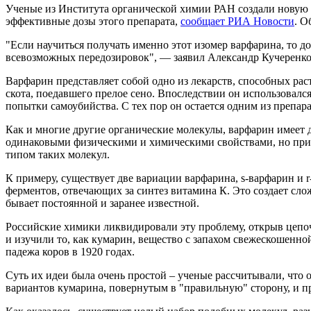
Ученые из Института органической химии РАН создали новую м
эффективные дозы этого препарата,
сообщает РИА Новости
. О
"Если научиться получать именно этот изомер варфарина, то до
всевозможных передозировок", — заявил Александр Кучеренко
Варфарин представляет собой одно из лекарств, способных ра
скота, поедавшего прелое сено. Впоследствии он использовался
попытки самоубийства. С тех пор он остается одним из препар
Как и многие другие органические молекулы, варфарин имеет д
одинаковыми физическими и химическими свойствами, но при э
типом таких молекул.
К примеру, существует две вариации варфарина, s-варфарин и r
ферментов, отвечающих за синтез витамина К. Это создает сложн
бывает постоянной и заранее известной.
Российские химики ликвидировали эту проблему, открыв цепочк
и изучили то, как кумарин, вещество с запахом свежескошенно
падежа коров в 1920 годах.
Суть их идеи была очень простой – ученые рассчитывали, что о
вариантов кумарина, повернутым в "правильную" сторону, и п