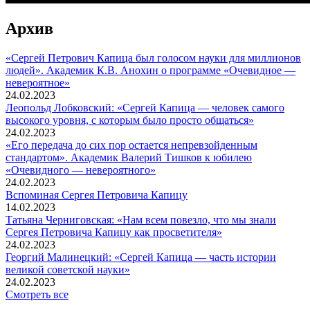
Архив
«Сергей Петрович Капица был голосом науки для миллионов
людей». Академик К.В. Анохин о программе «Очевидное —
невероятное»
24.02.2023
Леопольд Лобковский: «Сергей Капица — человек самого
высокого уровня, с которым было просто общаться»
24.02.2023
«Его передача до сих пор остается непревзойденным
стандартом». Академик Валерий Тишков к юбилею
«Очевидного — невероятного»
24.02.2023
Вспоминaя Сергея Петровича Капицу
14.02.2023
Татьяна Черниговская: «Нам всем повезло, что мы знали
Сергея Петровича Капицу как просветителя»
24.02.2023
Георгий Малинецкий: «Сергей Капица — часть истории
великой советской науки»
24.02.2023
Смотреть все