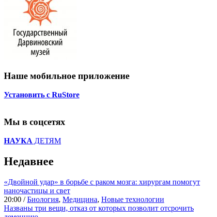
Наше мобильное приложение
Установить с RuStore
Мы в соцсетях
НАУКА
ДЕТЯМ
Недавнее
«Двойной удар» в борьбе с раком мозга: хирургам помогут
наночастицы и свет
20:00 /
Биология
,
Медицина
,
Новые технологии
Названы три вещи, отказ от которых позволит отсрочить
деменцию