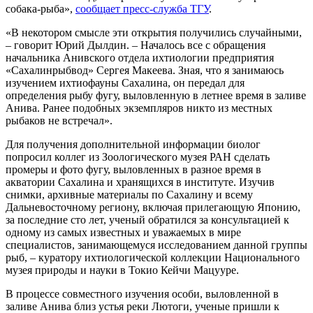
собака-рыба»,
сообщает пресс-служба ТГУ
.
«В некотором смысле эти открытия получились случайными,
– говорит Юрий Дылдин. – Началось все с обращения
начальника Анивского отдела ихтиологии предприятия
«Сахалинрыбвод» Сергея Макеева. Зная, что я занимаюсь
изучением ихтиофауны Сахалина, он передал для
определения рыбу фугу, выловленную в летнее время в заливе
Анива. Ранее подобных экземпляров никто из местных
рыбаков не встречал».
Для получения дополнительной информации биолог
попросил коллег из Зоологического музея РАН сделать
промеры и фото фугу, выловленных в разное время в
акватории Сахалина и хранящихся в институте. Изучив
снимки, архивные материалы по Сахалину и всему
Дальневосточному региону, включая прилегающую Японию,
за последние сто лет, ученый обратился за консультацией к
одному из самых известных и уважаемых в мире
специалистов, занимающемуся исследованием данной группы
рыб, – куратору ихтиологической коллекции Национального
музея природы и науки в Токио Кейчи Мацууре.
В процессе совместного изучения особи, выловленной в
заливе Анива близ устья реки Лютоги, ученые пришли к