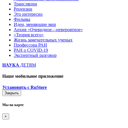
Трансляции
Рецензии
Это интересно
Фильмы
Идеи, меняющие мир
Архив «Очевидное—невероятное»
«Теория всего»
Жизнь замечательных ученых
Профессора РАН
РАН о COVID-19
Экспертный разговор
НАУКА
ДЕТЯМ
Наше мобильное приложение
Установить с RuStore
Закрыть
Мы на карте
×