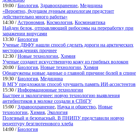
19:00 /
Биология
,
Здравоохранение
,
Медицина
«Вероятно, будущим лунным археологам предстоит
действительно много работы»
14:30 /
Астрономия
,
Космология
,
Космонавтика
Найден белок, отправляющий рибосомы на переработку при
заражении вирусами
13:30 /
Биология
Ученые ДВФУ нашли способ сделать дороги на арктических
месторождениях прочнее
12:30 /
Новые технологии
,
Химия
Ученые создают искусственную кожу из грибных волокон
20:00 /
Биология
,
Новые технологии
,
Химия
Обнаружены новые данные о главной причине болей в спине
19:30 /
Биология
,
Медицина
В МГУ предложили способ улучшить память ИИ-ассистентов
15:30 /
Информационные технологии
Быстрее и экологичнее: новую технологию выявления
антибиотиков в молоке создали в СПбГУ
15:00 /
Здравоохранение
,
Наука и общество
,
Новые
технологии
,
Химия
,
Экология
Полезный и безопасный. В ПНИПУ представили новую
рецептуру безглютенового хлеба
14:00 /
Биология