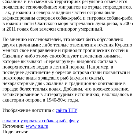
Сахалина и на смежных территориях регулярно отмечается
появление теплолюбивых мигрантов из отряда тетраодонтов.
Так, у южной и северо-западной частей острова были
зафиксированы северная собака-рыба и тигровая собака-рыба,
в южной части Охотского моря встречалась луна-рыба, в 2005
и 2011 годах был замечен спинорог умеренный.
По мнению исследователей, это может быть обусловлено
двумя причинами: либо теплые ответвления течения Курасио
меняют свое направление и приводят тропических гостей к
Сахалину, либо этому способствуют изменения климата,
которые вызывают «перезагрузку» видового состава в
поверхностных водах в летний период. Например, в
последнее десятилетие у берегов острова стали появляться и
некоторые виды хрящевых рыб (акулы и скаты),
нехарактерные для Сахалина и традиционно обитающие в
гораздо более теплых водах. Добавим, что похожее явление,
зафиксированное в литературных источниках, наблюдалось в
акватории острова в 1940-50-е годы.
Изображение логотипа с
сайта ТГУ
сахалин
узорчатая собака-рыба
фугу
Источник:
www.tsu.ru
Поделиться: