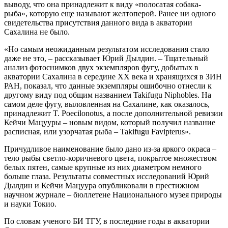
выводу, что она принадлежит к виду «полосатая собака-
рыба», которую еще называют желтоперой. Ранее ни одного
свидетельства присутствия данного вида в акватории
Сахалина не было.
«Но самым неожиданным результатом исследования стало
даже не это, – рассказывает Юрий Дылдин. – Тщательный
анализ фотоснимков двух экземпляров фугу, добытых в
акватории Сахалина в середине ХХ века и хранящихся в ЗИН
РАН, показал, что данные экземпляры ошибочно отнесли к
другому виду под общим названием Takifugu Niphobles. На
самом деле фугу, выловленная на Сахалине, как оказалось,
принадлежит T. Poecilonotus, а после дополнительной ревизии
Кейчи Мацууры – новым видом, который получил название
расписная, или узорчатая рыба – Takifugu Favipterus».
Причудливое наименование было дано из-за яркого окраса –
тело рыбы светло-коричневого цвета, покрытое множеством
белых пятен, самые крупные из них диаметром немного
больше глаза. Результаты совместных исследований Юрий
Дылдин и Кейчи Мацуура опубликовали в престижном
научном журнале – бюллетене Национального музея природы
и науки Токио.
По словам ученого БИ ТГУ, в последние годы в акватории