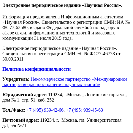
Электронное периодическое издание «Научная Россия».
Информация предоставлена Информационным агентством
«Научная Россия». Свидетельство о регистрации СМИ: ИА №
ФС77-62580, выдано Федеральной службой по надзору в
сфере связи, информационных технологий и массовых
коммуникаций 31 июля 2015 года.
Электронное периодическое издание «Научная Россия».
Свидетельство о регистрации СМИ ЭЛ № ФС77-46778 от
30.09.2011
Политика конфиденциальности
Учредитель:
Некоммерческое партнерство «Международное
партнерство распространения научных знаний»
.
Юридический адрес
:
119234
, г.
Москва
,
Ленинские горы ул.,
дом № 1, стр. 51
,
каб. 252
Тел./Факс:
+7 (495) 939-42-66
,
+7 (495) 939-45-63
Почтовый адрес
:
119234
, г.
Москва
,
пл. Университетская,
д.1
, а/я №71